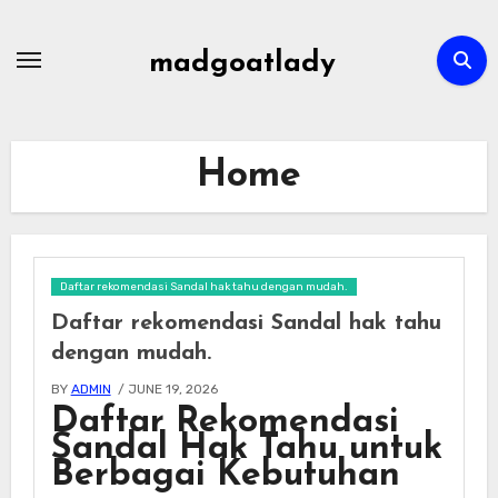
Skip
to
madgoatlady
content
Home
Daftar rekomendasi Sandal hak tahu dengan mudah.
Daftar rekomendasi Sandal hak tahu
dengan mudah.
BY
ADMIN
/ JUNE 19, 2026
Daftar Rekomendasi
Sandal Hak Tahu untuk
Berbagai Kebutuhan