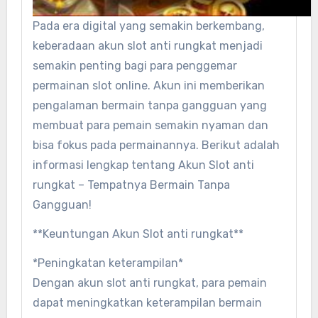
Pada era digital yang semakin berkembang,
keberadaan akun slot anti rungkat menjadi
semakin penting bagi para penggemar
permainan slot online. Akun ini memberikan
pengalaman bermain tanpa gangguan yang
membuat para pemain semakin nyaman dan
bisa fokus pada permainannya. Berikut adalah
informasi lengkap tentang Akun Slot anti
rungkat – Tempatnya Bermain Tanpa
Gangguan!
**Keuntungan Akun Slot anti rungkat**
*Peningkatan keterampilan*
Dengan akun slot anti rungkat, para pemain
dapat meningkatkan keterampilan bermain