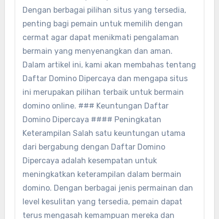
Dengan berbagai pilihan situs yang tersedia,
penting bagi pemain untuk memilih dengan
cermat agar dapat menikmati pengalaman
bermain yang menyenangkan dan aman.
Dalam artikel ini, kami akan membahas tentang
Daftar Domino Dipercaya dan mengapa situs
ini merupakan pilihan terbaik untuk bermain
domino online. ### Keuntungan Daftar
Domino Dipercaya #### Peningkatan
Keterampilan Salah satu keuntungan utama
dari bergabung dengan Daftar Domino
Dipercaya adalah kesempatan untuk
meningkatkan keterampilan dalam bermain
domino. Dengan berbagai jenis permainan dan
level kesulitan yang tersedia, pemain dapat
terus mengasah kemampuan mereka dan