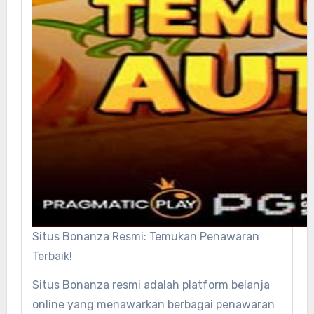
Situs Bonanza Resmi: Temukan Penawaran
Terbaik!
Situs Bonanza resmi adalah platform belanja
online yang menawarkan berbagai penawaran