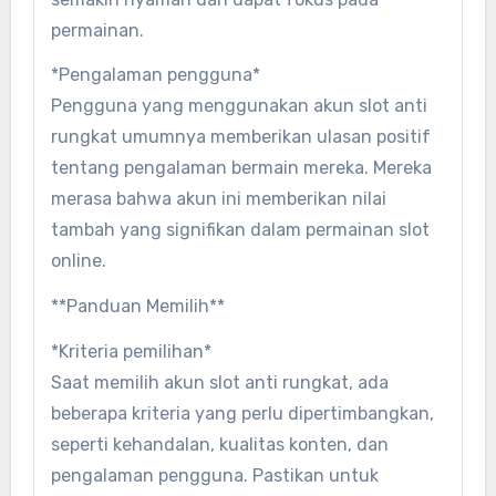
permainan.
*Pengalaman pengguna*
Pengguna yang menggunakan akun slot anti
rungkat umumnya memberikan ulasan positif
tentang pengalaman bermain mereka. Mereka
merasa bahwa akun ini memberikan nilai
tambah yang signifikan dalam permainan slot
online.
**Panduan Memilih**
*Kriteria pemilihan*
Saat memilih akun slot anti rungkat, ada
beberapa kriteria yang perlu dipertimbangkan,
seperti kehandalan, kualitas konten, dan
pengalaman pengguna. Pastikan untuk