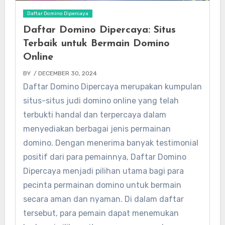
Daftar Domino Dipercaya
Daftar Domino Dipercaya: Situs
Terbaik untuk Bermain Domino
Online
BY
/ DECEMBER 30, 2024
Daftar Domino Dipercaya merupakan kumpulan
situs-situs judi domino online yang telah
terbukti handal dan terpercaya dalam
menyediakan berbagai jenis permainan
domino. Dengan menerima banyak testimonial
positif dari para pemainnya, Daftar Domino
Dipercaya menjadi pilihan utama bagi para
pecinta permainan domino untuk bermain
secara aman dan nyaman. Di dalam daftar
tersebut, para pemain dapat menemukan