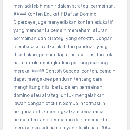
menjadi lebih mahir dalam strategi permainan.
#### Konten Edukatif Daftar Domino
Dipercaya juga menyediakan konten edukatif
yang membantu pemain memahami aturan
permainan dan strategi yang efektif. Dengan
membaca artikel-artikel dan panduan yang
disediakan, pemain dapat belajar tips dan trik
baru untuk meningkatkan peluang menang
mereka. #### Contoh Sebagai contoh, pemain
dapat mengakses panduan tentang cara
menghitung nilai kartu dalam permainan
domino atau strategi untuk mengalahkan
lawan dengan efektif. Semua informasi ini
berguna untuk meningkatkan pemahaman
pemain tentang permainan dan membantu
mereka menjadi pemain yang lebih baik. ###