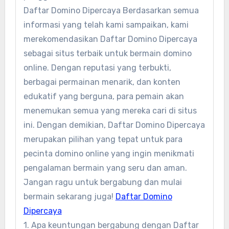
Daftar Domino Dipercaya Berdasarkan semua
informasi yang telah kami sampaikan, kami
merekomendasikan Daftar Domino Dipercaya
sebagai situs terbaik untuk bermain domino
online. Dengan reputasi yang terbukti,
berbagai permainan menarik, dan konten
edukatif yang berguna, para pemain akan
menemukan semua yang mereka cari di situs
ini. Dengan demikian, Daftar Domino Dipercaya
merupakan pilihan yang tepat untuk para
pecinta domino online yang ingin menikmati
pengalaman bermain yang seru dan aman.
Jangan ragu untuk bergabung dan mulai
bermain sekarang juga!
Daftar Domino
Dipercaya
1. Apa keuntungan bergabung dengan Daftar