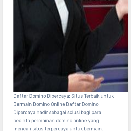
Daftar Domino Dipercaya: Situs Terbaik untuk
Bermain Domino Online Daftar Domino
Dipercaya hadir sebagai solusi bagi para
pecinta permainan domino online yang
mencari situs terpercaya untuk bermain.