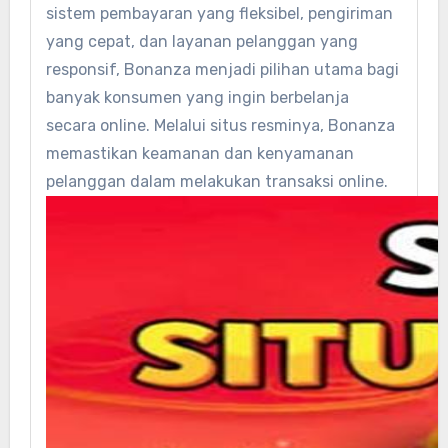
sistem pembayaran yang fleksibel, pengiriman
yang cepat, dan layanan pelanggan yang
responsif, Bonanza menjadi pilihan utama bagi
banyak konsumen yang ingin berbelanja
secara online. Melalui situs resminya, Bonanza
memastikan keamanan dan kenyamanan
pelanggan dalam melakukan transaksi online.