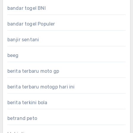
bandar togel BNI
bandar togel Populer
banjir sentani
beeg
berita terbaru moto gp
berita terbaru motogp hari ini
berita terkini bola
betrand peto