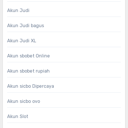
Akun Judi
Akun Judi bagus
Akun Judi XL
Akun sbobet Online
Akun sbobet rupiah
Akun sicbo Dipercaya
Akun sicbo ovo
Akun Slot