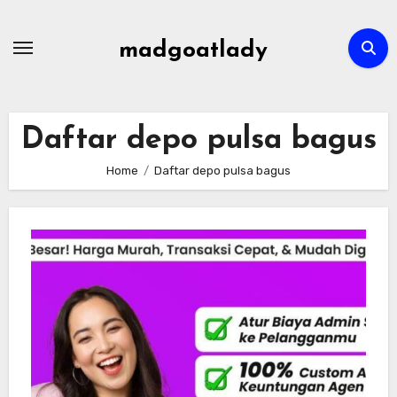
Skip
to
madgoatlady
content
Daftar depo pulsa bagus
Home
Daftar depo pulsa bagus