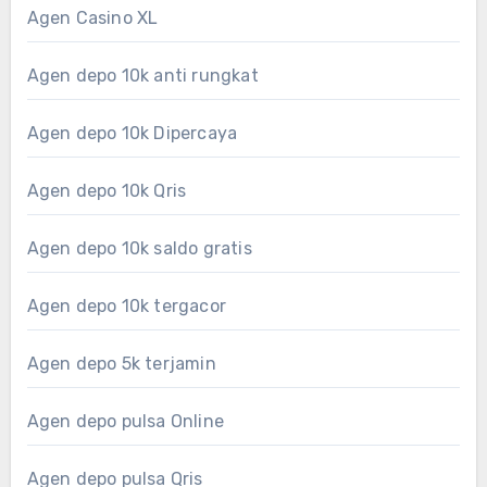
Agen Casino XL
Agen depo 10k anti rungkat
Agen depo 10k Dipercaya
Agen depo 10k Qris
Agen depo 10k saldo gratis
Agen depo 10k tergacor
Agen depo 5k terjamin
Agen depo pulsa Online
Agen depo pulsa Qris