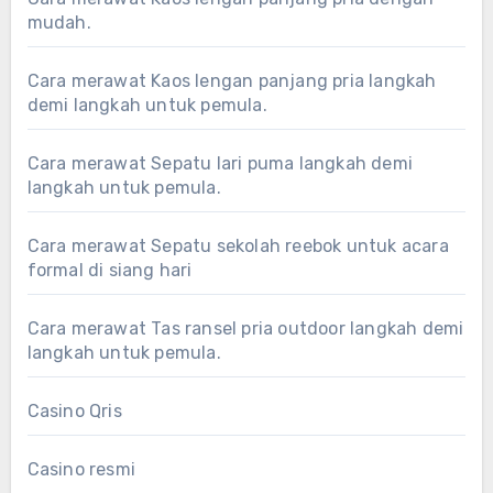
mudah.
Cara merawat Kaos lengan panjang pria langkah
demi langkah untuk pemula.
Cara merawat Sepatu lari puma langkah demi
langkah untuk pemula.
Cara merawat Sepatu sekolah reebok untuk acara
formal di siang hari
Cara merawat Tas ransel pria outdoor langkah demi
langkah untuk pemula.
Casino Qris
Casino resmi