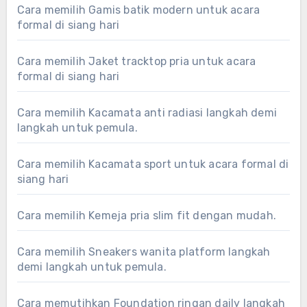
Cara memilih Gamis batik modern untuk acara
formal di siang hari
Cara memilih Jaket tracktop pria untuk acara
formal di siang hari
Cara memilih Kacamata anti radiasi langkah demi
langkah untuk pemula.
Cara memilih Kacamata sport untuk acara formal di
siang hari
Cara memilih Kemeja pria slim fit dengan mudah.
Cara memilih Sneakers wanita platform langkah
demi langkah untuk pemula.
Cara memutihkan Foundation ringan daily langkah