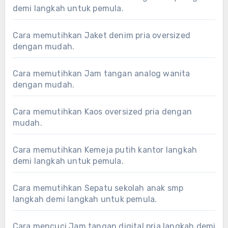
demi langkah untuk pemula.
Cara memutihkan Jaket denim pria oversized
dengan mudah.
Cara memutihkan Jam tangan analog wanita
dengan mudah.
Cara memutihkan Kaos oversized pria dengan
mudah.
Cara memutihkan Kemeja putih kantor langkah
demi langkah untuk pemula.
Cara memutihkan Sepatu sekolah anak smp
langkah demi langkah untuk pemula.
Cara mencuci Jam tangan digital pria langkah demi