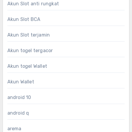
Akun Slot anti rungkat
Akun Slot BCA
Akun Slot terjamin
Akun togel tergacor
Akun togel Wallet
Akun Wallet
android 10
android q
arema