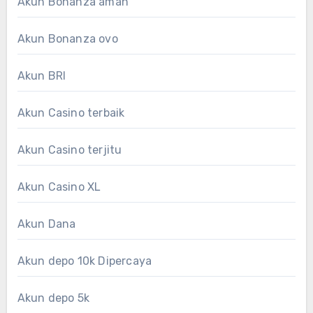
Akun Bonanza aman
Akun Bonanza ovo
Akun BRI
Akun Casino terbaik
Akun Casino terjitu
Akun Casino XL
Akun Dana
Akun depo 10k Dipercaya
Akun depo 5k