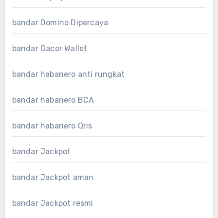
bandar Domino Dipercaya
bandar Gacor Wallet
bandar habanero anti rungkat
bandar habanero BCA
bandar habanero Qris
bandar Jackpot
bandar Jackpot aman
bandar Jackpot resmi