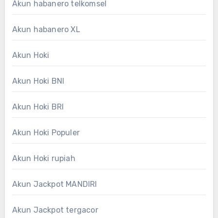
Akun habanero telkomsel
Akun habanero XL
Akun Hoki
Akun Hoki BNI
Akun Hoki BRI
Akun Hoki Populer
Akun Hoki rupiah
Akun Jackpot MANDIRI
Akun Jackpot tergacor