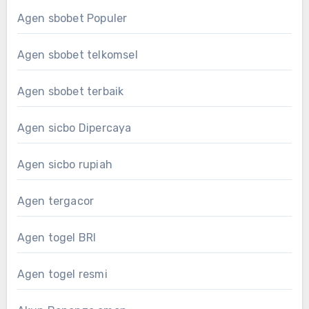
Agen sbobet Populer
Agen sbobet telkomsel
Agen sbobet terbaik
Agen sicbo Dipercaya
Agen sicbo rupiah
Agen tergacor
Agen togel BRI
Agen togel resmi