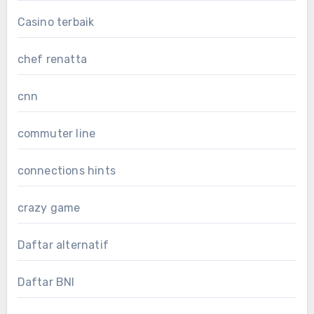
Casino terbaik
chef renatta
cnn
commuter line
connections hints
crazy game
Daftar alternatif
Daftar BNI