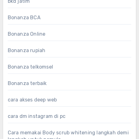
bkd jatim
Bonanza BCA
Bonanza Online
Bonanza rupiah
Bonanza telkomsel
Bonanza terbaik
cara akses deep web
cara dm instagram di pc
Cara memakai Body scrub whitening langkah demi