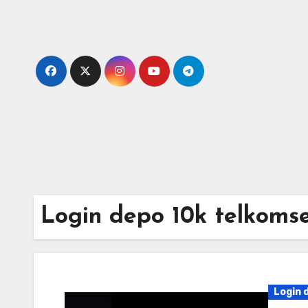
Skip
to
content
Login depo 10k telkomse
Login 