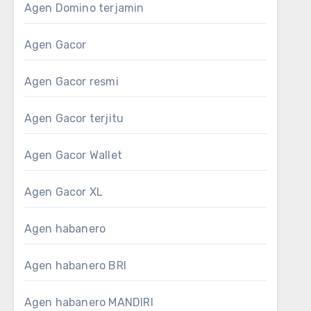
Agen Domino terjamin
Agen Gacor
Agen Gacor resmi
Agen Gacor terjitu
Agen Gacor Wallet
Agen Gacor XL
Agen habanero
Agen habanero BRI
Agen habanero MANDIRI