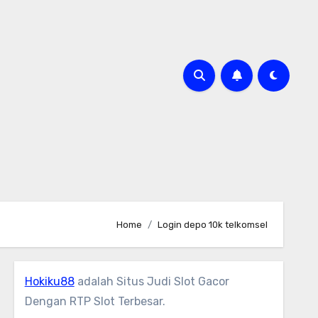
Home
Login depo 10k telkomsel
Hokiku88
adalah Situs Judi Slot Gacor
Dengan RTP Slot Terbesar.