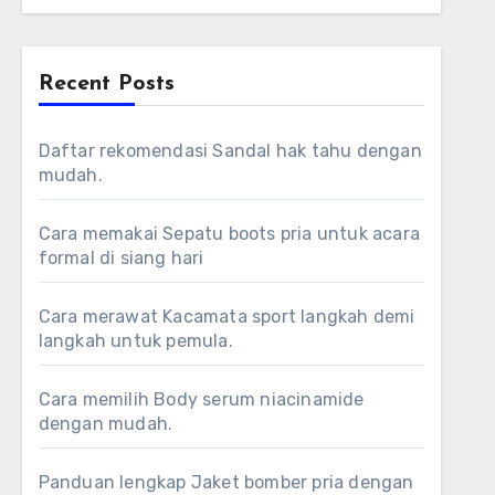
Recent Posts
Daftar rekomendasi Sandal hak tahu dengan
mudah.
Cara memakai Sepatu boots pria untuk acara
formal di siang hari
Cara merawat Kacamata sport langkah demi
langkah untuk pemula.
Cara memilih Body serum niacinamide
dengan mudah.
Panduan lengkap Jaket bomber pria dengan