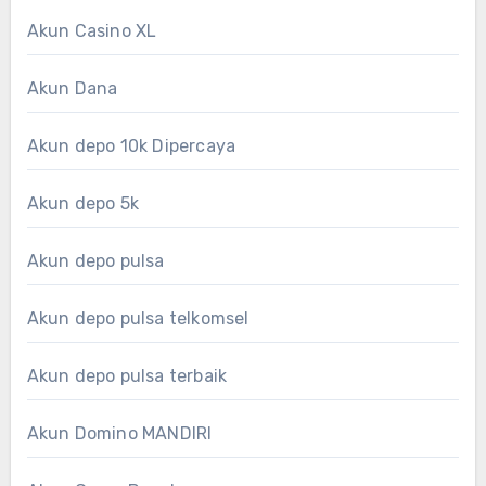
Akun Casino XL
Akun Dana
Akun depo 10k Dipercaya
Akun depo 5k
Akun depo pulsa
Akun depo pulsa telkomsel
Akun depo pulsa terbaik
Akun Domino MANDIRI