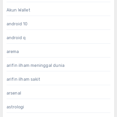
Akun Wallet
android 10
android q
arema
arifin ilham meninggal dunia
arifin ilham sakit
arsenal
astrologi