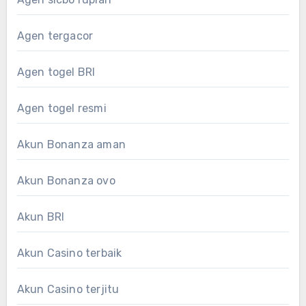
Agen tergacor
Agen togel BRI
Agen togel resmi
Akun Bonanza aman
Akun Bonanza ovo
Akun BRI
Akun Casino terbaik
Akun Casino terjitu