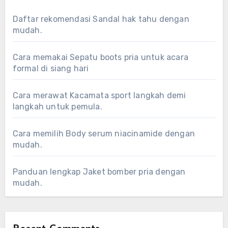
Daftar rekomendasi Sandal hak tahu dengan
mudah.
Cara memakai Sepatu boots pria untuk acara
formal di siang hari
Cara merawat Kacamata sport langkah demi
langkah untuk pemula.
Cara memilih Body serum niacinamide dengan
mudah.
Panduan lengkap Jaket bomber pria dengan
mudah.