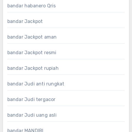
bandar habanero Qris
bandar Jackpot
bandar Jackpot aman
bandar Jackpot resmi
bandar Jackpot rupiah
bandar Judi anti rungkat
bandar Judi tergacor
bandar Judi uang asli
bandar MANDIRI