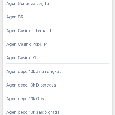
Agen Bonanza terjitu
Agen BRI
Agen Casino alternatif
Agen Casino Populer
Agen Casino XL
Agen depo 10k anti rungkat
Agen depo 10k Dipercaya
Agen depo 10k Qris
Agen depo 10k saldo gratis