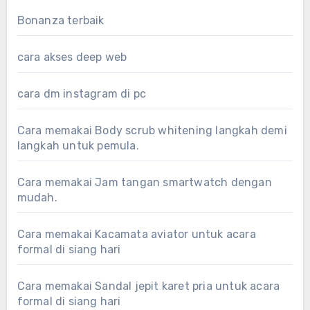
Bonanza terbaik
cara akses deep web
cara dm instagram di pc
Cara memakai Body scrub whitening langkah demi
langkah untuk pemula.
Cara memakai Jam tangan smartwatch dengan
mudah.
Cara memakai Kacamata aviator untuk acara
formal di siang hari
Cara memakai Sandal jepit karet pria untuk acara
formal di siang hari