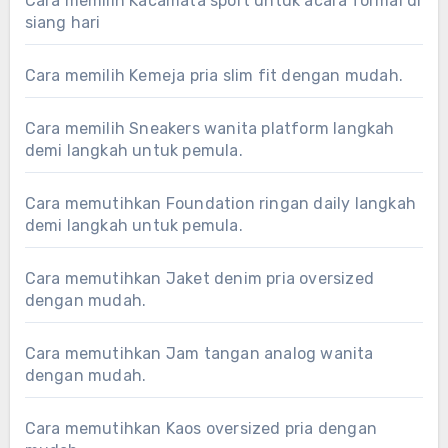
Cara memilih Kacamata sport untuk acara formal di
siang hari
Cara memilih Kemeja pria slim fit dengan mudah.
Cara memilih Sneakers wanita platform langkah
demi langkah untuk pemula.
Cara memutihkan Foundation ringan daily langkah
demi langkah untuk pemula.
Cara memutihkan Jaket denim pria oversized
dengan mudah.
Cara memutihkan Jam tangan analog wanita
dengan mudah.
Cara memutihkan Kaos oversized pria dengan