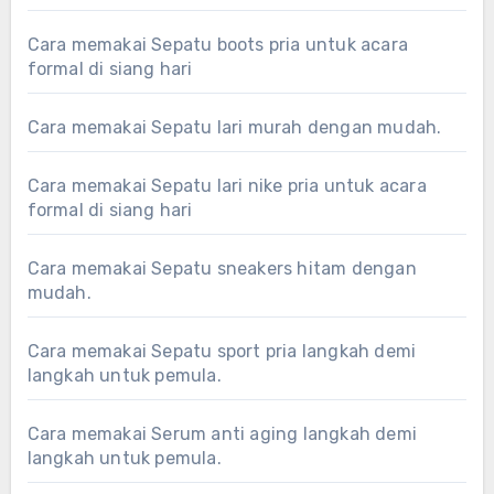
Cara memakai Sepatu boots pria untuk acara
formal di siang hari
Cara memakai Sepatu lari murah dengan mudah.
Cara memakai Sepatu lari nike pria untuk acara
formal di siang hari
Cara memakai Sepatu sneakers hitam dengan
mudah.
Cara memakai Sepatu sport pria langkah demi
langkah untuk pemula.
Cara memakai Serum anti aging langkah demi
langkah untuk pemula.