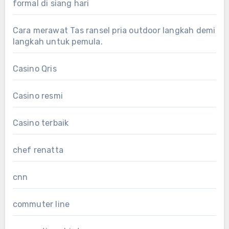
formal di siang hari
Cara merawat Tas ransel pria outdoor langkah demi
langkah untuk pemula.
Casino Qris
Casino resmi
Casino terbaik
chef renatta
cnn
commuter line