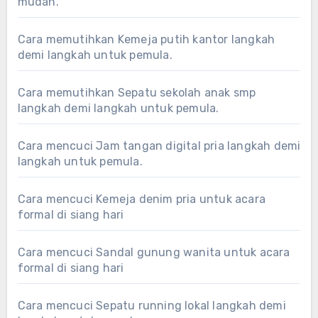
mudah.
Cara memutihkan Kemeja putih kantor langkah
demi langkah untuk pemula.
Cara memutihkan Sepatu sekolah anak smp
langkah demi langkah untuk pemula.
Cara mencuci Jam tangan digital pria langkah demi
langkah untuk pemula.
Cara mencuci Kemeja denim pria untuk acara
formal di siang hari
Cara mencuci Sandal gunung wanita untuk acara
formal di siang hari
Cara mencuci Sepatu running lokal langkah demi