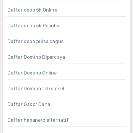
Daftar depo 5k Online
Daftar depo 5k Populer
Daftar depo pulsa bagus
Daftar Domino Dipercaya
Daftar Domino Online
Daftar Domino telkomsel
Daftar Gacor Dana
Daftar habanero alternatif