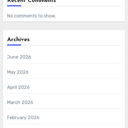
Recent Comments
No comments to show.
Archives
June 2026
May 2026
April 2026
March 2026
February 2026