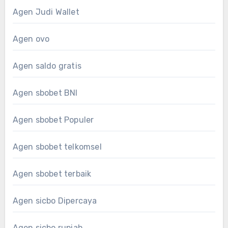
Agen Judi Wallet
Agen ovo
Agen saldo gratis
Agen sbobet BNI
Agen sbobet Populer
Agen sbobet telkomsel
Agen sbobet terbaik
Agen sicbo Dipercaya
Agen sicbo rupiah