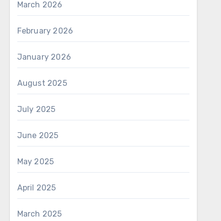
March 2026
February 2026
January 2026
August 2025
July 2025
June 2025
May 2025
April 2025
March 2025