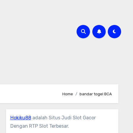
Home
bandar togel BCA
Hokiku88
adalah Situs Judi Slot Gacor
Dengan RTP Slot Terbesar.