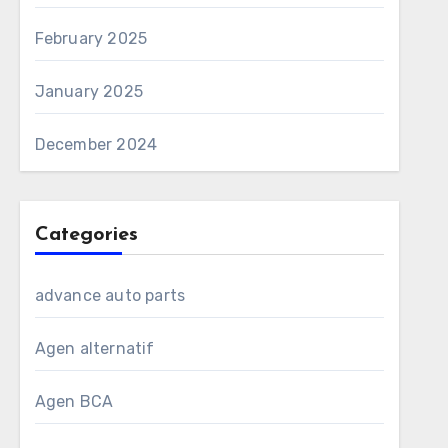
February 2025
January 2025
December 2024
Categories
advance auto parts
Agen alternatif
Agen BCA