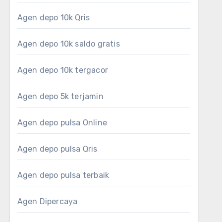
Agen depo 10k Qris
Agen depo 10k saldo gratis
Agen depo 10k tergacor
Agen depo 5k terjamin
Agen depo pulsa Online
Agen depo pulsa Qris
Agen depo pulsa terbaik
Agen Dipercaya