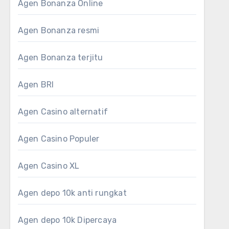
Agen Bonanza Online
Agen Bonanza resmi
Agen Bonanza terjitu
Agen BRI
Agen Casino alternatif
Agen Casino Populer
Agen Casino XL
Agen depo 10k anti rungkat
Agen depo 10k Dipercaya