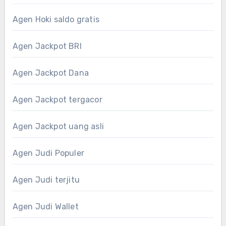
Agen Hoki saldo gratis
Agen Jackpot BRI
Agen Jackpot Dana
Agen Jackpot tergacor
Agen Jackpot uang asli
Agen Judi Populer
Agen Judi terjitu
Agen Judi Wallet