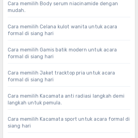
Cara memilih Body serum niacinamide dengan
mudah.
Cara memilih Celana kulot wanita untuk acara
formal di siang hari
Cara memilih Gamis batik modern untuk acara
formal di siang hari
Cara memilih Jaket tracktop pria untuk acara
formal di siang hari
Cara memilih Kacamata anti radiasi langkah demi
langkah untuk pemula.
Cara memilih Kacamata sport untuk acara formal di
siang hari