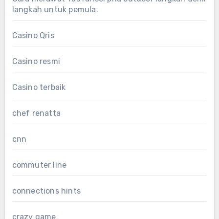
langkah untuk pemula.
Casino Qris
Casino resmi
Casino terbaik
chef renatta
cnn
commuter line
connections hints
crazy game