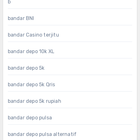
b
bandar BNI
bandar Casino terjitu
bandar depo 10k XL
bandar depo 5k
bandar depo 5k Qris
bandar depo 5k rupiah
bandar depo pulsa
bandar depo pulsa alternatif