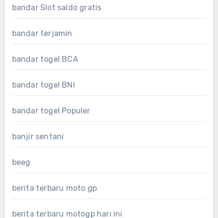
bandar Slot saldo gratis
bandar terjamin
bandar togel BCA
bandar togel BNI
bandar togel Populer
banjir sentani
beeg
berita terbaru moto gp
berita terbaru motogp hari ini