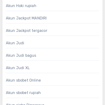
Akun Hoki rupiah
Akun Jackpot MANDIRI
Akun Jackpot tergacor
Akun Judi
Akun Judi bagus
Akun Judi XL
Akun sbobet Online
Akun sbobet rupiah