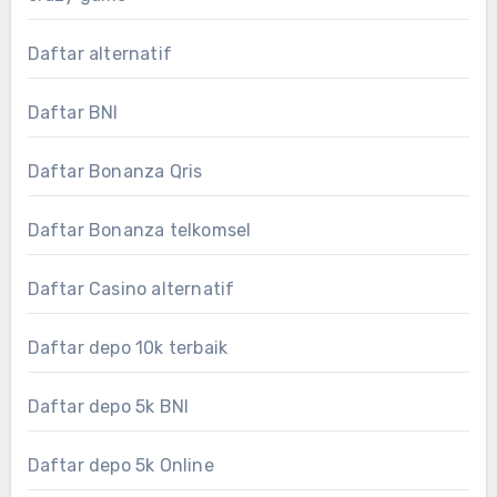
Daftar alternatif
Daftar BNI
Daftar Bonanza Qris
Daftar Bonanza telkomsel
Daftar Casino alternatif
Daftar depo 10k terbaik
Daftar depo 5k BNI
Daftar depo 5k Online