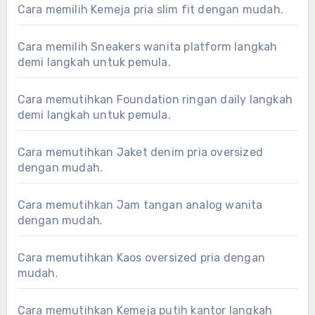
Cara memilih Kemeja pria slim fit dengan mudah.
Cara memilih Sneakers wanita platform langkah
demi langkah untuk pemula.
Cara memutihkan Foundation ringan daily langkah
demi langkah untuk pemula.
Cara memutihkan Jaket denim pria oversized
dengan mudah.
Cara memutihkan Jam tangan analog wanita
dengan mudah.
Cara memutihkan Kaos oversized pria dengan
mudah.
Cara memutihkan Kemeja putih kantor langkah