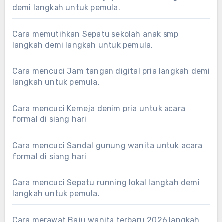
demi langkah untuk pemula.
Cara memutihkan Sepatu sekolah anak smp
langkah demi langkah untuk pemula.
Cara mencuci Jam tangan digital pria langkah demi
langkah untuk pemula.
Cara mencuci Kemeja denim pria untuk acara
formal di siang hari
Cara mencuci Sandal gunung wanita untuk acara
formal di siang hari
Cara mencuci Sepatu running lokal langkah demi
langkah untuk pemula.
Cara merawat Baju wanita terbaru 2026 langkah