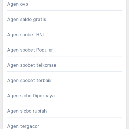
Agen ovo
Agen saldo gratis
Agen sbobet BNI
Agen sbobet Populer
Agen sbobet telkomsel
Agen sbobet terbaik
Agen sicbo Dipercaya
Agen sicbo rupiah
Agen tergacor