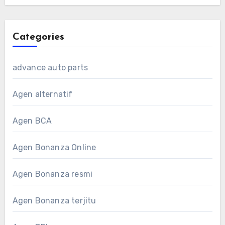
Categories
advance auto parts
Agen alternatif
Agen BCA
Agen Bonanza Online
Agen Bonanza resmi
Agen Bonanza terjitu