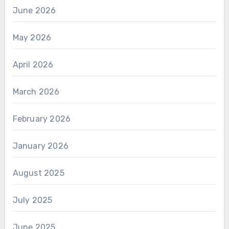
June 2026
May 2026
April 2026
March 2026
February 2026
January 2026
August 2025
July 2025
June 2025