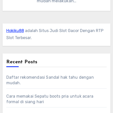
mudah melakukan…
Hokiku88
adalah Situs Judi Slot Gacor Dengan RTP
Slot Terbesar.
Recent Posts
Daftar rekomendasi Sandal hak tahu dengan
mudah.
Cara memakai Sepatu boots pria untuk acara
formal di siang hari