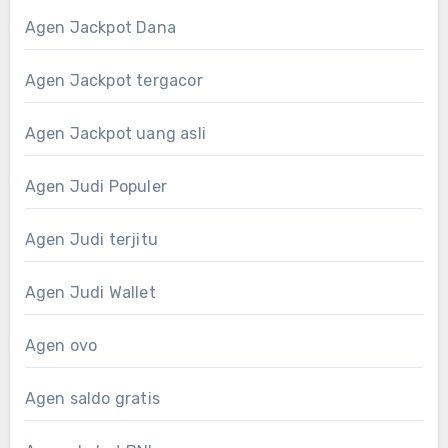
Agen Jackpot Dana
Agen Jackpot tergacor
Agen Jackpot uang asli
Agen Judi Populer
Agen Judi terjitu
Agen Judi Wallet
Agen ovo
Agen saldo gratis