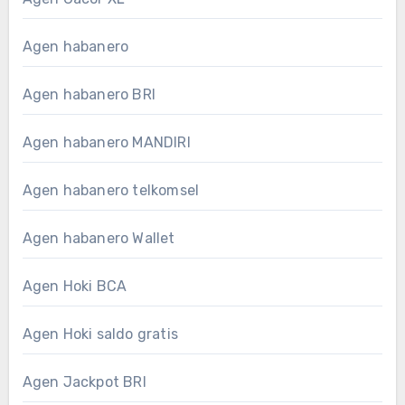
Agen habanero
Agen habanero BRI
Agen habanero MANDIRI
Agen habanero telkomsel
Agen habanero Wallet
Agen Hoki BCA
Agen Hoki saldo gratis
Agen Jackpot BRI