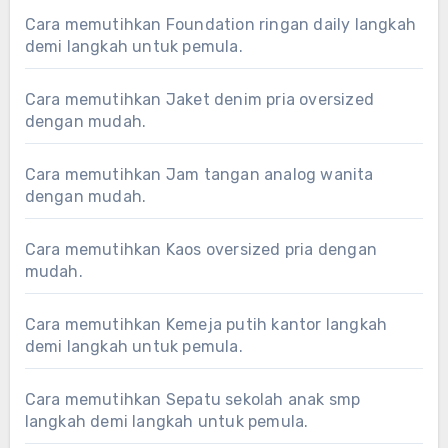
Cara memutihkan Foundation ringan daily langkah
demi langkah untuk pemula.
Cara memutihkan Jaket denim pria oversized
dengan mudah.
Cara memutihkan Jam tangan analog wanita
dengan mudah.
Cara memutihkan Kaos oversized pria dengan
mudah.
Cara memutihkan Kemeja putih kantor langkah
demi langkah untuk pemula.
Cara memutihkan Sepatu sekolah anak smp
langkah demi langkah untuk pemula.