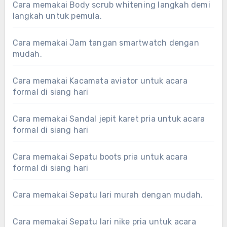
Cara memakai Body scrub whitening langkah demi
langkah untuk pemula.
Cara memakai Jam tangan smartwatch dengan
mudah.
Cara memakai Kacamata aviator untuk acara
formal di siang hari
Cara memakai Sandal jepit karet pria untuk acara
formal di siang hari
Cara memakai Sepatu boots pria untuk acara
formal di siang hari
Cara memakai Sepatu lari murah dengan mudah.
Cara memakai Sepatu lari nike pria untuk acara