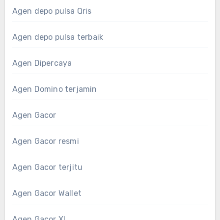
Agen depo pulsa Qris
Agen depo pulsa terbaik
Agen Dipercaya
Agen Domino terjamin
Agen Gacor
Agen Gacor resmi
Agen Gacor terjitu
Agen Gacor Wallet
Agen Gacor XL