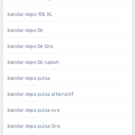
bandar depo 10k XL
bandar depo 5k
bandar depo 5k Qris
bandar depo 5k rupiah
bandar depo pulsa
bandar depo pulsa alternatif
bandar depo pulsa ovo
bandar depo pulsa Qris