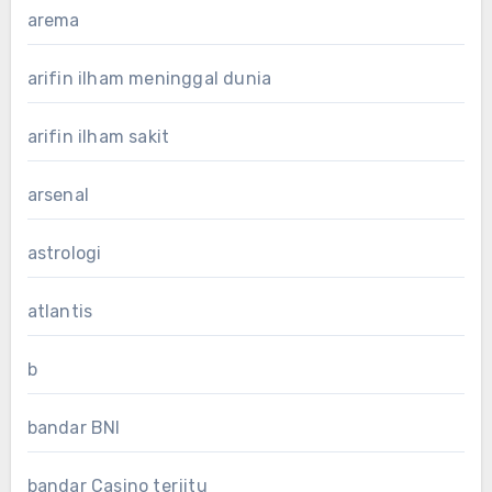
arema
arifin ilham meninggal dunia
arifin ilham sakit
arsenal
astrologi
atlantis
b
bandar BNI
bandar Casino terjitu