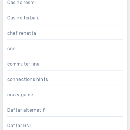
Casino resmi
Casino terbaik
chef renatta
cnn
commuter line
connections hints
crazy game
Daftar alternatif
Daftar BNI