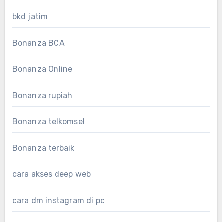
bkd jatim
Bonanza BCA
Bonanza Online
Bonanza rupiah
Bonanza telkomsel
Bonanza terbaik
cara akses deep web
cara dm instagram di pc