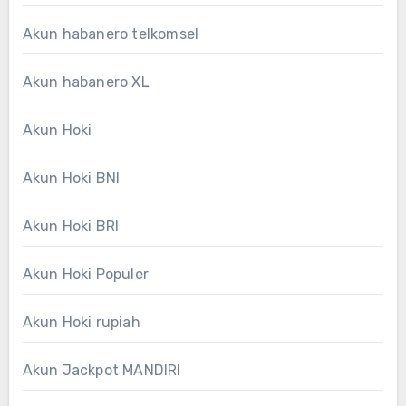
Akun habanero telkomsel
Akun habanero XL
Akun Hoki
Akun Hoki BNI
Akun Hoki BRI
Akun Hoki Populer
Akun Hoki rupiah
Akun Jackpot MANDIRI