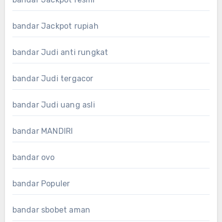
bandar Jackpot rupiah
bandar Judi anti rungkat
bandar Judi tergacor
bandar Judi uang asli
bandar MANDIRI
bandar ovo
bandar Populer
bandar sbobet aman