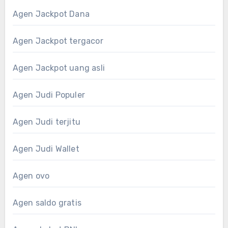
Agen Jackpot Dana
Agen Jackpot tergacor
Agen Jackpot uang asli
Agen Judi Populer
Agen Judi terjitu
Agen Judi Wallet
Agen ovo
Agen saldo gratis