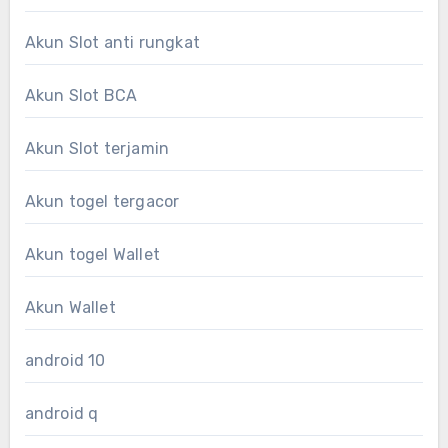
Akun Slot anti rungkat
Akun Slot BCA
Akun Slot terjamin
Akun togel tergacor
Akun togel Wallet
Akun Wallet
android 10
android q