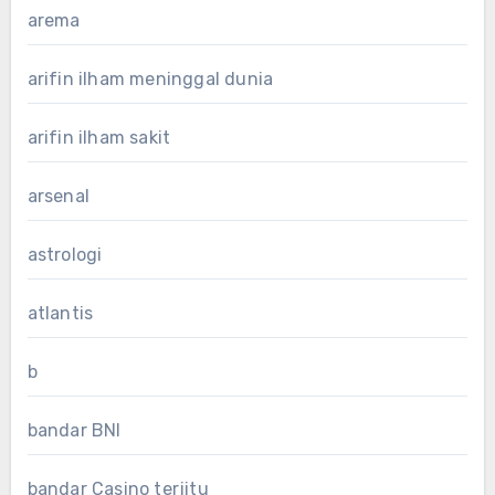
arema
arifin ilham meninggal dunia
arifin ilham sakit
arsenal
astrologi
atlantis
b
bandar BNI
bandar Casino terjitu