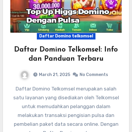
Daftar Domino telkomsel
Daftar Domino Telkomsel: Info
dan Panduan Terbaru
March 21, 2025
No Comments
Daftar Domino Telkomsel merupakan salah
satu layanan yang disediakan oleh Telkomsel
untuk memudahkan pelanggan dalam
melakukan transaksi pengisian pulsa dan
pembelian paket data secara online. Dengan