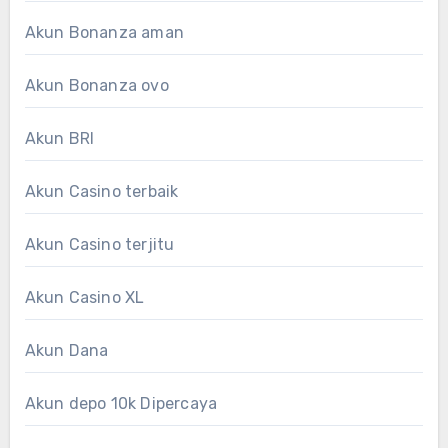
Akun Bonanza aman
Akun Bonanza ovo
Akun BRI
Akun Casino terbaik
Akun Casino terjitu
Akun Casino XL
Akun Dana
Akun depo 10k Dipercaya