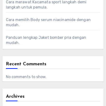
Cara merawat Kacamata sport langkah demi
langkah untuk pemula.
Cara memilih Body serum niacinamide dengan
mudah.
Panduan lengkap Jaket bomber pria dengan
mudah.
Recent Comments
No comments to show.
Archives