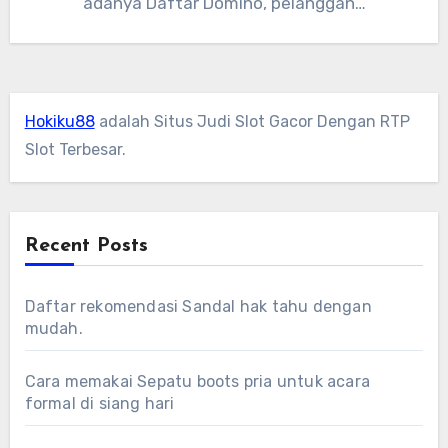
adanya Daftar Domino, pelanggan…
Hokiku88
adalah Situs Judi Slot Gacor Dengan RTP
Slot Terbesar.
Recent Posts
Daftar rekomendasi Sandal hak tahu dengan
mudah.
Cara memakai Sepatu boots pria untuk acara
formal di siang hari