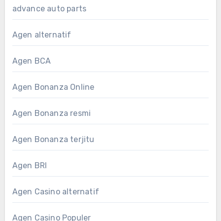
advance auto parts
Agen alternatif
Agen BCA
Agen Bonanza Online
Agen Bonanza resmi
Agen Bonanza terjitu
Agen BRI
Agen Casino alternatif
Agen Casino Populer