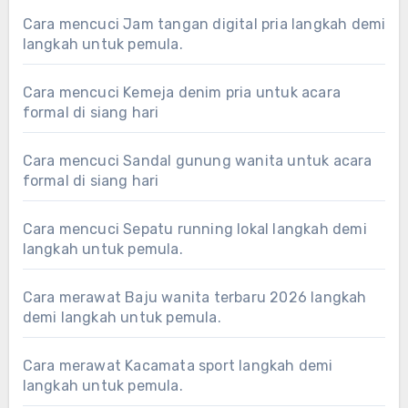
Cara mencuci Jam tangan digital pria langkah demi
langkah untuk pemula.
Cara mencuci Kemeja denim pria untuk acara
formal di siang hari
Cara mencuci Sandal gunung wanita untuk acara
formal di siang hari
Cara mencuci Sepatu running lokal langkah demi
langkah untuk pemula.
Cara merawat Baju wanita terbaru 2026 langkah
demi langkah untuk pemula.
Cara merawat Kacamata sport langkah demi
langkah untuk pemula.