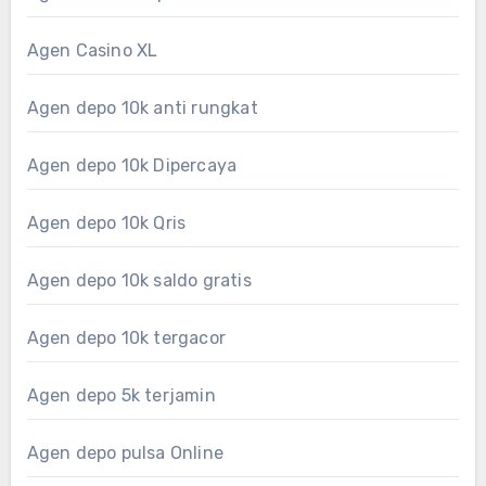
Agen Casino XL
Agen depo 10k anti rungkat
Agen depo 10k Dipercaya
Agen depo 10k Qris
Agen depo 10k saldo gratis
Agen depo 10k tergacor
Agen depo 5k terjamin
Agen depo pulsa Online