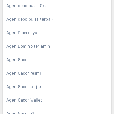
Agen depo pulsa Qris
Agen depo pulsa terbaik
Agen Dipercaya
Agen Domino terjamin
Agen Gacor
Agen Gacor resmi
Agen Gacor terjitu
Agen Gacor Wallet
Agen Gacor XL