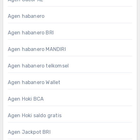
Agen habanero
Agen habanero BRI
Agen habanero MANDIRI
Agen habanero telkomsel
Agen habanero Wallet
Agen Hoki BCA
Agen Hoki saldo gratis
Agen Jackpot BRI