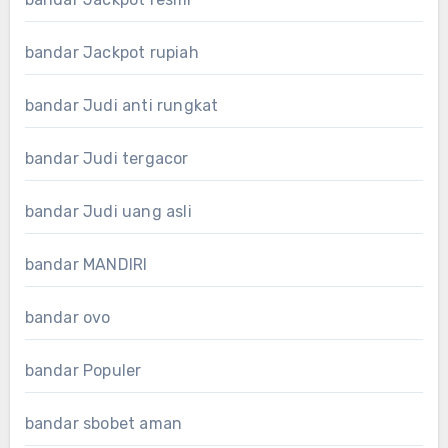
bandar Jackpot rupiah
bandar Judi anti rungkat
bandar Judi tergacor
bandar Judi uang asli
bandar MANDIRI
bandar ovo
bandar Populer
bandar sbobet aman