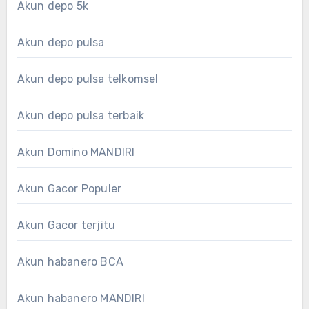
Akun depo 5k
Akun depo pulsa
Akun depo pulsa telkomsel
Akun depo pulsa terbaik
Akun Domino MANDIRI
Akun Gacor Populer
Akun Gacor terjitu
Akun habanero BCA
Akun habanero MANDIRI