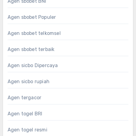
Agen sbobet BNI
Agen sbobet Populer
Agen sbobet telkomsel
Agen sbobet terbaik
Agen sicbo Dipercaya
Agen sicbo rupiah
Agen tergacor
Agen togel BRI
Agen togel resmi