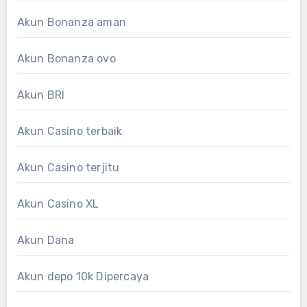
Akun Bonanza aman
Akun Bonanza ovo
Akun BRI
Akun Casino terbaik
Akun Casino terjitu
Akun Casino XL
Akun Dana
Akun depo 10k Dipercaya