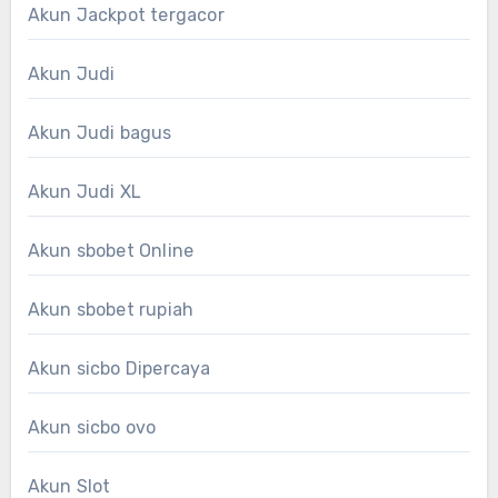
Akun Jackpot tergacor
Akun Judi
Akun Judi bagus
Akun Judi XL
Akun sbobet Online
Akun sbobet rupiah
Akun sicbo Dipercaya
Akun sicbo ovo
Akun Slot