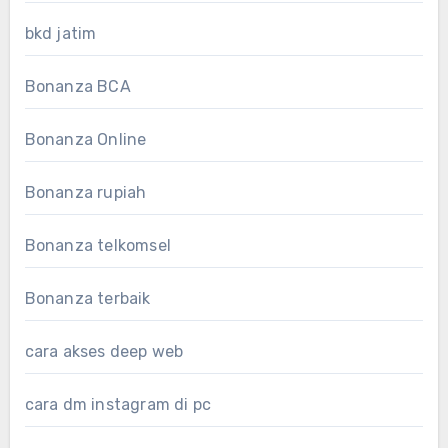
bkd jatim
Bonanza BCA
Bonanza Online
Bonanza rupiah
Bonanza telkomsel
Bonanza terbaik
cara akses deep web
cara dm instagram di pc