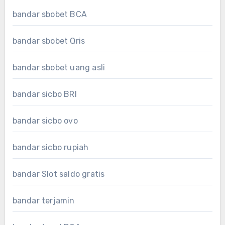
bandar sbobet BCA
bandar sbobet Qris
bandar sbobet uang asli
bandar sicbo BRI
bandar sicbo ovo
bandar sicbo rupiah
bandar Slot saldo gratis
bandar terjamin