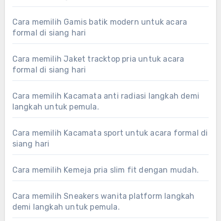
Cara memilih Gamis batik modern untuk acara
formal di siang hari
Cara memilih Jaket tracktop pria untuk acara
formal di siang hari
Cara memilih Kacamata anti radiasi langkah demi
langkah untuk pemula.
Cara memilih Kacamata sport untuk acara formal di
siang hari
Cara memilih Kemeja pria slim fit dengan mudah.
Cara memilih Sneakers wanita platform langkah
demi langkah untuk pemula.