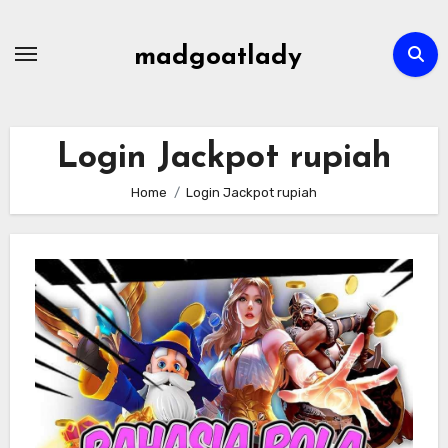
Skip
to
madgoatlady
content
Login Jackpot rupiah
Home
Login Jackpot rupiah