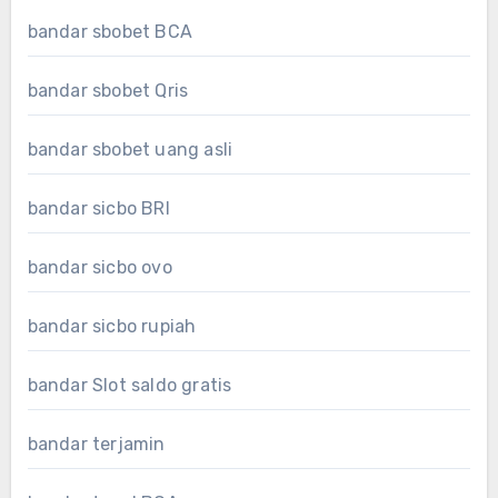
bandar sbobet BCA
bandar sbobet Qris
bandar sbobet uang asli
bandar sicbo BRI
bandar sicbo ovo
bandar sicbo rupiah
bandar Slot saldo gratis
bandar terjamin