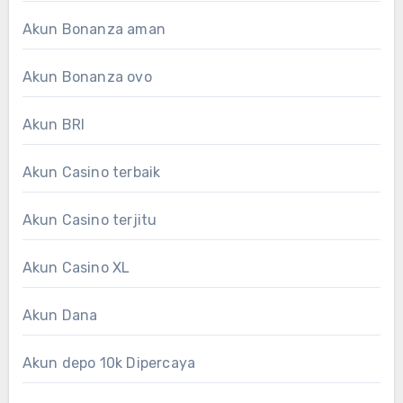
Akun Bonanza aman
Akun Bonanza ovo
Akun BRI
Akun Casino terbaik
Akun Casino terjitu
Akun Casino XL
Akun Dana
Akun depo 10k Dipercaya