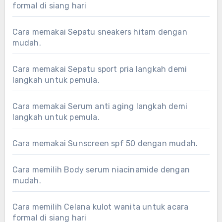
formal di siang hari
Cara memakai Sepatu sneakers hitam dengan
mudah.
Cara memakai Sepatu sport pria langkah demi
langkah untuk pemula.
Cara memakai Serum anti aging langkah demi
langkah untuk pemula.
Cara memakai Sunscreen spf 50 dengan mudah.
Cara memilih Body serum niacinamide dengan
mudah.
Cara memilih Celana kulot wanita untuk acara
formal di siang hari