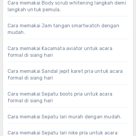
Cara memakai Body scrub whitening langkah demi
langkah untuk pemula.
Cara memakai Jam tangan smartwatch dengan
mudah.
Cara memakai Kacamata aviator untuk acara
formal di siang hari
Cara memakai Sandal jepit karet pria untuk acara
formal di siang hari
Cara memakai Sepatu boots pria untuk acara
formal di siang hari
Cara memakai Sepatu lari murah dengan mudah.
Cara memakai Sepatu lari nike pria untuk acara