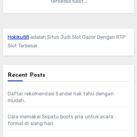
tersedia saat…
Hokiku88
adalah Situs Judi Slot Gacor Dengan RTP
Slot Terbesar.
Recent Posts
Daftar rekomendasi Sandal hak tahu dengan
mudah.
Cara memakai Sepatu boots pria untuk acara
formal di siang hari