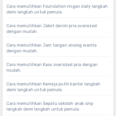
Cara memutihkan Foundation ringan daily langkah
demi langkah untuk pemula.
Cara memutihkan Jaket denim pria oversized
dengan mudah.
Cara memutihkan Jam tangan analog wanita
dengan mudah.
Cara memutihkan Kaos oversized pria dengan
mudah.
Cara memutihkan Kemeja putih kantor langkah
demi langkah untuk pemula.
Cara memutihkan Sepatu sekolah anak smp
langkah demi langkah untuk pemula.