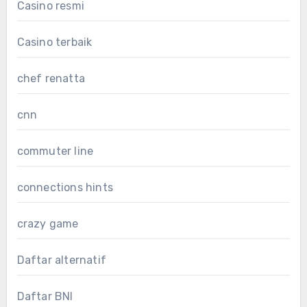
Casino resmi
Casino terbaik
chef renatta
cnn
commuter line
connections hints
crazy game
Daftar alternatif
Daftar BNI