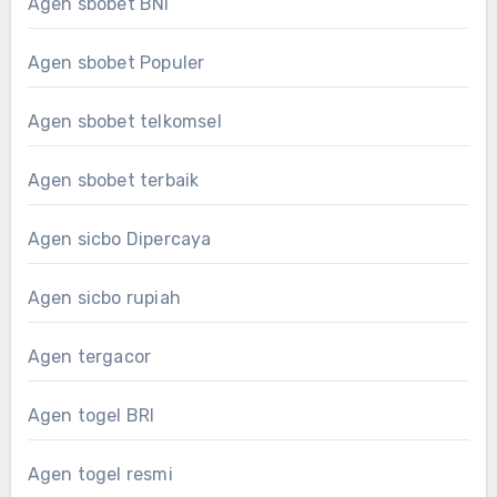
Agen sbobet BNI
Agen sbobet Populer
Agen sbobet telkomsel
Agen sbobet terbaik
Agen sicbo Dipercaya
Agen sicbo rupiah
Agen tergacor
Agen togel BRI
Agen togel resmi