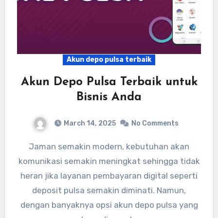
Akun depo pulsa terbaik
Akun Depo Pulsa Terbaik untuk
Bisnis Anda
March 14, 2025
No Comments
Jaman semakin modern, kebutuhan akan
komunikasi semakin meningkat sehingga tidak
heran jika layanan pembayaran digital seperti
deposit pulsa semakin diminati. Namun,
dengan banyaknya opsi akun depo pulsa yang