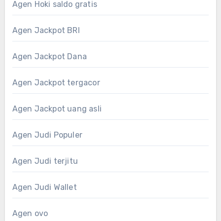
Agen Hoki saldo gratis
Agen Jackpot BRI
Agen Jackpot Dana
Agen Jackpot tergacor
Agen Jackpot uang asli
Agen Judi Populer
Agen Judi terjitu
Agen Judi Wallet
Agen ovo