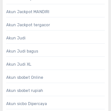
Akun Jackpot MANDIRI
Akun Jackpot tergacor
Akun Judi
Akun Judi bagus
Akun Judi XL
Akun sbobet Online
Akun sbobet rupiah
Akun sicbo Dipercaya