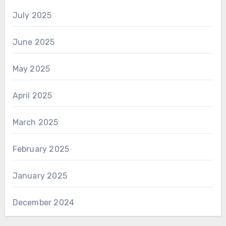
July 2025
June 2025
May 2025
April 2025
March 2025
February 2025
January 2025
December 2024