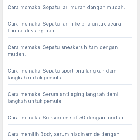
Cara memakai Sepatu lari murah dengan mudah.
Cara memakai Sepatu lari nike pria untuk acara
formal di siang hari
Cara memakai Sepatu sneakers hitam dengan
mudah.
Cara memakai Sepatu sport pria langkah demi
langkah untuk pemula.
Cara memakai Serum anti aging langkah demi
langkah untuk pemula.
Cara memakai Sunscreen spf 50 dengan mudah.
Cara memilih Body serum niacinamide dengan