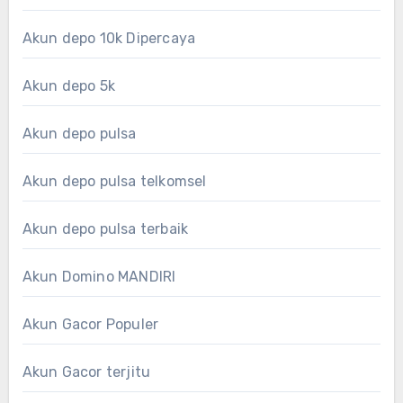
Akun depo 10k Dipercaya
Akun depo 5k
Akun depo pulsa
Akun depo pulsa telkomsel
Akun depo pulsa terbaik
Akun Domino MANDIRI
Akun Gacor Populer
Akun Gacor terjitu