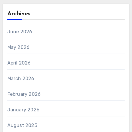
Archives
June 2026
May 2026
April 2026
March 2026
February 2026
January 2026
August 2025