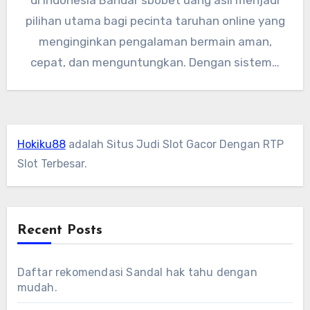
di Indonesia Bandar sbobet uang asli menjadi
pilihan utama bagi pecinta taruhan online yang
menginginkan pengalaman bermain aman,
cepat, dan menguntungkan. Dengan sistem…
Hokiku88
adalah Situs Judi Slot Gacor Dengan RTP
Slot Terbesar.
Recent Posts
Daftar rekomendasi Sandal hak tahu dengan
mudah.