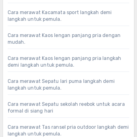
Cara merawat Kacamata sport langkah demi
langkah untuk pemula.
Cara merawat Kaos lengan panjang pria dengan
mudah.
Cara merawat Kaos lengan panjang pria langkah
demi langkah untuk pemula.
Cara merawat Sepatu lari puma langkah demi
langkah untuk pemula.
Cara merawat Sepatu sekolah reebok untuk acara
formal di siang hari
Cara merawat Tas ransel pria outdoor langkah demi
langkah untuk pemula.