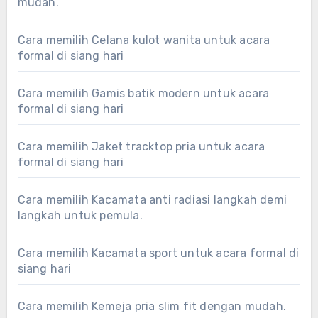
mudah.
Cara memilih Celana kulot wanita untuk acara
formal di siang hari
Cara memilih Gamis batik modern untuk acara
formal di siang hari
Cara memilih Jaket tracktop pria untuk acara
formal di siang hari
Cara memilih Kacamata anti radiasi langkah demi
langkah untuk pemula.
Cara memilih Kacamata sport untuk acara formal di
siang hari
Cara memilih Kemeja pria slim fit dengan mudah.