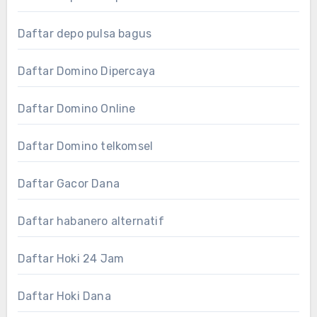
Daftar depo pulsa bagus
Daftar Domino Dipercaya
Daftar Domino Online
Daftar Domino telkomsel
Daftar Gacor Dana
Daftar habanero alternatif
Daftar Hoki 24 Jam
Daftar Hoki Dana