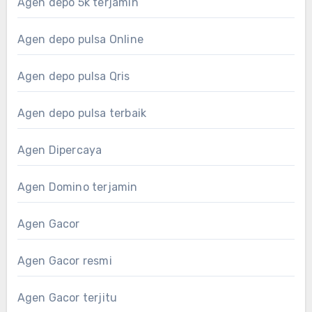
Agen depo 5k terjamin
Agen depo pulsa Online
Agen depo pulsa Qris
Agen depo pulsa terbaik
Agen Dipercaya
Agen Domino terjamin
Agen Gacor
Agen Gacor resmi
Agen Gacor terjitu