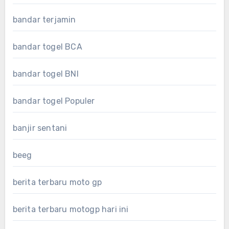
bandar terjamin
bandar togel BCA
bandar togel BNI
bandar togel Populer
banjir sentani
beeg
berita terbaru moto gp
berita terbaru motogp hari ini