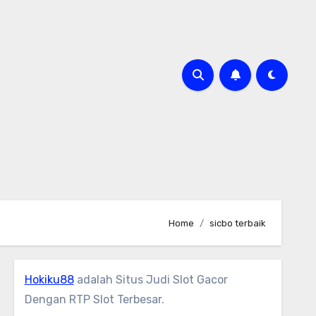
Home
sicbo terbaik
Hokiku88
adalah Situs Judi Slot Gacor
Dengan RTP Slot Terbesar.