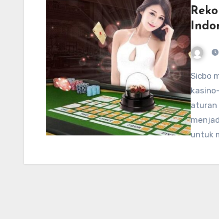
Reko
Indo
Sicbo merupakan permainan dadu yang populer di
kasino-
aturan 
menjadi
untuk 