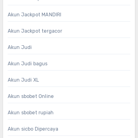
Akun Jackpot MANDIRI
Akun Jackpot tergacor
Akun Judi
Akun Judi bagus
Akun Judi XL
Akun sbobet Online
Akun sbobet rupiah
Akun sicbo Dipercaya