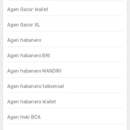
Agen Gacor Wallet
Agen Gacor XL
Agen habanero
Agen habanero BRI
Agen habanero MANDIRI
Agen habanero telkomsel
Agen habanero Wallet
Agen Hoki BCA