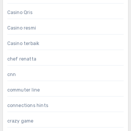
Casino Qris
Casino resmi
Casino terbaik
chef renatta
cnn
commuter line
connections hints
crazy game