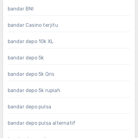
bandar BNI
bandar Casino terjitu
bandar depo 10k XL
bandar depo 5k
bandar depo 5k Qris
bandar depo 5k rupiah
bandar depo pulsa
bandar depo pulsa alternatif