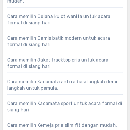
mudah.
Cara memilih Celana kulot wanita untuk acara
formal di siang hari
Cara memilih Gamis batik modern untuk acara
formal di siang hari
Cara memilih Jaket tracktop pria untuk acara
formal di siang hari
Cara memilih Kacamata anti radiasi langkah demi
langkah untuk pemula.
Cara memilih Kacamata sport untuk acara formal di
siang hari
Cara memilih Kemeja pria slim fit dengan mudah.