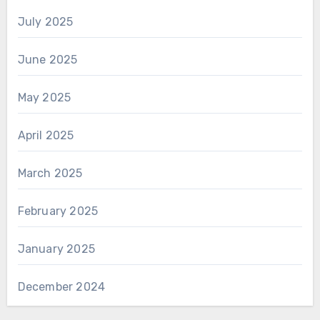
July 2025
June 2025
May 2025
April 2025
March 2025
February 2025
January 2025
December 2024