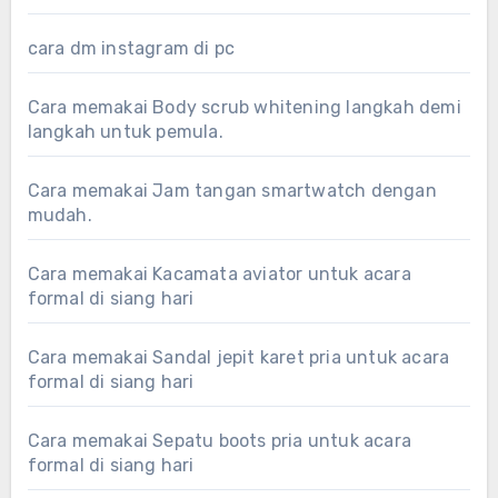
cara dm instagram di pc
Cara memakai Body scrub whitening langkah demi
langkah untuk pemula.
Cara memakai Jam tangan smartwatch dengan
mudah.
Cara memakai Kacamata aviator untuk acara
formal di siang hari
Cara memakai Sandal jepit karet pria untuk acara
formal di siang hari
Cara memakai Sepatu boots pria untuk acara
formal di siang hari