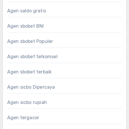
Agen saldo gratis
Agen sbobet BNI
Agen sbobet Populer
Agen sbobet telkomsel
Agen sbobet terbaik
Agen sicbo Dipercaya
Agen sicbo rupiah
Agen tergacor