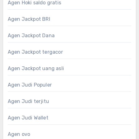
Agen Hoki saldo gratis
Agen Jackpot BRI
Agen Jackpot Dana
Agen Jackpot tergacor
Agen Jackpot uang asli
Agen Judi Populer
Agen Judi terjitu
Agen Judi Wallet
Agen ovo