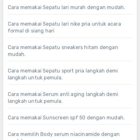
Cara memakai Sepatu lari murah dengan mudah.
Cara memakai Sepatu lari nike pria untuk acara
formal di siang hari
Cara memakai Sepatu sneakers hitam dengan
mudah.
Cara memakai Sepatu sport pria langkah demi
langkah untuk pemula.
Cara memakai Serum anti aging langkah demi
langkah untuk pemula.
Cara memakai Sunscreen spf 50 dengan mudah.
Cara memilih Body serum niacinamide dengan