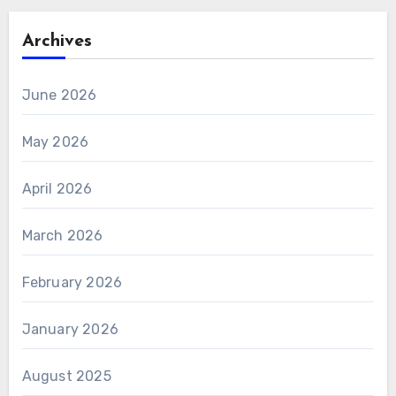
Archives
June 2026
May 2026
April 2026
March 2026
February 2026
January 2026
August 2025