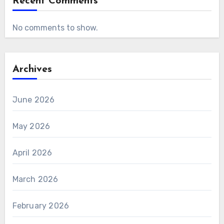
Recent Comments
No comments to show.
Archives
June 2026
May 2026
April 2026
March 2026
February 2026