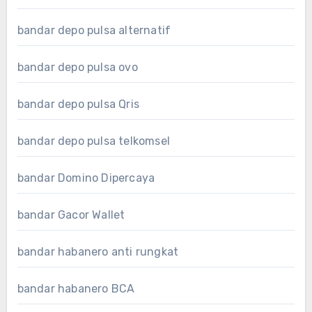
bandar depo pulsa alternatif
bandar depo pulsa ovo
bandar depo pulsa Qris
bandar depo pulsa telkomsel
bandar Domino Dipercaya
bandar Gacor Wallet
bandar habanero anti rungkat
bandar habanero BCA