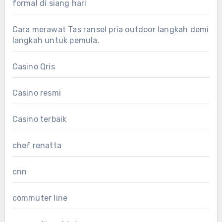
formal di siang hari
Cara merawat Tas ransel pria outdoor langkah demi
langkah untuk pemula.
Casino Qris
Casino resmi
Casino terbaik
chef renatta
cnn
commuter line