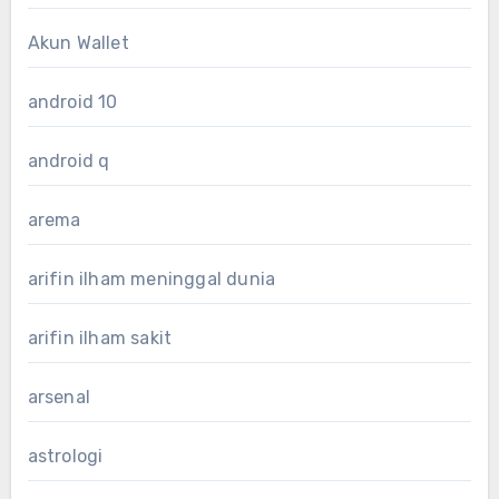
Akun Wallet
android 10
android q
arema
arifin ilham meninggal dunia
arifin ilham sakit
arsenal
astrologi