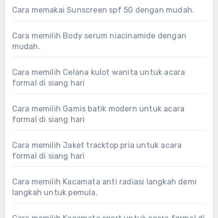
Cara memakai Sunscreen spf 50 dengan mudah.
Cara memilih Body serum niacinamide dengan
mudah.
Cara memilih Celana kulot wanita untuk acara
formal di siang hari
Cara memilih Gamis batik modern untuk acara
formal di siang hari
Cara memilih Jaket tracktop pria untuk acara
formal di siang hari
Cara memilih Kacamata anti radiasi langkah demi
langkah untuk pemula.