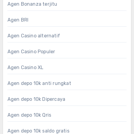
Agen Bonanza terjitu
Agen BRI
Agen Casino alternatif
Agen Casino Populer
Agen Casino XL
Agen depo 10k anti rungkat
Agen depo 10k Dipercaya
Agen depo 10k Qris
Agen depo 10k saldo gratis