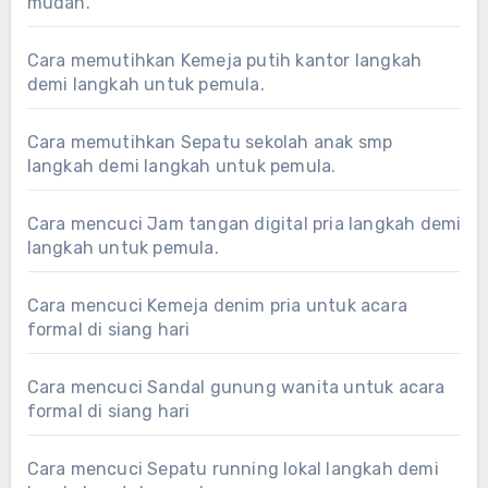
mudah.
Cara memutihkan Kemeja putih kantor langkah
demi langkah untuk pemula.
Cara memutihkan Sepatu sekolah anak smp
langkah demi langkah untuk pemula.
Cara mencuci Jam tangan digital pria langkah demi
langkah untuk pemula.
Cara mencuci Kemeja denim pria untuk acara
formal di siang hari
Cara mencuci Sandal gunung wanita untuk acara
formal di siang hari
Cara mencuci Sepatu running lokal langkah demi