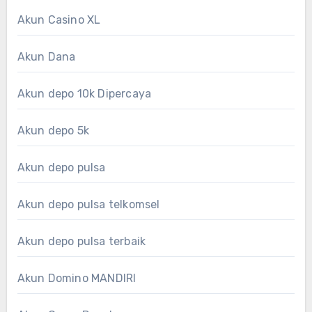
Akun Casino XL
Akun Dana
Akun depo 10k Dipercaya
Akun depo 5k
Akun depo pulsa
Akun depo pulsa telkomsel
Akun depo pulsa terbaik
Akun Domino MANDIRI