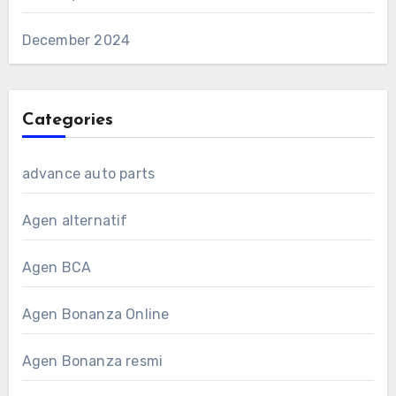
December 2024
Categories
advance auto parts
Agen alternatif
Agen BCA
Agen Bonanza Online
Agen Bonanza resmi