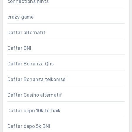
connections hints
crazy game
Daftar alternatif
Daftar BNI
Daftar Bonanza Qris
Daftar Bonanza telkomsel
Daftar Casino alternatif
Daftar depo 10k terbaik
Daftar depo 5k BNI