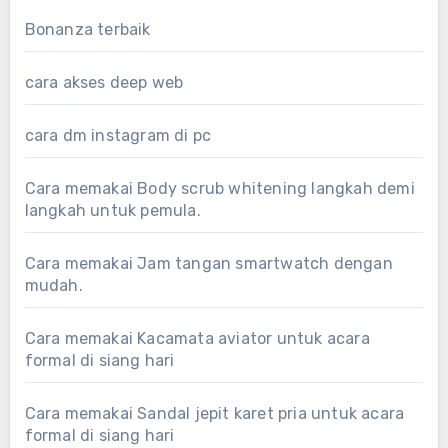
Bonanza terbaik
cara akses deep web
cara dm instagram di pc
Cara memakai Body scrub whitening langkah demi
langkah untuk pemula.
Cara memakai Jam tangan smartwatch dengan
mudah.
Cara memakai Kacamata aviator untuk acara
formal di siang hari
Cara memakai Sandal jepit karet pria untuk acara
formal di siang hari