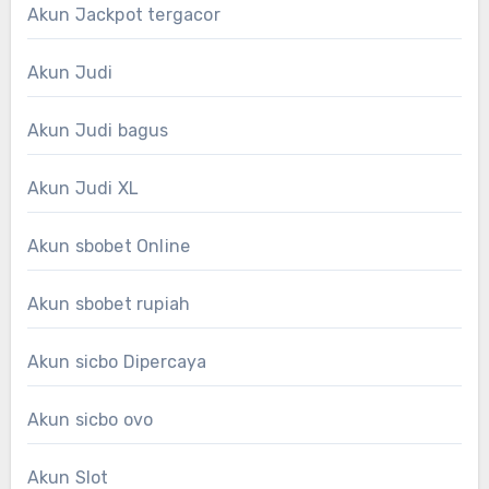
Akun Jackpot tergacor
Akun Judi
Akun Judi bagus
Akun Judi XL
Akun sbobet Online
Akun sbobet rupiah
Akun sicbo Dipercaya
Akun sicbo ovo
Akun Slot