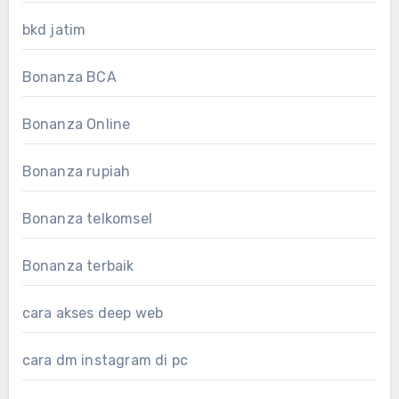
bkd jatim
Bonanza BCA
Bonanza Online
Bonanza rupiah
Bonanza telkomsel
Bonanza terbaik
cara akses deep web
cara dm instagram di pc