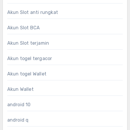
Akun Slot anti rungkat
Akun Slot BCA
Akun Slot terjamin
Akun togel tergacor
Akun togel Wallet
Akun Wallet
android 10
android q