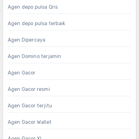
Agen depo pulsa Qris
Agen depo pulsa terbaik
Agen Dipercaya
Agen Domino terjamin
Agen Gacor
Agen Gacor resmi
Agen Gacor terjitu
Agen Gacor Wallet
Agen Gacor XL