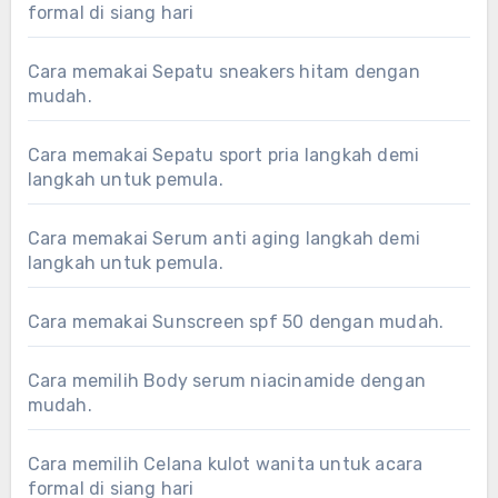
formal di siang hari
Cara memakai Sepatu sneakers hitam dengan
mudah.
Cara memakai Sepatu sport pria langkah demi
langkah untuk pemula.
Cara memakai Serum anti aging langkah demi
langkah untuk pemula.
Cara memakai Sunscreen spf 50 dengan mudah.
Cara memilih Body serum niacinamide dengan
mudah.
Cara memilih Celana kulot wanita untuk acara
formal di siang hari