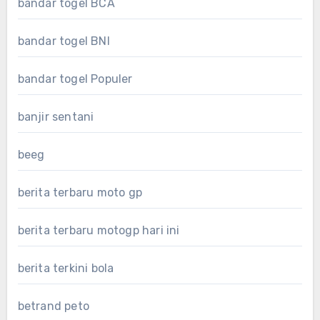
bandar togel BCA
bandar togel BNI
bandar togel Populer
banjir sentani
beeg
berita terbaru moto gp
berita terbaru motogp hari ini
berita terkini bola
betrand peto