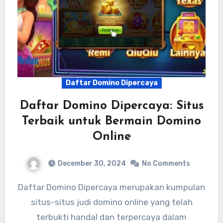
Daftar Domino Dipercaya
Daftar Domino Dipercaya: Situs
Terbaik untuk Bermain Domino
Online
December 30, 2024
No Comments
Daftar Domino Dipercaya merupakan kumpulan
situs-situs judi domino online yang telah
terbukti handal dan terpercaya dalam