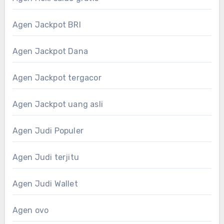
Agen Jackpot BRI
Agen Jackpot Dana
Agen Jackpot tergacor
Agen Jackpot uang asli
Agen Judi Populer
Agen Judi terjitu
Agen Judi Wallet
Agen ovo