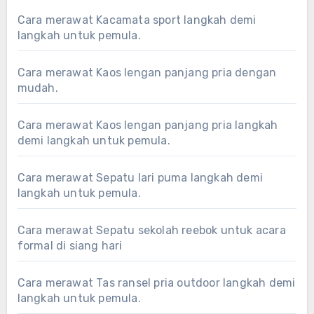
Cara merawat Kacamata sport langkah demi
langkah untuk pemula.
Cara merawat Kaos lengan panjang pria dengan
mudah.
Cara merawat Kaos lengan panjang pria langkah
demi langkah untuk pemula.
Cara merawat Sepatu lari puma langkah demi
langkah untuk pemula.
Cara merawat Sepatu sekolah reebok untuk acara
formal di siang hari
Cara merawat Tas ransel pria outdoor langkah demi
langkah untuk pemula.