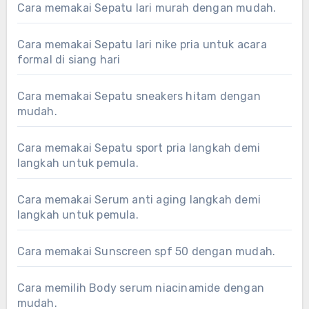
Cara memakai Sepatu lari murah dengan mudah.
Cara memakai Sepatu lari nike pria untuk acara
formal di siang hari
Cara memakai Sepatu sneakers hitam dengan
mudah.
Cara memakai Sepatu sport pria langkah demi
langkah untuk pemula.
Cara memakai Serum anti aging langkah demi
langkah untuk pemula.
Cara memakai Sunscreen spf 50 dengan mudah.
Cara memilih Body serum niacinamide dengan
mudah.