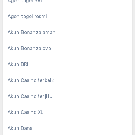
Agen togel BRI
Agen togel resmi
Akun Bonanza aman
Akun Bonanza ovo
Akun BRI
Akun Casino terbaik
Akun Casino terjitu
Akun Casino XL
Akun Dana