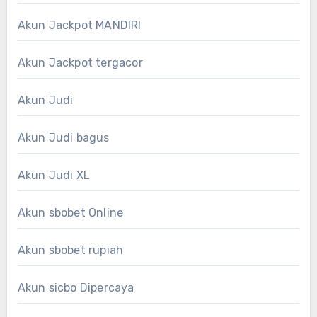
Akun Jackpot MANDIRI
Akun Jackpot tergacor
Akun Judi
Akun Judi bagus
Akun Judi XL
Akun sbobet Online
Akun sbobet rupiah
Akun sicbo Dipercaya