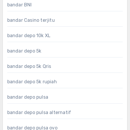
bandar BNI
bandar Casino terjitu
bandar depo 10k XL
bandar depo 5k
bandar depo 5k Qris
bandar depo 5k rupiah
bandar depo pulsa
bandar depo pulsa alternatif
bandar depo pulsa ovo