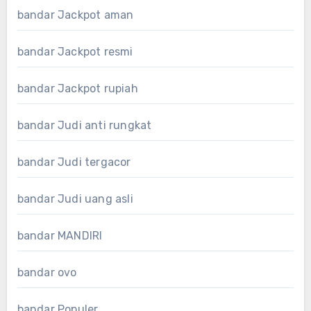
bandar Jackpot aman
bandar Jackpot resmi
bandar Jackpot rupiah
bandar Judi anti rungkat
bandar Judi tergacor
bandar Judi uang asli
bandar MANDIRI
bandar ovo
bandar Populer