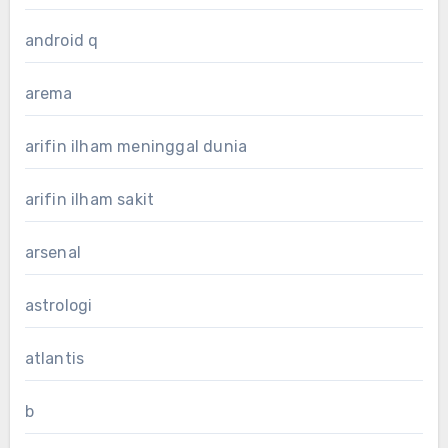
android q
arema
arifin ilham meninggal dunia
arifin ilham sakit
arsenal
astrologi
atlantis
b