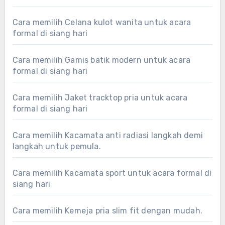
Cara memilih Celana kulot wanita untuk acara
formal di siang hari
Cara memilih Gamis batik modern untuk acara
formal di siang hari
Cara memilih Jaket tracktop pria untuk acara
formal di siang hari
Cara memilih Kacamata anti radiasi langkah demi
langkah untuk pemula.
Cara memilih Kacamata sport untuk acara formal di
siang hari
Cara memilih Kemeja pria slim fit dengan mudah.