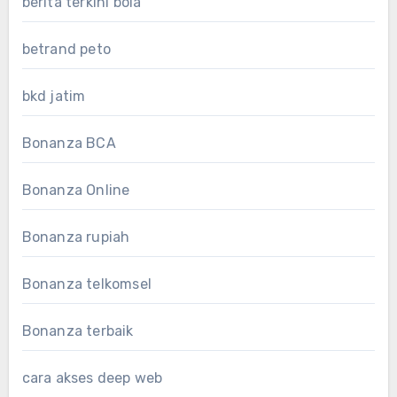
berita terkini bola
betrand peto
bkd jatim
Bonanza BCA
Bonanza Online
Bonanza rupiah
Bonanza telkomsel
Bonanza terbaik
cara akses deep web