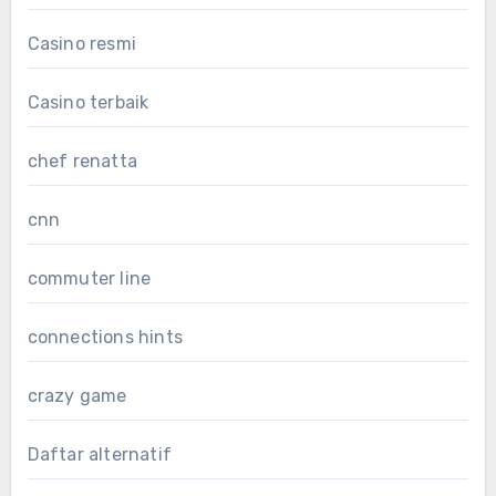
Casino resmi
Casino terbaik
chef renatta
cnn
commuter line
connections hints
crazy game
Daftar alternatif