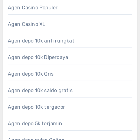
Agen Casino Populer
Agen Casino XL
Agen depo 10k anti rungkat
Agen depo 10k Dipercaya
Agen depo 10k Qris
Agen depo 10k saldo gratis
Agen depo 10k tergacor
Agen depo 5k terjamin