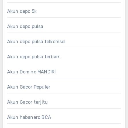
Akun depo 5k
Akun depo pulsa
Akun depo pulsa telkomsel
Akun depo pulsa terbaik
Akun Domino MANDIRI
Akun Gacor Populer
Akun Gacor terjitu
Akun habanero BCA