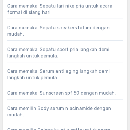
Cara memakai Sepatu lari nike pria untuk acara
formal di siang hari
Cara memakai Sepatu sneakers hitam dengan
mudah.
Cara memakai Sepatu sport pria langkah demi
langkah untuk pemula.
Cara memakai Serum anti aging langkah demi
langkah untuk pemula.
Cara memakai Sunscreen spf 50 dengan mudah.
Cara memilih Body serum niacinamide dengan
mudah.