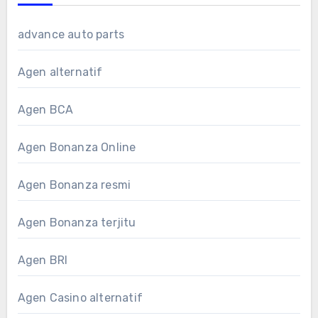
advance auto parts
Agen alternatif
Agen BCA
Agen Bonanza Online
Agen Bonanza resmi
Agen Bonanza terjitu
Agen BRI
Agen Casino alternatif