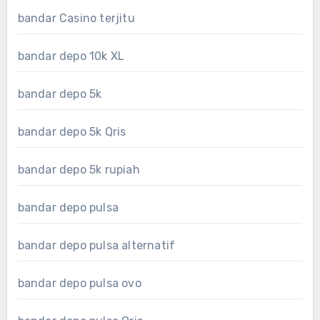
bandar Casino terjitu
bandar depo 10k XL
bandar depo 5k
bandar depo 5k Qris
bandar depo 5k rupiah
bandar depo pulsa
bandar depo pulsa alternatif
bandar depo pulsa ovo