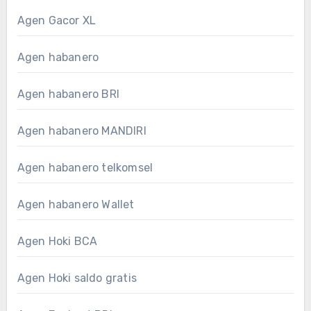
Agen Gacor XL
Agen habanero
Agen habanero BRI
Agen habanero MANDIRI
Agen habanero telkomsel
Agen habanero Wallet
Agen Hoki BCA
Agen Hoki saldo gratis