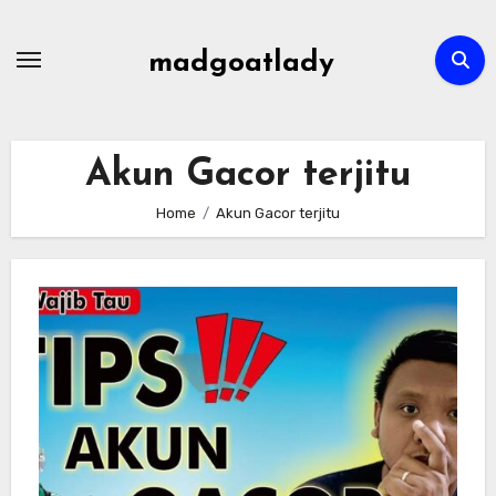
Skip
to
madgoatlady
content
Akun Gacor terjitu
Home
Akun Gacor terjitu