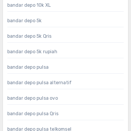
bandar depo 10k XL
bandar depo 5k
bandar depo 5k Qris
bandar depo 5k rupiah
bandar depo pulsa
bandar depo pulsa alternatif
bandar depo pulsa ovo
bandar depo pulsa Qris
bandar depo pulsa telkomsel