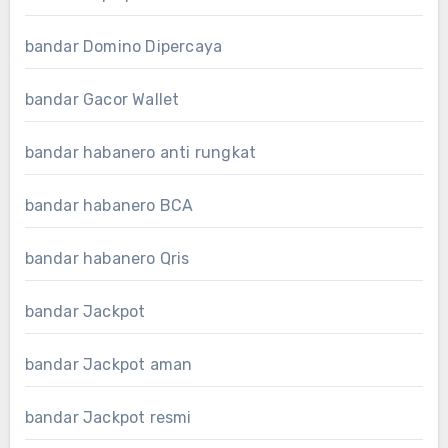
bandar Domino Dipercaya
bandar Gacor Wallet
bandar habanero anti rungkat
bandar habanero BCA
bandar habanero Qris
bandar Jackpot
bandar Jackpot aman
bandar Jackpot resmi