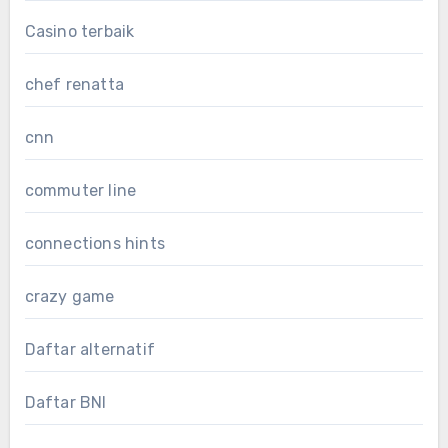
Casino terbaik
chef renatta
cnn
commuter line
connections hints
crazy game
Daftar alternatif
Daftar BNI