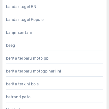
bandar togel BNI
bandar togel Populer
banjir sentani
beeg
berita terbaru moto gp
berita terbaru motogp hari ini
berita terkini bola
betrand peto