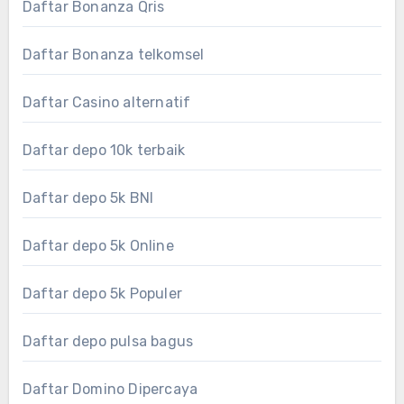
Daftar Bonanza Qris
Daftar Bonanza telkomsel
Daftar Casino alternatif
Daftar depo 10k terbaik
Daftar depo 5k BNI
Daftar depo 5k Online
Daftar depo 5k Populer
Daftar depo pulsa bagus
Daftar Domino Dipercaya