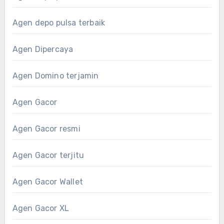
Agen depo pulsa terbaik
Agen Dipercaya
Agen Domino terjamin
Agen Gacor
Agen Gacor resmi
Agen Gacor terjitu
Agen Gacor Wallet
Agen Gacor XL