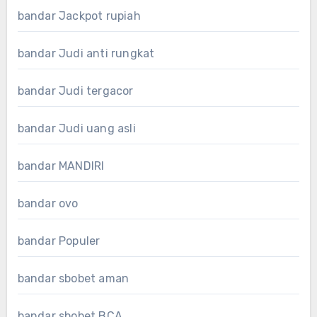
bandar Jackpot rupiah
bandar Judi anti rungkat
bandar Judi tergacor
bandar Judi uang asli
bandar MANDIRI
bandar ovo
bandar Populer
bandar sbobet aman
bandar sbobet BCA