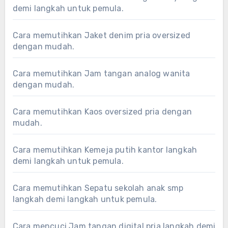
demi langkah untuk pemula.
Cara memutihkan Jaket denim pria oversized
dengan mudah.
Cara memutihkan Jam tangan analog wanita
dengan mudah.
Cara memutihkan Kaos oversized pria dengan
mudah.
Cara memutihkan Kemeja putih kantor langkah
demi langkah untuk pemula.
Cara memutihkan Sepatu sekolah anak smp
langkah demi langkah untuk pemula.
Cara mencuci Jam tangan digital pria langkah demi