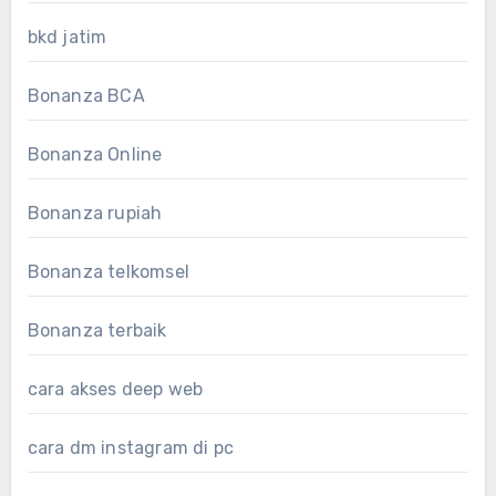
bkd jatim
Bonanza BCA
Bonanza Online
Bonanza rupiah
Bonanza telkomsel
Bonanza terbaik
cara akses deep web
cara dm instagram di pc