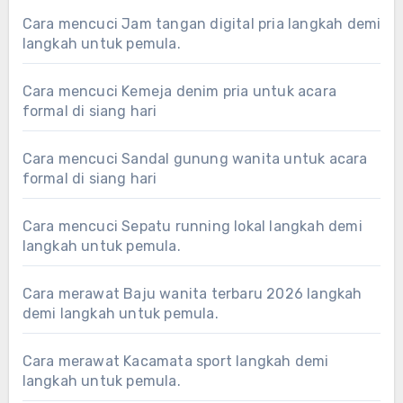
Cara mencuci Jam tangan digital pria langkah demi
langkah untuk pemula.
Cara mencuci Kemeja denim pria untuk acara
formal di siang hari
Cara mencuci Sandal gunung wanita untuk acara
formal di siang hari
Cara mencuci Sepatu running lokal langkah demi
langkah untuk pemula.
Cara merawat Baju wanita terbaru 2026 langkah
demi langkah untuk pemula.
Cara merawat Kacamata sport langkah demi
langkah untuk pemula.