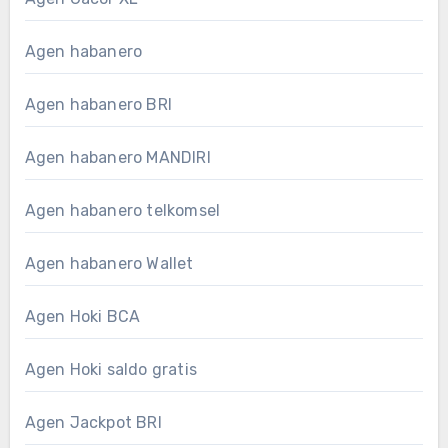
Agen habanero
Agen habanero BRI
Agen habanero MANDIRI
Agen habanero telkomsel
Agen habanero Wallet
Agen Hoki BCA
Agen Hoki saldo gratis
Agen Jackpot BRI