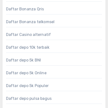
Daftar Bonanza Qris
Daftar Bonanza telkomsel
Daftar Casino alternatif
Daftar depo 10k terbaik
Daftar depo 5k BNI
Daftar depo 5k Online
Daftar depo 5k Populer
Daftar depo pulsa bagus