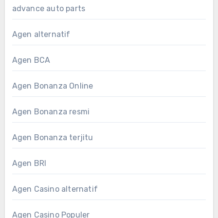
advance auto parts
Agen alternatif
Agen BCA
Agen Bonanza Online
Agen Bonanza resmi
Agen Bonanza terjitu
Agen BRI
Agen Casino alternatif
Agen Casino Populer