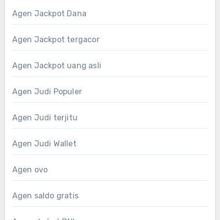
Agen Jackpot Dana
Agen Jackpot tergacor
Agen Jackpot uang asli
Agen Judi Populer
Agen Judi terjitu
Agen Judi Wallet
Agen ovo
Agen saldo gratis