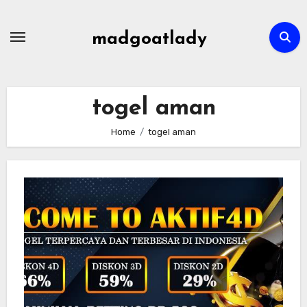
Skip
to
madgoatlady
content
togel aman
Home
togel aman