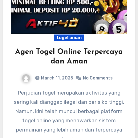
togel aman
Agen Togel Online Terpercaya
dan Aman
March 11, 2025
No Comments
Perjudian togel merupakan aktivitas yang
sering kali dianggap ilegal dan berisiko tinggi.
Namun, kini telah muncul berbagai platform
togel online yang menawarkan sistem
permainan yang lebih aman dan terpercaya