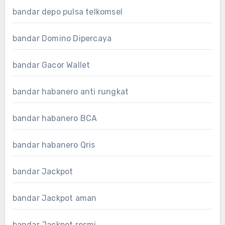
bandar depo pulsa telkomsel
bandar Domino Dipercaya
bandar Gacor Wallet
bandar habanero anti rungkat
bandar habanero BCA
bandar habanero Qris
bandar Jackpot
bandar Jackpot aman
bandar Jackpot resmi