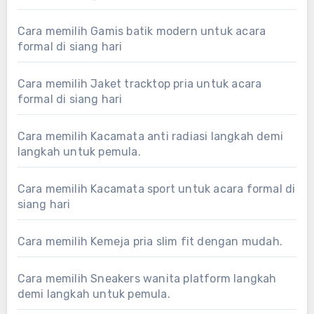
Cara memilih Gamis batik modern untuk acara
formal di siang hari
Cara memilih Jaket tracktop pria untuk acara
formal di siang hari
Cara memilih Kacamata anti radiasi langkah demi
langkah untuk pemula.
Cara memilih Kacamata sport untuk acara formal di
siang hari
Cara memilih Kemeja pria slim fit dengan mudah.
Cara memilih Sneakers wanita platform langkah
demi langkah untuk pemula.