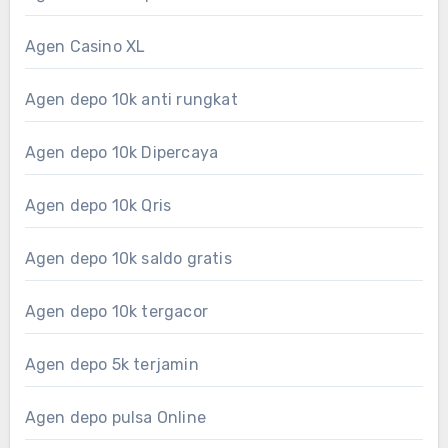
Agen Casino XL
Agen depo 10k anti rungkat
Agen depo 10k Dipercaya
Agen depo 10k Qris
Agen depo 10k saldo gratis
Agen depo 10k tergacor
Agen depo 5k terjamin
Agen depo pulsa Online