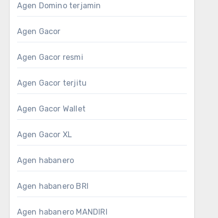
Agen Domino terjamin
Agen Gacor
Agen Gacor resmi
Agen Gacor terjitu
Agen Gacor Wallet
Agen Gacor XL
Agen habanero
Agen habanero BRI
Agen habanero MANDIRI