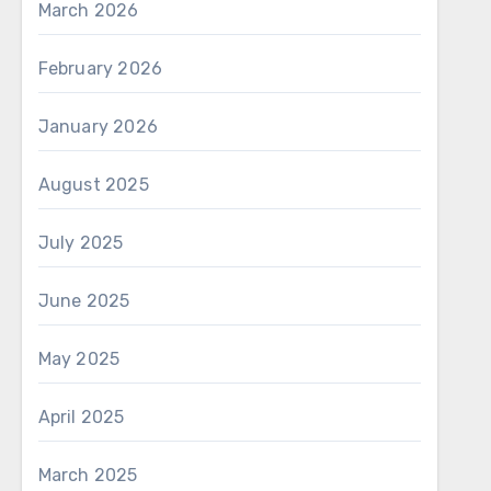
March 2026
February 2026
January 2026
August 2025
July 2025
June 2025
May 2025
April 2025
March 2025