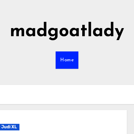
madgoatlady
Home
 Judi XL