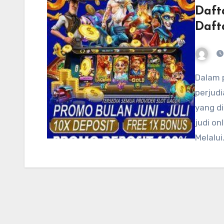
Daft
Daft
Dalam perkembangan teknologi yang semakin pesat,
perjudi
yang di
judi on
Melalui