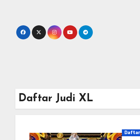
Skip
to
content
Daftar Judi XL
Daftar