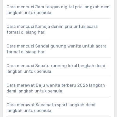
Cara mencuci Jam tangan digital pria langkah demi
langkah untuk pemula.
Cara mencuci Kemeja denim pria untuk acara
formal di siang hari
Cara mencuci Sandal gunung wanita untuk acara
formal di siang hari
Cara mencuci Sepatu running lokal langkah demi
langkah untuk pemula.
Cara merawat Baju wanita terbaru 2026 langkah
demi langkah untuk pemula.
Cara merawat Kacamata sport langkah demi
langkah untuk pemula.