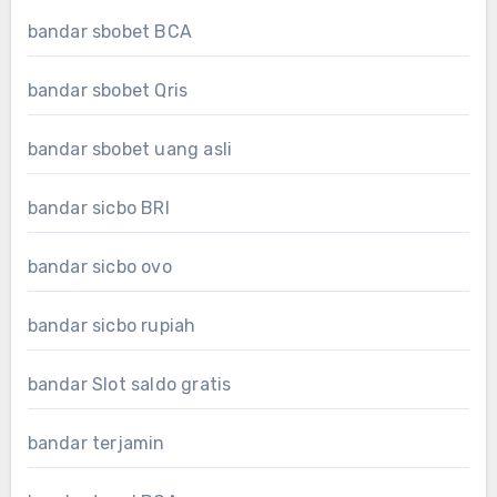
bandar sbobet BCA
bandar sbobet Qris
bandar sbobet uang asli
bandar sicbo BRI
bandar sicbo ovo
bandar sicbo rupiah
bandar Slot saldo gratis
bandar terjamin