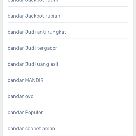
bandar Jackpot rupiah
bandar Judi anti rungkat
bandar Judi tergacor
bandar Judi uang asli
bandar MANDIRI
bandar ovo
bandar Populer
bandar sbobet aman