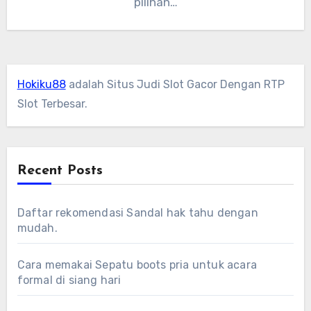
pilihan…
Hokiku88
adalah Situs Judi Slot Gacor Dengan RTP
Slot Terbesar.
Recent Posts
Daftar rekomendasi Sandal hak tahu dengan
mudah.
Cara memakai Sepatu boots pria untuk acara
formal di siang hari