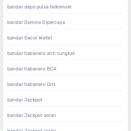
bandar depo pulsa telkomsel
bandar Domino Dipercaya
bandar Gacor Wallet
bandar habanero anti rungkat
bandar habanero BCA
bandar habanero Qris
bandar Jackpot
bandar Jackpot aman
bandar Jackpot resmi