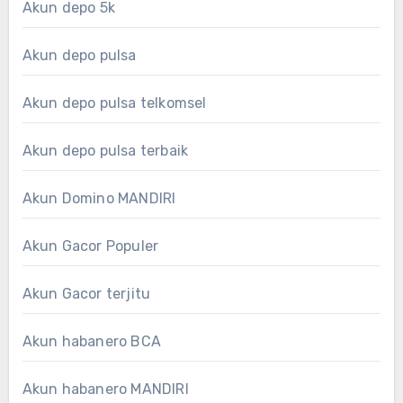
Akun depo 5k
Akun depo pulsa
Akun depo pulsa telkomsel
Akun depo pulsa terbaik
Akun Domino MANDIRI
Akun Gacor Populer
Akun Gacor terjitu
Akun habanero BCA
Akun habanero MANDIRI