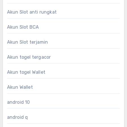
Akun Slot anti rungkat
Akun Slot BCA
Akun Slot terjamin
Akun togel tergacor
Akun togel Wallet
Akun Wallet
android 10
android q