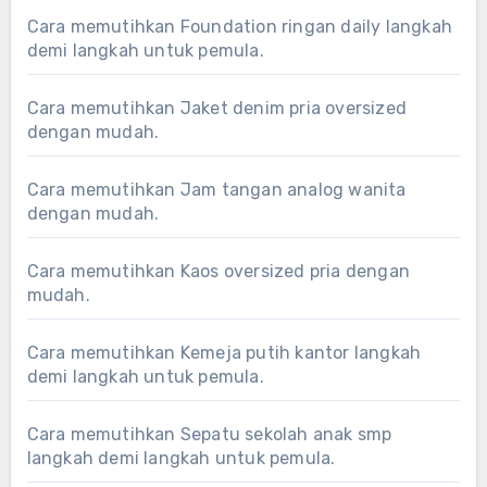
Cara memutihkan Foundation ringan daily langkah
demi langkah untuk pemula.
Cara memutihkan Jaket denim pria oversized
dengan mudah.
Cara memutihkan Jam tangan analog wanita
dengan mudah.
Cara memutihkan Kaos oversized pria dengan
mudah.
Cara memutihkan Kemeja putih kantor langkah
demi langkah untuk pemula.
Cara memutihkan Sepatu sekolah anak smp
langkah demi langkah untuk pemula.