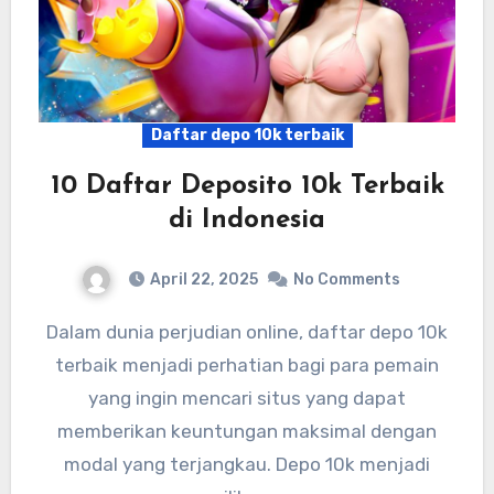
Daftar depo 10k terbaik
10 Daftar Deposito 10k Terbaik
di Indonesia
April 22, 2025
No Comments
Dalam dunia perjudian online, daftar depo 10k
terbaik menjadi perhatian bagi para pemain
yang ingin mencari situs yang dapat
memberikan keuntungan maksimal dengan
modal yang terjangkau. Depo 10k menjadi