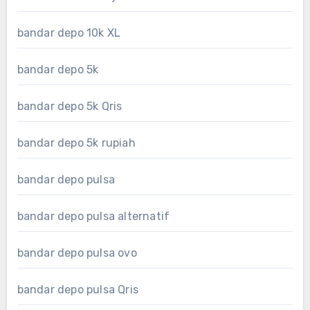
bandar depo 10k XL
bandar depo 5k
bandar depo 5k Qris
bandar depo 5k rupiah
bandar depo pulsa
bandar depo pulsa alternatif
bandar depo pulsa ovo
bandar depo pulsa Qris