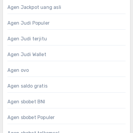
Agen Jackpot uang asli
Agen Judi Populer
Agen Judi terjitu
Agen Judi Wallet
Agen ovo
Agen saldo gratis
Agen sbobet BNI
Agen sbobet Populer