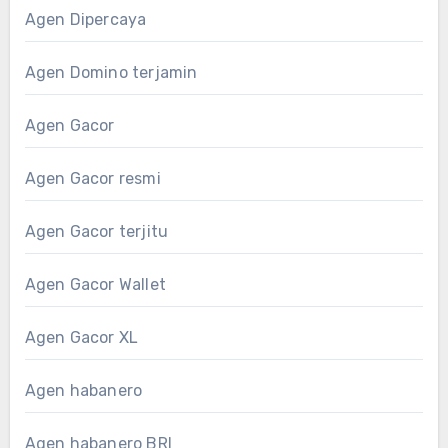
Agen Dipercaya
Agen Domino terjamin
Agen Gacor
Agen Gacor resmi
Agen Gacor terjitu
Agen Gacor Wallet
Agen Gacor XL
Agen habanero
Agen habanero BRI