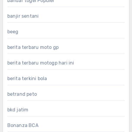
bandar togel Populer
banjir sentani
beeg
berita terbaru moto gp
berita terbaru motogp hari ini
berita terkini bola
betrand peto
bkd jatim
Bonanza BCA