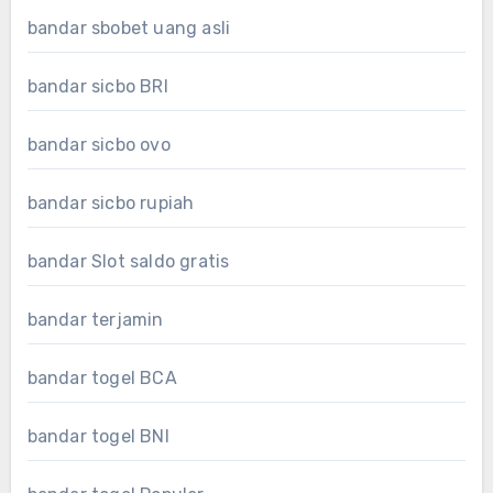
bandar sbobet uang asli
bandar sicbo BRI
bandar sicbo ovo
bandar sicbo rupiah
bandar Slot saldo gratis
bandar terjamin
bandar togel BCA
bandar togel BNI