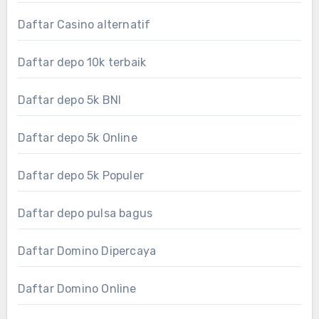
Daftar Casino alternatif
Daftar depo 10k terbaik
Daftar depo 5k BNI
Daftar depo 5k Online
Daftar depo 5k Populer
Daftar depo pulsa bagus
Daftar Domino Dipercaya
Daftar Domino Online