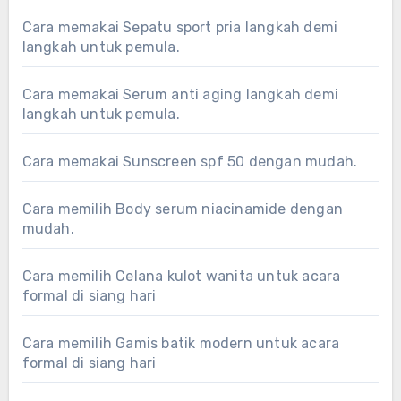
Cara memakai Sepatu sport pria langkah demi
langkah untuk pemula.
Cara memakai Serum anti aging langkah demi
langkah untuk pemula.
Cara memakai Sunscreen spf 50 dengan mudah.
Cara memilih Body serum niacinamide dengan
mudah.
Cara memilih Celana kulot wanita untuk acara
formal di siang hari
Cara memilih Gamis batik modern untuk acara
formal di siang hari