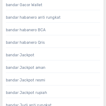
bandar Gacor Wallet
bandar habanero anti rungkat
bandar habanero BCA
bandar habanero Qris
bandar Jackpot
bandar Jackpot aman
bandar Jackpot resmi
bandar Jackpot rupiah
bandar Judi anti rungkat