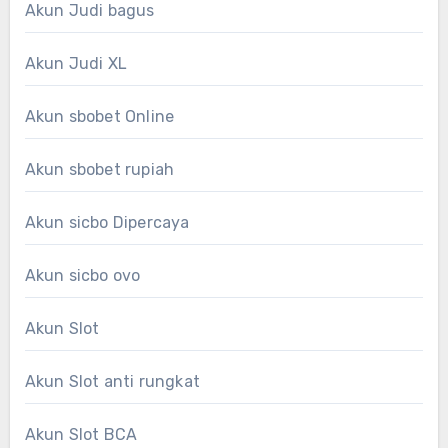
Akun Judi bagus
Akun Judi XL
Akun sbobet Online
Akun sbobet rupiah
Akun sicbo Dipercaya
Akun sicbo ovo
Akun Slot
Akun Slot anti rungkat
Akun Slot BCA