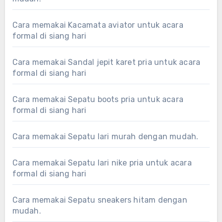
Cara memakai Kacamata aviator untuk acara
formal di siang hari
Cara memakai Sandal jepit karet pria untuk acara
formal di siang hari
Cara memakai Sepatu boots pria untuk acara
formal di siang hari
Cara memakai Sepatu lari murah dengan mudah.
Cara memakai Sepatu lari nike pria untuk acara
formal di siang hari
Cara memakai Sepatu sneakers hitam dengan
mudah.