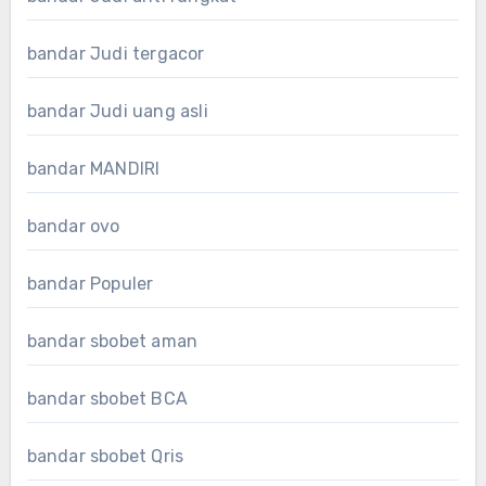
bandar Judi tergacor
bandar Judi uang asli
bandar MANDIRI
bandar ovo
bandar Populer
bandar sbobet aman
bandar sbobet BCA
bandar sbobet Qris