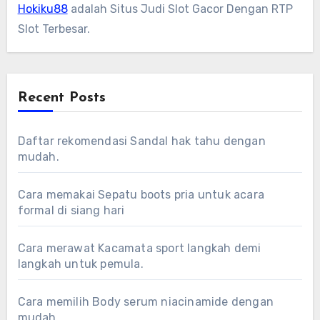
Hokiku88
adalah Situs Judi Slot Gacor Dengan RTP
Slot Terbesar.
Recent Posts
Daftar rekomendasi Sandal hak tahu dengan
mudah.
Cara memakai Sepatu boots pria untuk acara
formal di siang hari
Cara merawat Kacamata sport langkah demi
langkah untuk pemula.
Cara memilih Body serum niacinamide dengan
mudah.