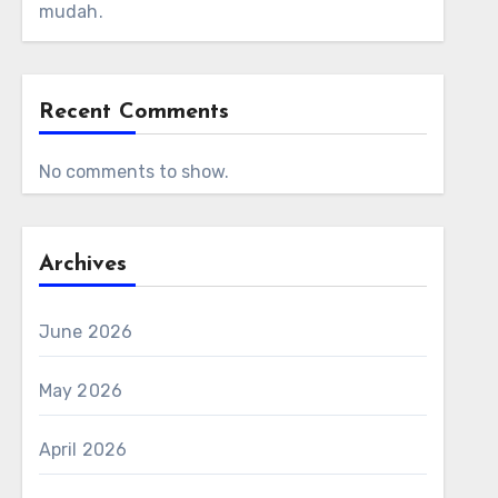
mudah.
Recent Comments
No comments to show.
Archives
June 2026
May 2026
April 2026