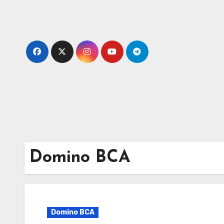
Skip
to
content
Domino BCA
Domino BCA