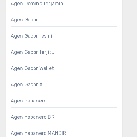
Agen Domino terjamin
Agen Gacor
Agen Gacor resmi
Agen Gacor terjitu
Agen Gacor Wallet
Agen Gacor XL
Agen habanero
Agen habanero BRI
Agen habanero MANDIRI