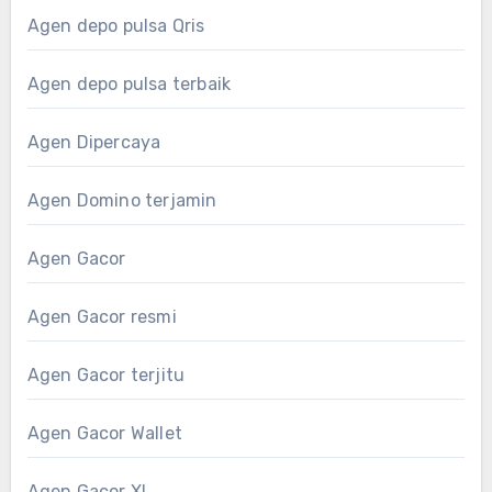
Agen depo pulsa Qris
Agen depo pulsa terbaik
Agen Dipercaya
Agen Domino terjamin
Agen Gacor
Agen Gacor resmi
Agen Gacor terjitu
Agen Gacor Wallet
Agen Gacor XL