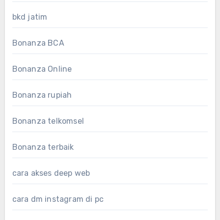
bkd jatim
Bonanza BCA
Bonanza Online
Bonanza rupiah
Bonanza telkomsel
Bonanza terbaik
cara akses deep web
cara dm instagram di pc