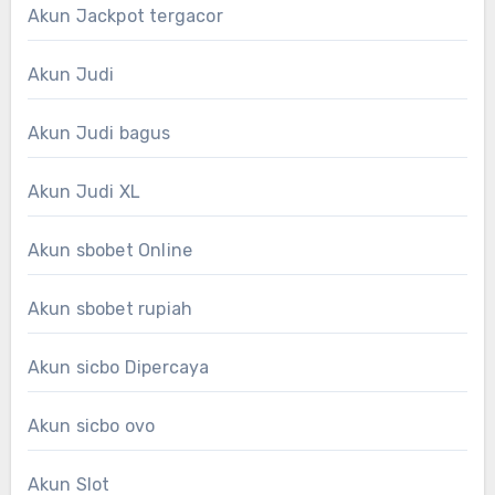
Akun Jackpot tergacor
Akun Judi
Akun Judi bagus
Akun Judi XL
Akun sbobet Online
Akun sbobet rupiah
Akun sicbo Dipercaya
Akun sicbo ovo
Akun Slot