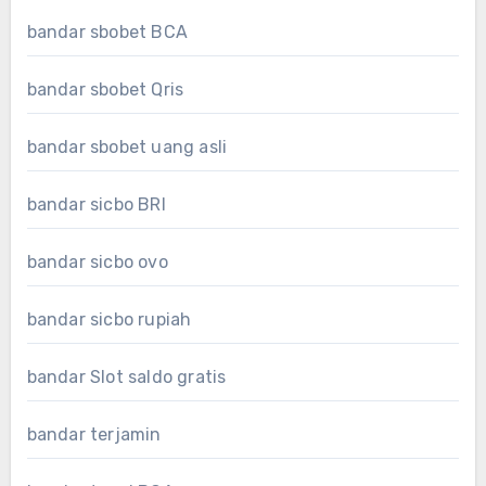
bandar sbobet BCA
bandar sbobet Qris
bandar sbobet uang asli
bandar sicbo BRI
bandar sicbo ovo
bandar sicbo rupiah
bandar Slot saldo gratis
bandar terjamin