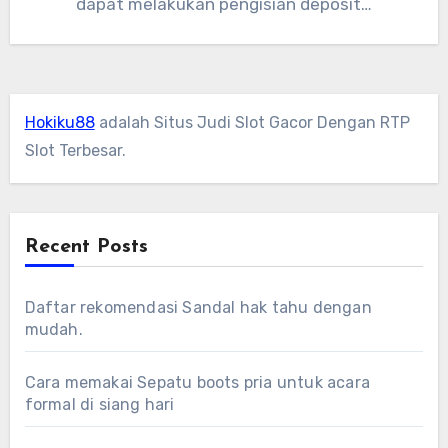
dapat melakukan pengisian deposit…
Hokiku88
adalah Situs Judi Slot Gacor Dengan RTP
Slot Terbesar.
Recent Posts
Daftar rekomendasi Sandal hak tahu dengan
mudah.
Cara memakai Sepatu boots pria untuk acara
formal di siang hari