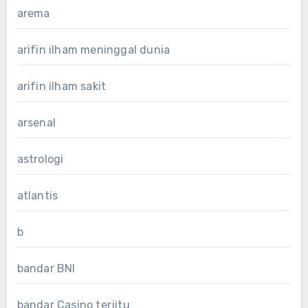
arema
arifin ilham meninggal dunia
arifin ilham sakit
arsenal
astrologi
atlantis
b
bandar BNI
bandar Casino terjitu