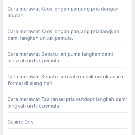
Cara merawat Kaos lengan panjang pria dengan
mudah.
Cara merawat Kaos lengan panjang pria langkah
demi langkah untuk pemula.
Cara merawat Sepatu lari puma langkah demi
langkah untuk pemula.
Cara merawat Sepatu sekolah reebok untuk acara
formal di siang hari
Cara merawat Tas ransel pria outdoor langkah demi
langkah untuk pemula.
Casino Qris