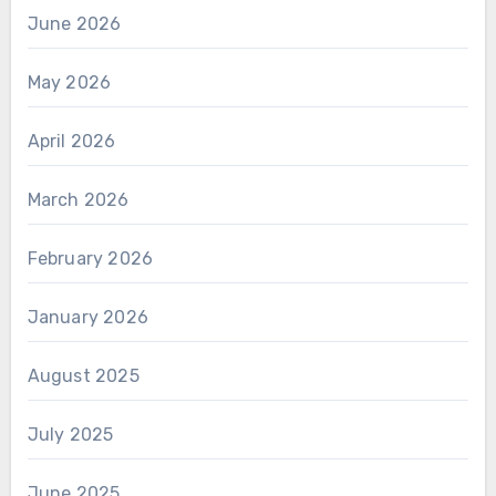
June 2026
May 2026
April 2026
March 2026
February 2026
January 2026
August 2025
July 2025
June 2025