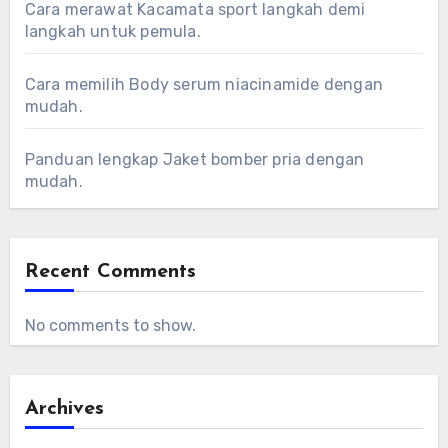
Cara merawat Kacamata sport langkah demi
langkah untuk pemula.
Cara memilih Body serum niacinamide dengan
mudah.
Panduan lengkap Jaket bomber pria dengan
mudah.
Recent Comments
No comments to show.
Archives