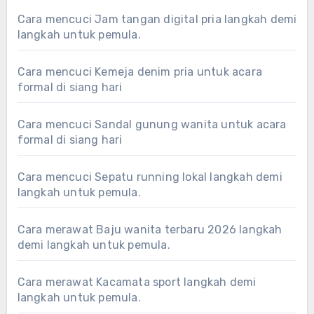
Cara mencuci Jam tangan digital pria langkah demi
langkah untuk pemula.
Cara mencuci Kemeja denim pria untuk acara
formal di siang hari
Cara mencuci Sandal gunung wanita untuk acara
formal di siang hari
Cara mencuci Sepatu running lokal langkah demi
langkah untuk pemula.
Cara merawat Baju wanita terbaru 2026 langkah
demi langkah untuk pemula.
Cara merawat Kacamata sport langkah demi
langkah untuk pemula.