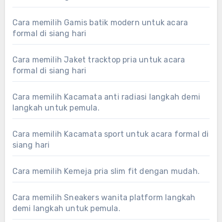
Cara memilih Gamis batik modern untuk acara
formal di siang hari
Cara memilih Jaket tracktop pria untuk acara
formal di siang hari
Cara memilih Kacamata anti radiasi langkah demi
langkah untuk pemula.
Cara memilih Kacamata sport untuk acara formal di
siang hari
Cara memilih Kemeja pria slim fit dengan mudah.
Cara memilih Sneakers wanita platform langkah
demi langkah untuk pemula.