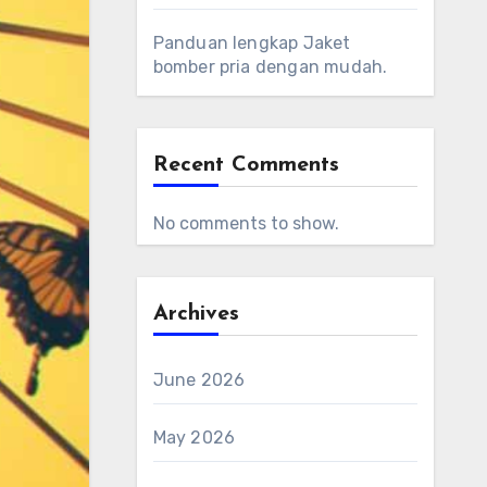
Panduan lengkap Jaket
bomber pria dengan mudah.
Recent Comments
No comments to show.
Archives
June 2026
May 2026