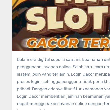
Dalam era digital seperti saat ini, keamanan data menjadi hal yang sangat penting terutama dalam
penggunaan layanan online. Salah satu cara
sistem login yang terjamin. Login Gacor mer
proses login, sehingga pengguna tidak perlu k
pribadi. Dengan adanya fitur-fitur keamanan yan
Login Gacor memberikan jaminan keamanan yan
dapat menggunakan layanan online dengan t