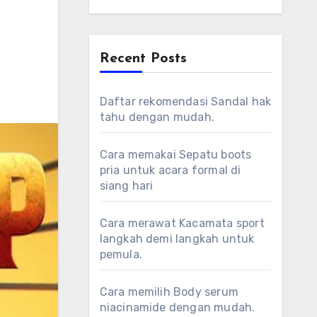
Recent Posts
Daftar rekomendasi Sandal hak
tahu dengan mudah.
Cara memakai Sepatu boots
pria untuk acara formal di
siang hari
Cara merawat Kacamata sport
langkah demi langkah untuk
pemula.
Cara memilih Body serum
niacinamide dengan mudah.