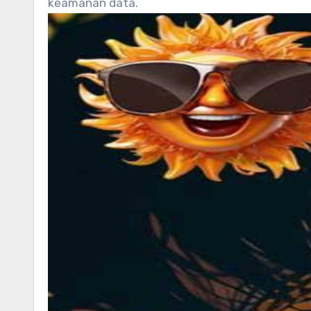
keamanan data.