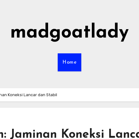
madgoatlady
Home
nan Koneksi Lancar dan Stabil
n: Jaminan Koneksi Lanc