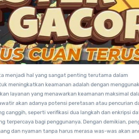
 untuk meningkatkan keamanan adalah dengan mengguna
upakan layanan yang menawarkan keamanan maksimal da
hawatir akan adanya potensi peretasan atau pencurian d
g canggih, seperti verifikasi dua langkah dan enkripsi da
g terpercaya bagi penggunanya. Dengan demikian, pe
enang dan nyaman tanpa harus merasa was-was akan a