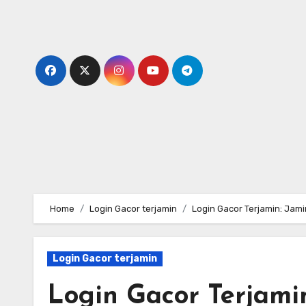
Skip
to
content
Home
Login Gacor terjamin
Login Gacor Terjamin: Jami
Login Gacor terjamin
Login Gacor Terjami