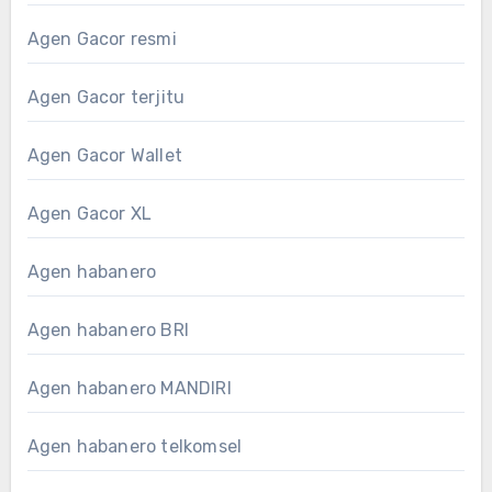
Agen Gacor resmi
Agen Gacor terjitu
Agen Gacor Wallet
Agen Gacor XL
Agen habanero
Agen habanero BRI
Agen habanero MANDIRI
Agen habanero telkomsel