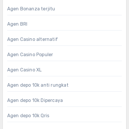
Agen Bonanza terjitu
Agen BRI
Agen Casino alternatif
Agen Casino Populer
Agen Casino XL
Agen depo 10k anti rungkat
Agen depo 10k Dipercaya
Agen depo 10k Qris