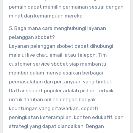
pemain dapat memilih permainan sesuai dengan
minat dan kemampuan mereka.
5. Bagaimana cara menghubungi layanan
pelanggan sbobet?
Layanan pelanggan sbobet dapat dihubungi
melalui live chat, email, atau telepon. Tim
customer service sbobet siap membantu
member dalam menyelesaikan berbagai
permasalahan dan pertanyaan yang timbul.
Daftar sbobet populer adalah pilihan terbaik
untuk taruhan online dengan banyak
keuntungan yang ditawarkan, seperti
peningkatan keterampilan, konten edukatif, dan
strategi yang dapat diandalkan. Dengan