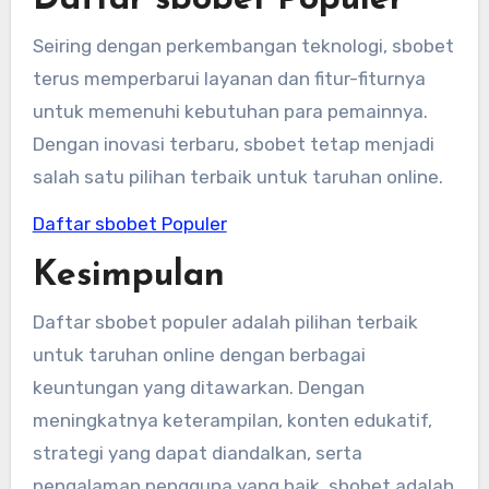
Daftar sbobet Populer
Seiring dengan perkembangan teknologi, sbobet
terus memperbarui layanan dan fitur-fiturnya
untuk memenuhi kebutuhan para pemainnya.
Dengan inovasi terbaru, sbobet tetap menjadi
salah satu pilihan terbaik untuk taruhan online.
Daftar sbobet Populer
Kesimpulan
Daftar sbobet populer adalah pilihan terbaik
untuk taruhan online dengan berbagai
keuntungan yang ditawarkan. Dengan
meningkatnya keterampilan, konten edukatif,
strategi yang dapat diandalkan, serta
pengalaman pengguna yang baik, sbobet adalah