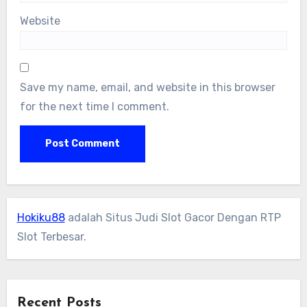
Website
Save my name, email, and website in this browser
for the next time I comment.
Hokiku88
adalah Situs Judi Slot Gacor Dengan RTP
Slot Terbesar.
Recent Posts