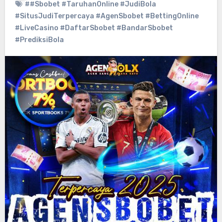
##Sbobet #TaruhanOnline #JudiBola
#SitusJudiTerpercaya #AgenSbobet #BettingOnline
#LiveCasino #DaftarSbobet #BandarSbobet
#PrediksiBola