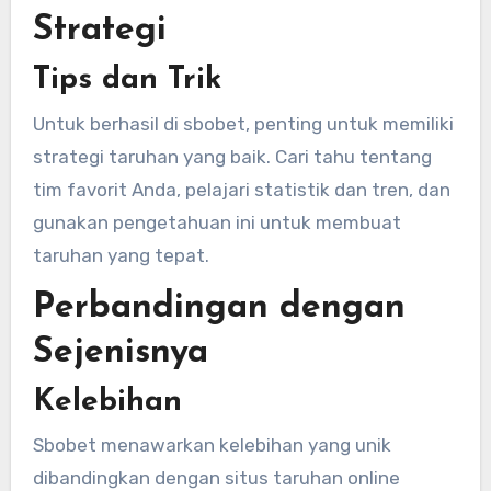
Strategi
Tips dan Trik
Untuk berhasil di sbobet, penting untuk memiliki
strategi taruhan yang baik. Cari tahu tentang
tim favorit Anda, pelajari statistik dan tren, dan
gunakan pengetahuan ini untuk membuat
taruhan yang tepat.
Perbandingan dengan
Sejenisnya
Kelebihan
Sbobet menawarkan kelebihan yang unik
dibandingkan dengan situs taruhan online