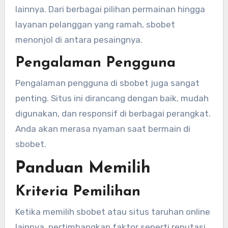
lainnya. Dari berbagai pilihan permainan hingga
layanan pelanggan yang ramah, sbobet
menonjol di antara pesaingnya.
Pengalaman Pengguna
Pengalaman pengguna di sbobet juga sangat
penting. Situs ini dirancang dengan baik, mudah
digunakan, dan responsif di berbagai perangkat.
Anda akan merasa nyaman saat bermain di
sbobet.
Panduan Memilih
Kriteria Pemilihan
Ketika memilih sbobet atau situs taruhan online
lainnya, pertimbangkan faktor seperti reputasi,