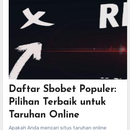
Daftar Sbobet Populer:
Pilihan Terbaik untuk
Taruhan Online
Apakah Anda mencari situs taruhan online