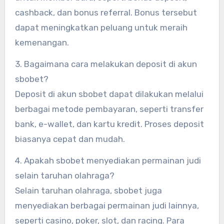
cashback, dan bonus referral. Bonus tersebut
dapat meningkatkan peluang untuk meraih
kemenangan.
3. Bagaimana cara melakukan deposit di akun
sbobet?
Deposit di akun sbobet dapat dilakukan melalui
berbagai metode pembayaran, seperti transfer
bank, e-wallet, dan kartu kredit. Proses deposit
biasanya cepat dan mudah.
4. Apakah sbobet menyediakan permainan judi
selain taruhan olahraga?
Selain taruhan olahraga, sbobet juga
menyediakan berbagai permainan judi lainnya,
seperti casino, poker, slot, dan racing. Para