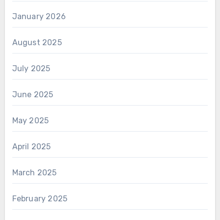
January 2026
August 2025
July 2025
June 2025
May 2025
April 2025
March 2025
February 2025