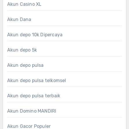
Akun Casino XL
Akun Dana
Akun depo 10k Dipercaya
Akun depo 5k
Akun depo pulsa
Akun depo pulsa telkomsel
Akun depo pulsa terbaik
Akun Domino MANDIRI
Akun Gacor Populer