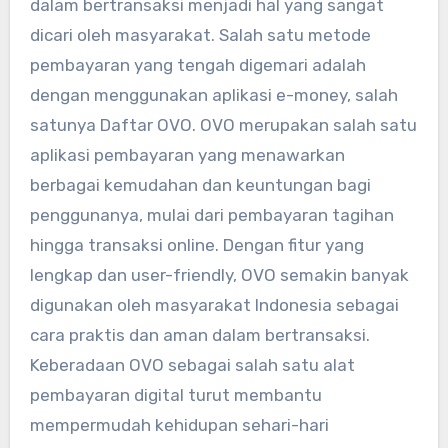
dalam bertransaksi menjadi hal yang sangat
dicari oleh masyarakat. Salah satu metode
pembayaran yang tengah digemari adalah
dengan menggunakan aplikasi e-money, salah
satunya Daftar OVO. OVO merupakan salah satu
aplikasi pembayaran yang menawarkan
berbagai kemudahan dan keuntungan bagi
penggunanya, mulai dari pembayaran tagihan
hingga transaksi online. Dengan fitur yang
lengkap dan user-friendly, OVO semakin banyak
digunakan oleh masyarakat Indonesia sebagai
cara praktis dan aman dalam bertransaksi.
Keberadaan OVO sebagai salah satu alat
pembayaran digital turut membantu
mempermudah kehidupan sehari-hari