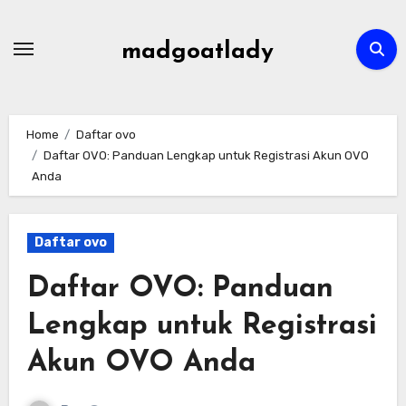
Skip
to
madgoatlady
content
Home
Daftar ovo
Daftar OVO: Panduan Lengkap untuk Registrasi Akun OVO
Anda
Daftar ovo
Daftar OVO: Panduan
Lengkap untuk Registrasi
Akun OVO Anda