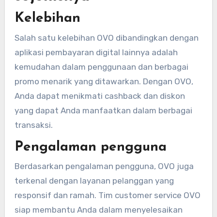
Kelebihan
Salah satu kelebihan OVO dibandingkan dengan
aplikasi pembayaran digital lainnya adalah
kemudahan dalam penggunaan dan berbagai
promo menarik yang ditawarkan. Dengan OVO,
Anda dapat menikmati cashback dan diskon
yang dapat Anda manfaatkan dalam berbagai
transaksi.
Pengalaman pengguna
Berdasarkan pengalaman pengguna, OVO juga
terkenal dengan layanan pelanggan yang
responsif dan ramah. Tim customer service OVO
siap membantu Anda dalam menyelesaikan