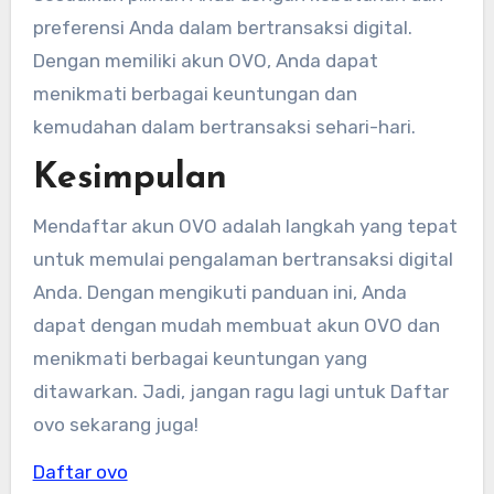
preferensi Anda dalam bertransaksi digital.
Dengan memiliki akun OVO, Anda dapat
menikmati berbagai keuntungan dan
kemudahan dalam bertransaksi sehari-hari.
Kesimpulan
Mendaftar akun OVO adalah langkah yang tepat
untuk memulai pengalaman bertransaksi digital
Anda. Dengan mengikuti panduan ini, Anda
dapat dengan mudah membuat akun OVO dan
menikmati berbagai keuntungan yang
ditawarkan. Jadi, jangan ragu lagi untuk Daftar
ovo sekarang juga!
Daftar ovo