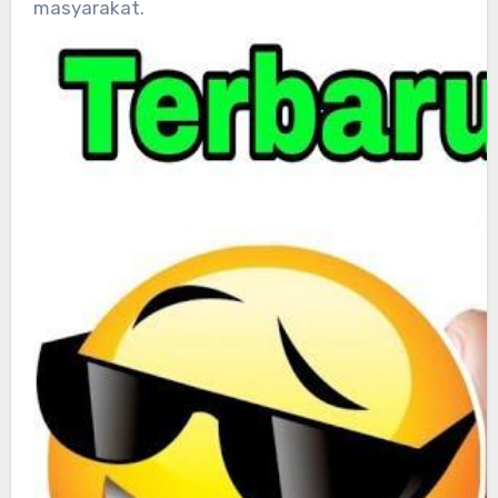
masyarakat.