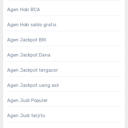
Agen Hoki BCA
Agen Hoki saldo gratis
Agen Jackpot BRI
Agen Jackpot Dana
Agen Jackpot tergacor
Agen Jackpot uang asli
Agen Judi Populer
Agen Judi terjitu