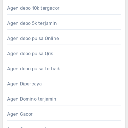
Agen depo 10k tergacor
Agen depo 5k terjamin
Agen depo pulsa Online
Agen depo pulsa Qris
Agen depo pulsa terbaik
Agen Dipercaya
Agen Domino terjamin
Agen Gacor