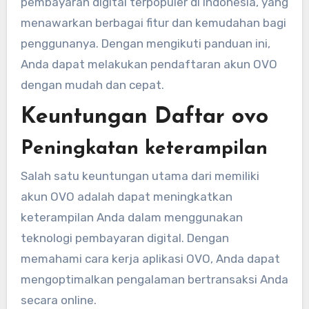
pembayaran digital terpopuler di Indonesia, yang
menawarkan berbagai fitur dan kemudahan bagi
penggunanya. Dengan mengikuti panduan ini,
Anda dapat melakukan pendaftaran akun OVO
dengan mudah dan cepat.
Keuntungan Daftar ovo
Peningkatan keterampilan
Salah satu keuntungan utama dari memiliki
akun OVO adalah dapat meningkatkan
keterampilan Anda dalam menggunakan
teknologi pembayaran digital. Dengan
memahami cara kerja aplikasi OVO, Anda dapat
mengoptimalkan pengalaman bertransaksi Anda
secara online.