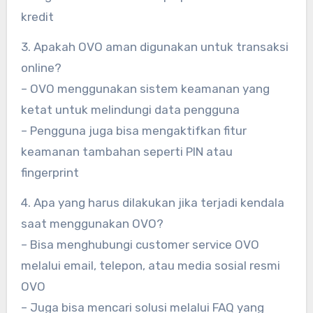
kredit
3. Apakah OVO aman digunakan untuk transaksi
online?
– OVO menggunakan sistem keamanan yang
ketat untuk melindungi data pengguna
– Pengguna juga bisa mengaktifkan fitur
keamanan tambahan seperti PIN atau
fingerprint
4. Apa yang harus dilakukan jika terjadi kendala
saat menggunakan OVO?
– Bisa menghubungi customer service OVO
melalui email, telepon, atau media sosial resmi
OVO
– Juga bisa mencari solusi melalui FAQ yang