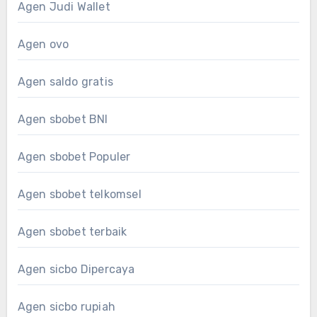
Agen Judi Wallet
Agen ovo
Agen saldo gratis
Agen sbobet BNI
Agen sbobet Populer
Agen sbobet telkomsel
Agen sbobet terbaik
Agen sicbo Dipercaya
Agen sicbo rupiah