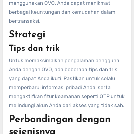
menggunakan OVO, Anda dapat menikmati
berbagai keuntungan dan kemudahan dalam
bertransaksi.
Strategi
Tips dan trik
Untuk memaksimalkan pengalaman pengguna
Anda dengan OVO, ada beberapa tips dan trik
yang dapat Anda ikuti. Pastikan untuk selalu
memperbarui informasi pribadi Anda, serta
mengaktifkan fitur keamanan seperti OTP untuk
melindungi akun Anda dari akses yang tidak sah.
Perbandingan dengan
sejenisnya