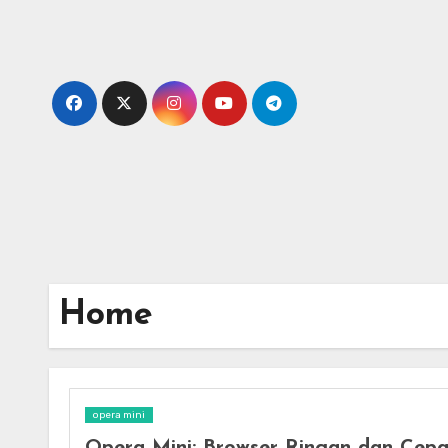
Skip
to
content
Home
opera mini