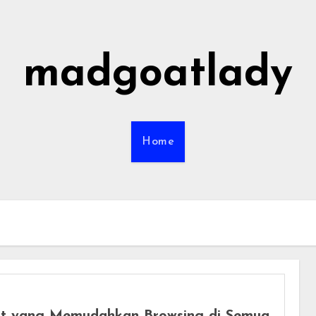
madgoatlady
Home