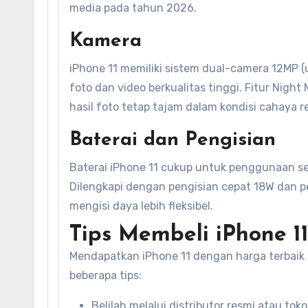
media pada tahun 2026.
Kamera
iPhone 11 memiliki sistem dual-camera 12MP 
foto dan video berkualitas tinggi. Fitur Nig
hasil foto tetap tajam dalam kondisi cahaya r
Baterai dan Pengisian
Baterai iPhone 11 cukup untuk penggunaan s
Dilengkapi dengan pengisian cepat 18W dan p
mengisi daya lebih fleksibel.
Tips Membeli iPhone 1
Mendapatkan iPhone 11 dengan harga terbaik 
beberapa tips:
Belilah melalui distributor resmi atau to