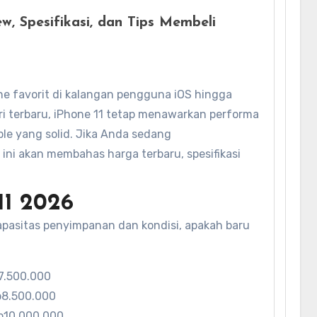
w, Spesifikasi, dan Tips Membeli
ne favorit di kalangan pengguna iOS hingga
i terbaru, iPhone 11 tetap menawarkan performa
ple yang solid. Jika Anda sedang
ini akan membahas harga terbaru, spesifikasi
11 2026
apasitas penyimpanan dan kondisi, apakah baru
p7.500.000
Rp8.500.000
Rp10.000.000