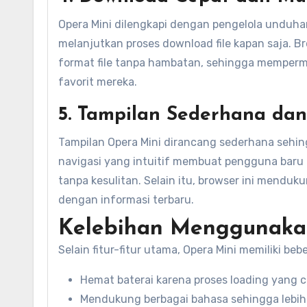
Opera Mini dilengkapi dengan pengelola unduha
melanjutkan proses download file kapan saja. B
format file tanpa hambatan, sehingga mempe
favorit mereka.
5. Tampilan Sederhana dan
Tampilan Opera Mini dirancang sederhana sehin
navigasi yang intuitif membuat pengguna baru 
tanpa kesulitan. Selain itu, browser ini menduk
dengan informasi terbaru.
Kelebihan Menggunaka
Selain fitur-fitur utama, Opera Mini memiliki be
Hemat baterai karena proses loading yang ce
Mendukung berbagai bahasa sehingga lebih f