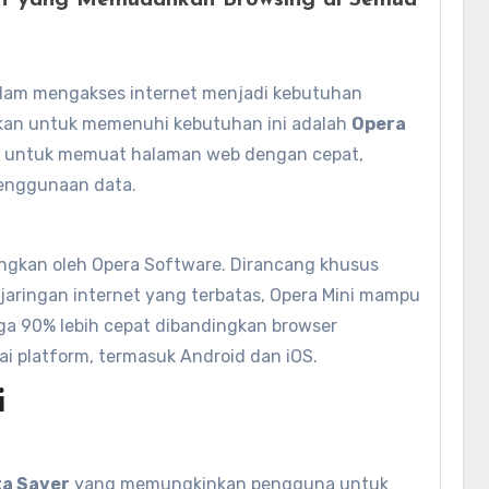
at yang Memudahkan Browsing di Semua
i dalam mengakses internet menjadi kebutuhan
akan untuk memenuhi kebutuhan ini adalah
Opera
ya untuk memuat halaman web dengan cepat,
penggunaan data.
angkan oleh Opera Software. Dirancang khusus
jaringan internet yang terbatas, Opera Mini mampu
a 90% lebih cepat dibandingkan browser
ai platform, termasuk Android dan iOS.
i
a Saver
yang memungkinkan pengguna untuk