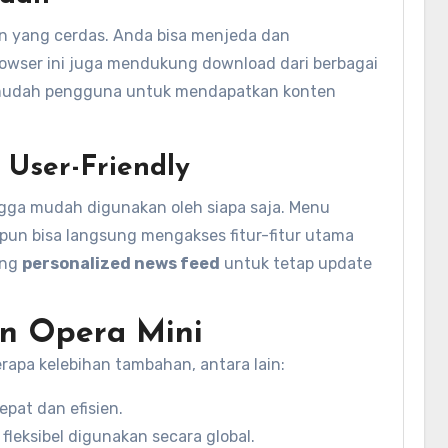
n yang cerdas. Anda bisa menjeda dan
rowser ini juga mendukung download dari berbagai
rmudah pengguna untuk mendapatkan konten
 User-Friendly
gga mudah digunakan oleh siapa saja. Menu
pun bisa langsung mengakses fitur-fitur utama
ung
personalized news feed
untuk tetap update
n Opera Mini
berapa kelebihan tambahan, antara lain:
pat dan efisien.
leksibel digunakan secara global.