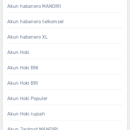
Akun habanero MANDIRI
Akun habanero telkomsel
Akun habanero XL
Akun Hoki
Akun Hoki BNI
Akun Hoki BRI
Akun Hoki Populer
Akun Hoki rupiah
Akun Jackpot MANDIRI