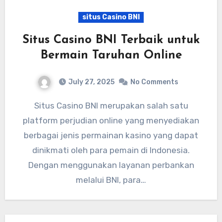
situs Casino BNI
Situs Casino BNI Terbaik untuk
Bermain Taruhan Online
July 27, 2025
No Comments
Situs Casino BNI merupakan salah satu
platform perjudian online yang menyediakan
berbagai jenis permainan kasino yang dapat
dinikmati oleh para pemain di Indonesia.
Dengan menggunakan layanan perbankan
melalui BNI, para…