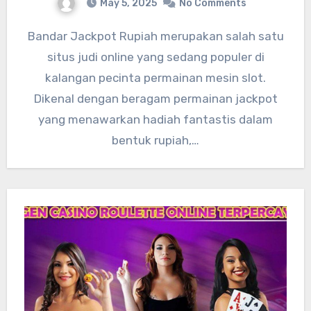
May 5, 2025
No Comments
Bandar Jackpot Rupiah merupakan salah satu
situs judi online yang sedang populer di
kalangan pecinta permainan mesin slot.
Dikenal dengan beragam permainan jackpot
yang menawarkan hadiah fantastis dalam
bentuk rupiah,…