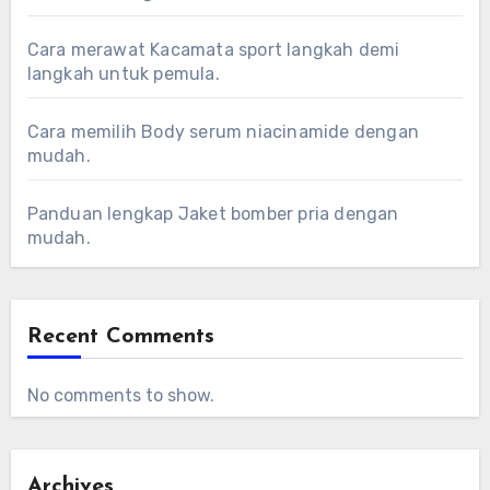
Cara merawat Kacamata sport langkah demi
langkah untuk pemula.
Cara memilih Body serum niacinamide dengan
mudah.
Panduan lengkap Jaket bomber pria dengan
mudah.
Recent Comments
No comments to show.
Archives