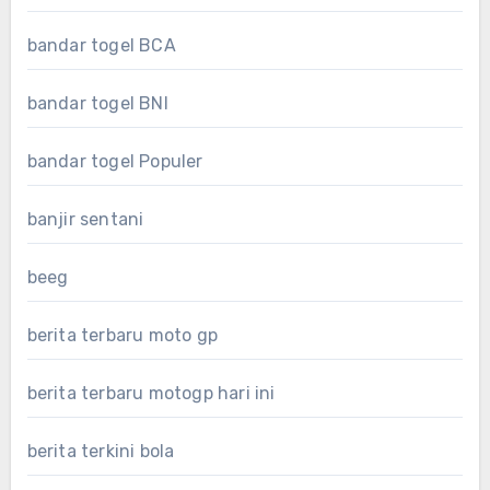
bandar togel BCA
bandar togel BNI
bandar togel Populer
banjir sentani
beeg
berita terbaru moto gp
berita terbaru motogp hari ini
berita terkini bola