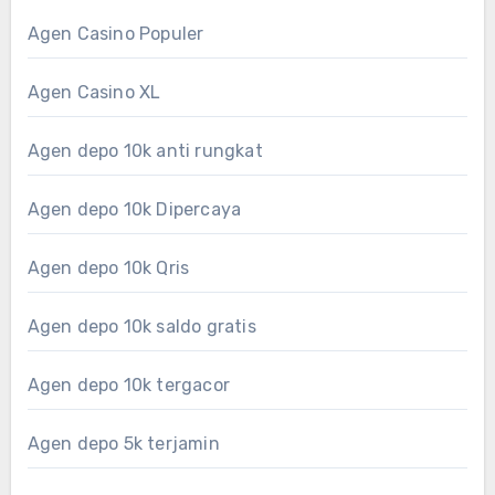
Agen Casino Populer
Agen Casino XL
Agen depo 10k anti rungkat
Agen depo 10k Dipercaya
Agen depo 10k Qris
Agen depo 10k saldo gratis
Agen depo 10k tergacor
Agen depo 5k terjamin