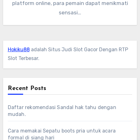
platform online, para pemain dapat menikmati
sensasi…
Hokiku88
adalah Situs Judi Slot Gacor Dengan RTP
Slot Terbesar.
Recent Posts
Daftar rekomendasi Sandal hak tahu dengan
mudah.
Cara memakai Sepatu boots pria untuk acara
formal di siang hari