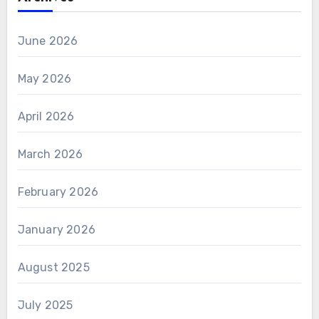
June 2026
May 2026
April 2026
March 2026
February 2026
January 2026
August 2025
July 2025