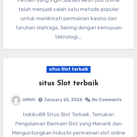
Pemain yang Ingin Sukses Akun judi online
telah menjadi salah satu metode populer
untuk menikmati permainan kasino dan
taruhan olahraga. Seiring dengan kemajuan
teknologi,…
situs Slot terbaik
situs Slot terbaik
admin
January 26, 2026
No Comments
hokiku88 Situs Slot Terbaik: Temukan
Pengalaman Bermain Slot yang Menarik dan
Menguntungkan Industri permainan slot online