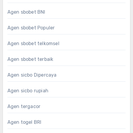
Agen sbobet BNI
Agen sbobet Populer
Agen sbobet telkomsel
Agen sbobet terbaik
Agen sicbo Dipercaya
Agen sicbo rupiah
Agen tergacor
Agen togel BRI