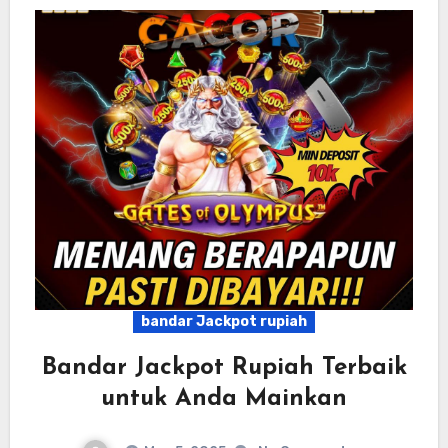
bandar Jackpot rupiah
Bandar Jackpot Rupiah Terbaik
untuk Anda Mainkan