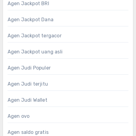
Agen Jackpot BRI
Agen Jackpot Dana
Agen Jackpot tergacor
Agen Jackpot uang asli
Agen Judi Populer
Agen Judi terjitu
Agen Judi Wallet
Agen ovo
Agen saldo gratis