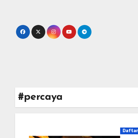
Skip
to
content
#percaya
Daftar