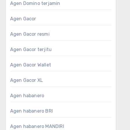
Agen Domino terjamin
Agen Gacor
Agen Gacor resmi
Agen Gacor terjitu
Agen Gacor Wallet
Agen Gacor XL
Agen habanero
Agen habanero BRI
Agen habanero MANDIRI