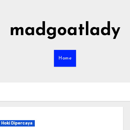
madgoatlady
Home
 Hoki Dipercaya