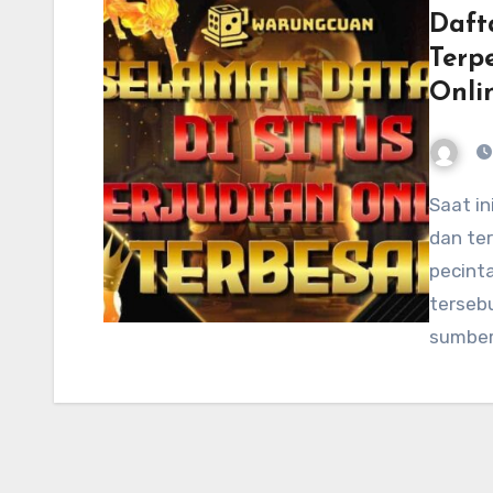
Daft
Terp
Onli
Saat ini, kebutuhan akan informasi hoki yang akurat
dan te
pecint
tersebu
sumber 