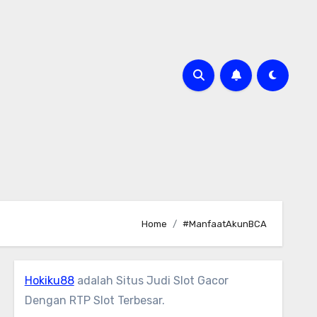
Home
#ManfaatAkunBCA
Hokiku88
adalah Situs Judi Slot Gacor
Dengan RTP Slot Terbesar.