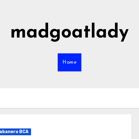
madgoatlady
Home
abanero BCA