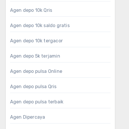
Agen depo 10k Qris
Agen depo 10k saldo gratis
Agen depo 10k tergacor
Agen depo 5k terjamin
Agen depo pulsa Online
Agen depo pulsa Qris
Agen depo pulsa terbaik
Agen Dipercaya