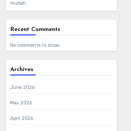
mudah.
Recent Comments
No comments to show.
Archives
June 2026
May 2026
April 2026