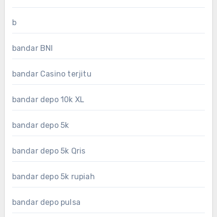
b
bandar BNI
bandar Casino terjitu
bandar depo 10k XL
bandar depo 5k
bandar depo 5k Qris
bandar depo 5k rupiah
bandar depo pulsa