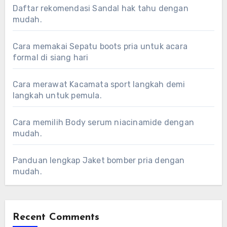
Daftar rekomendasi Sandal hak tahu dengan
mudah.
Cara memakai Sepatu boots pria untuk acara
formal di siang hari
Cara merawat Kacamata sport langkah demi
langkah untuk pemula.
Cara memilih Body serum niacinamide dengan
mudah.
Panduan lengkap Jaket bomber pria dengan
mudah.
Recent Comments