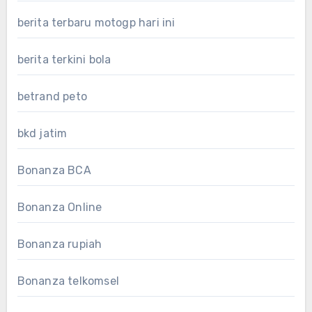
berita terbaru motogp hari ini
berita terkini bola
betrand peto
bkd jatim
Bonanza BCA
Bonanza Online
Bonanza rupiah
Bonanza telkomsel