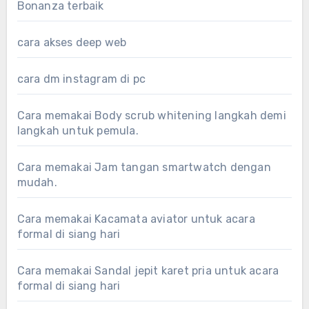
Bonanza terbaik
cara akses deep web
cara dm instagram di pc
Cara memakai Body scrub whitening langkah demi
langkah untuk pemula.
Cara memakai Jam tangan smartwatch dengan
mudah.
Cara memakai Kacamata aviator untuk acara
formal di siang hari
Cara memakai Sandal jepit karet pria untuk acara
formal di siang hari