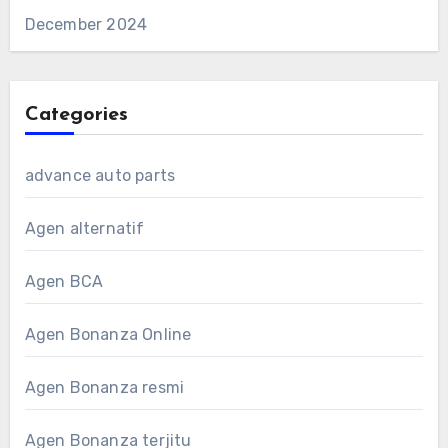
December 2024
Categories
advance auto parts
Agen alternatif
Agen BCA
Agen Bonanza Online
Agen Bonanza resmi
Agen Bonanza terjitu