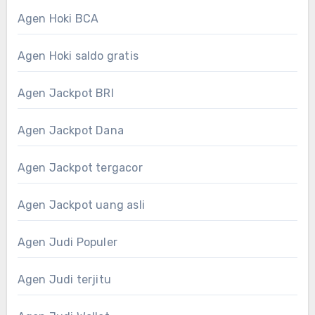
Agen Hoki BCA
Agen Hoki saldo gratis
Agen Jackpot BRI
Agen Jackpot Dana
Agen Jackpot tergacor
Agen Jackpot uang asli
Agen Judi Populer
Agen Judi terjitu