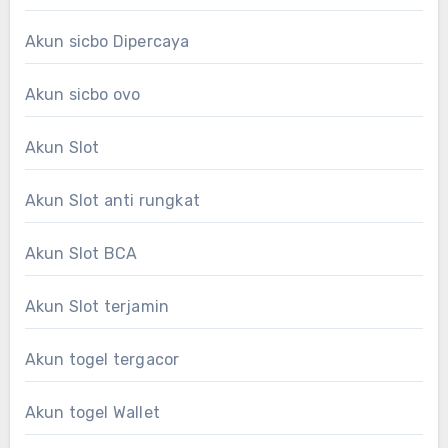
Akun sicbo Dipercaya
Akun sicbo ovo
Akun Slot
Akun Slot anti rungkat
Akun Slot BCA
Akun Slot terjamin
Akun togel tergacor
Akun togel Wallet