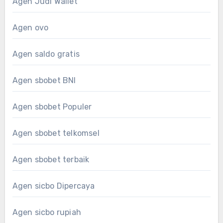
Agen Judi Wallet
Agen ovo
Agen saldo gratis
Agen sbobet BNI
Agen sbobet Populer
Agen sbobet telkomsel
Agen sbobet terbaik
Agen sicbo Dipercaya
Agen sicbo rupiah