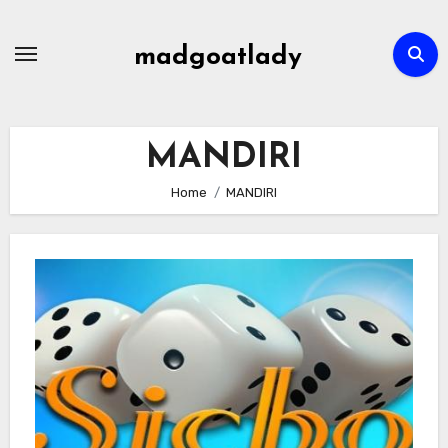
Skip
to
madgoatlady
content
MANDIRI
Home
MANDIRI