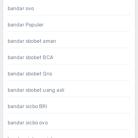
bandar ovo
bandar Populer
bandar sbobet aman
bandar sbobet BCA
bandar sbobet Qris
bandar sbobet uang asli
bandar sicbo BRI
bandar sicbo ovo