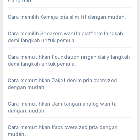
siang hari
Cara memilih Kemeja pria slim fit dengan mudah.
Cara memilih Sneakers wanita platform langkah
demi langkah untuk pemula.
Cara memutihkan Foundation ringan daily langkah
demi langkah untuk pemula.
Cara memutihkan Jaket denim pria oversized
dengan mudah.
Cara memutihkan Jam tangan analog wanita
dengan mudah.
Cara memutihkan Kaos oversized pria dengan
mudah.