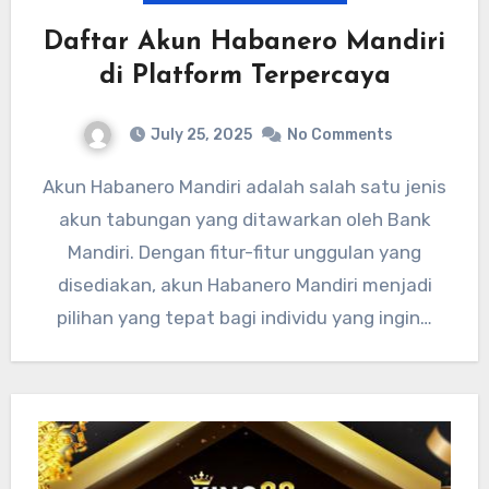
Daftar Akun Habanero Mandiri
di Platform Terpercaya
July 25, 2025
No Comments
Akun Habanero Mandiri adalah salah satu jenis
akun tabungan yang ditawarkan oleh Bank
Mandiri. Dengan fitur-fitur unggulan yang
disediakan, akun Habanero Mandiri menjadi
pilihan yang tepat bagi individu yang ingin…