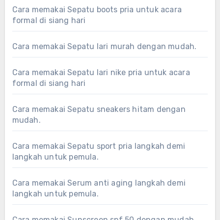
Cara memakai Sepatu boots pria untuk acara
formal di siang hari
Cara memakai Sepatu lari murah dengan mudah.
Cara memakai Sepatu lari nike pria untuk acara
formal di siang hari
Cara memakai Sepatu sneakers hitam dengan
mudah.
Cara memakai Sepatu sport pria langkah demi
langkah untuk pemula.
Cara memakai Serum anti aging langkah demi
langkah untuk pemula.
Cara memakai Sunscreen spf 50 dengan mudah.