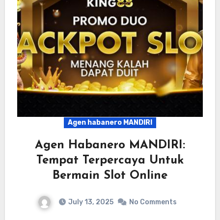
Agen habanero MANDIRI
Agen Habanero MANDIRI:
Tempat Terpercaya Untuk
Bermain Slot Online
July 13, 2025
No Comments