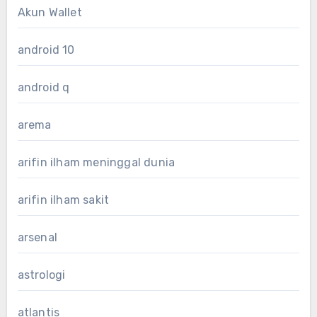
Akun Wallet
android 10
android q
arema
arifin ilham meninggal dunia
arifin ilham sakit
arsenal
astrologi
atlantis