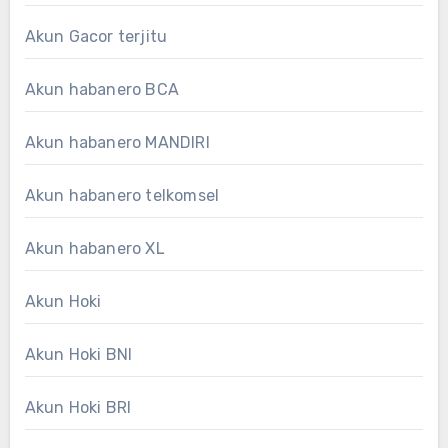
Akun Gacor terjitu
Akun habanero BCA
Akun habanero MANDIRI
Akun habanero telkomsel
Akun habanero XL
Akun Hoki
Akun Hoki BNI
Akun Hoki BRI