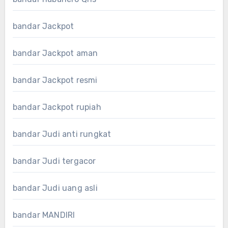
bandar Jackpot
bandar Jackpot aman
bandar Jackpot resmi
bandar Jackpot rupiah
bandar Judi anti rungkat
bandar Judi tergacor
bandar Judi uang asli
bandar MANDIRI