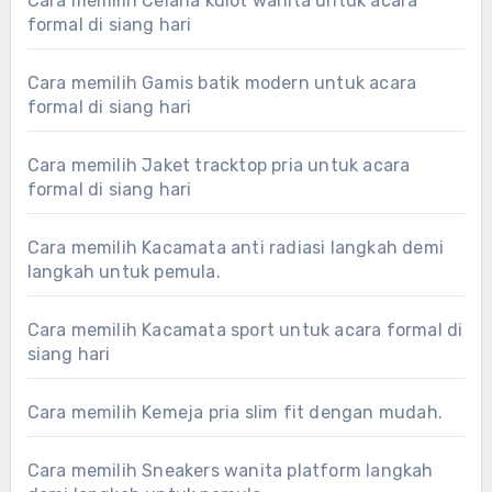
Cara memilih Celana kulot wanita untuk acara
formal di siang hari
Cara memilih Gamis batik modern untuk acara
formal di siang hari
Cara memilih Jaket tracktop pria untuk acara
formal di siang hari
Cara memilih Kacamata anti radiasi langkah demi
langkah untuk pemula.
Cara memilih Kacamata sport untuk acara formal di
siang hari
Cara memilih Kemeja pria slim fit dengan mudah.
Cara memilih Sneakers wanita platform langkah