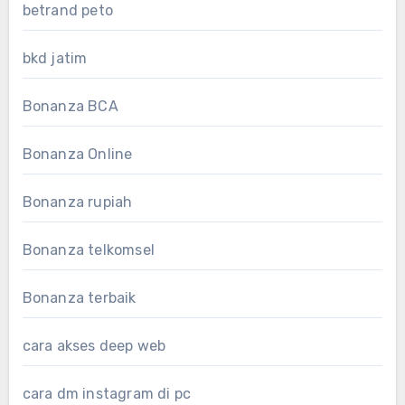
betrand peto
bkd jatim
Bonanza BCA
Bonanza Online
Bonanza rupiah
Bonanza telkomsel
Bonanza terbaik
cara akses deep web
cara dm instagram di pc