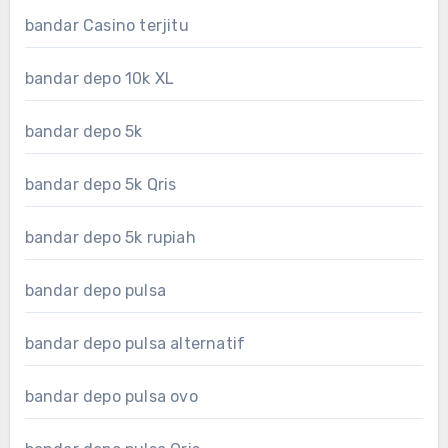
bandar Casino terjitu
bandar depo 10k XL
bandar depo 5k
bandar depo 5k Qris
bandar depo 5k rupiah
bandar depo pulsa
bandar depo pulsa alternatif
bandar depo pulsa ovo