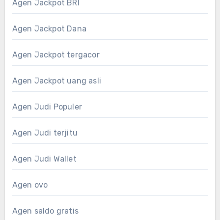
Agen Jackpot BRI
Agen Jackpot Dana
Agen Jackpot tergacor
Agen Jackpot uang asli
Agen Judi Populer
Agen Judi terjitu
Agen Judi Wallet
Agen ovo
Agen saldo gratis