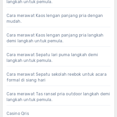
langkah untuk pemula.
Cara merawat Kaos lengan panjang pria dengan
mudah.
Cara merawat Kaos lengan panjang pria langkah
demi langkah untuk pemula.
Cara merawat Sepatu lari puma langkah demi
langkah untuk pemula.
Cara merawat Sepatu sekolah reebok untuk acara
formal di siang hari
Cara merawat Tas ransel pria outdoor langkah demi
langkah untuk pemula.
Casino Qris