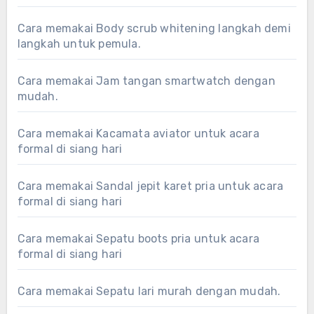
Cara memakai Body scrub whitening langkah demi
langkah untuk pemula.
Cara memakai Jam tangan smartwatch dengan
mudah.
Cara memakai Kacamata aviator untuk acara
formal di siang hari
Cara memakai Sandal jepit karet pria untuk acara
formal di siang hari
Cara memakai Sepatu boots pria untuk acara
formal di siang hari
Cara memakai Sepatu lari murah dengan mudah.