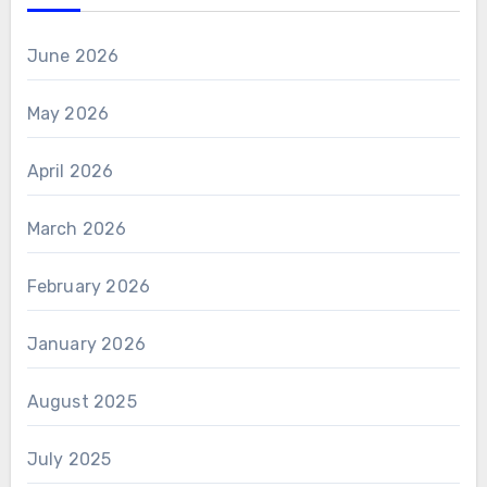
June 2026
May 2026
April 2026
March 2026
February 2026
January 2026
August 2025
July 2025