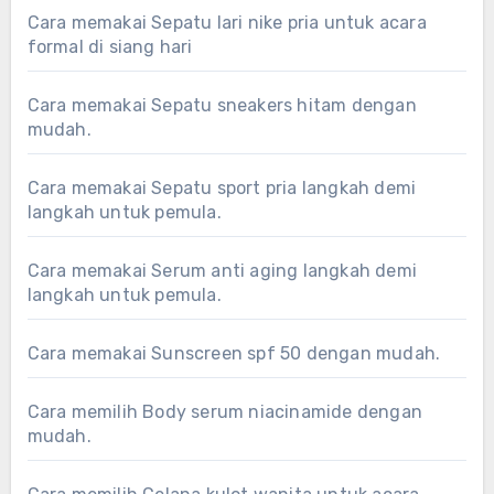
Cara memakai Sepatu lari nike pria untuk acara
formal di siang hari
Cara memakai Sepatu sneakers hitam dengan
mudah.
Cara memakai Sepatu sport pria langkah demi
langkah untuk pemula.
Cara memakai Serum anti aging langkah demi
langkah untuk pemula.
Cara memakai Sunscreen spf 50 dengan mudah.
Cara memilih Body serum niacinamide dengan
mudah.