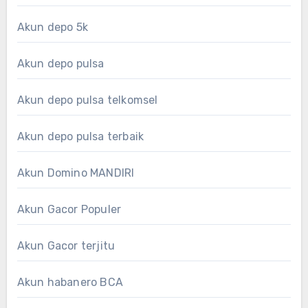
Akun depo 5k
Akun depo pulsa
Akun depo pulsa telkomsel
Akun depo pulsa terbaik
Akun Domino MANDIRI
Akun Gacor Populer
Akun Gacor terjitu
Akun habanero BCA