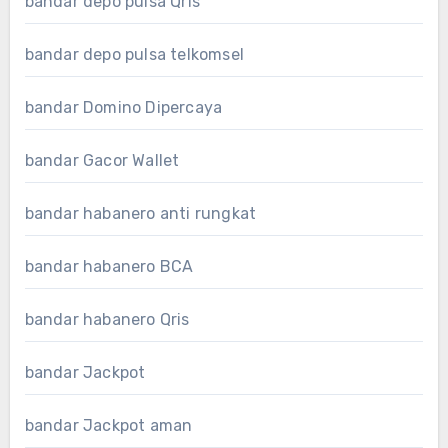
bandar depo pulsa Qris
bandar depo pulsa telkomsel
bandar Domino Dipercaya
bandar Gacor Wallet
bandar habanero anti rungkat
bandar habanero BCA
bandar habanero Qris
bandar Jackpot
bandar Jackpot aman