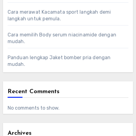
Cara merawat Kacamata sport langkah demi
langkah untuk pemula.
Cara memilih Body serum niacinamide dengan
mudah.
Panduan lengkap Jaket bomber pria dengan
mudah.
Recent Comments
No comments to show.
Archives