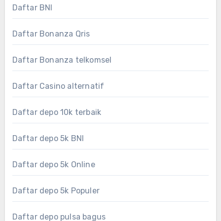
Daftar BNI
Daftar Bonanza Qris
Daftar Bonanza telkomsel
Daftar Casino alternatif
Daftar depo 10k terbaik
Daftar depo 5k BNI
Daftar depo 5k Online
Daftar depo 5k Populer
Daftar depo pulsa bagus