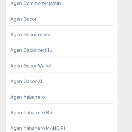
Agen Domino terjamin
Agen Gacor
Agen Gacor resmi
Agen Gacor terjitu
Agen Gacor Wallet
Agen Gacor XL
Agen habanero
Agen habanero BRI
Agen habanero MANDIRI