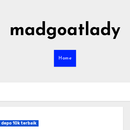
madgoatlady
Home
 depo 10k terbaik