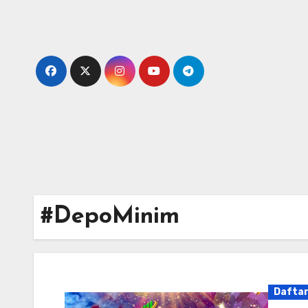
Skip
to
content
#DepoMinim
Daftar