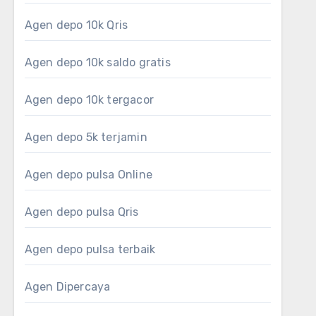
Agen depo 10k Qris
Agen depo 10k saldo gratis
Agen depo 10k tergacor
Agen depo 5k terjamin
Agen depo pulsa Online
Agen depo pulsa Qris
Agen depo pulsa terbaik
Agen Dipercaya