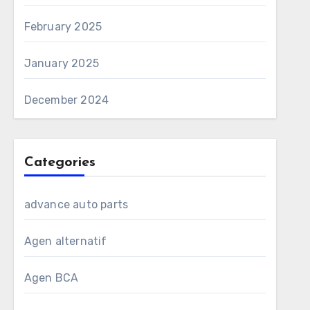
February 2025
January 2025
December 2024
Categories
advance auto parts
Agen alternatif
Agen BCA