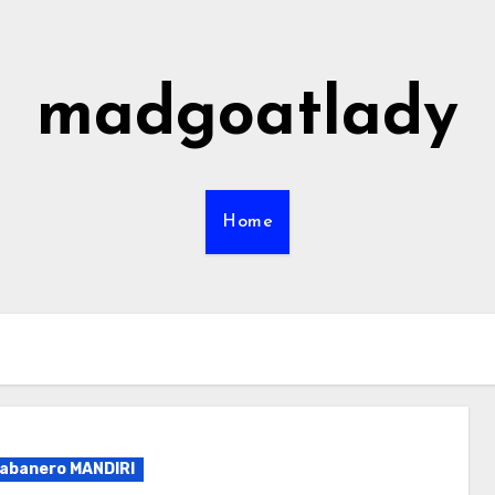
madgoatlady
Home
abanero MANDIRI