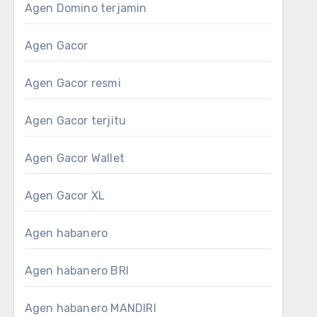
Agen Domino terjamin
Agen Gacor
Agen Gacor resmi
Agen Gacor terjitu
Agen Gacor Wallet
Agen Gacor XL
Agen habanero
Agen habanero BRI
Agen habanero MANDIRI