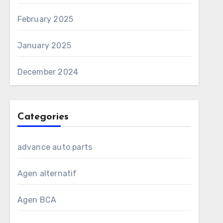
February 2025
January 2025
December 2024
Categories
advance auto parts
Agen alternatif
Agen BCA