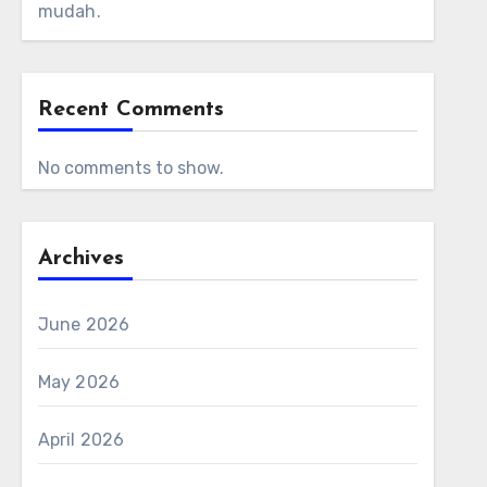
mudah.
Recent Comments
No comments to show.
Archives
June 2026
May 2026
April 2026