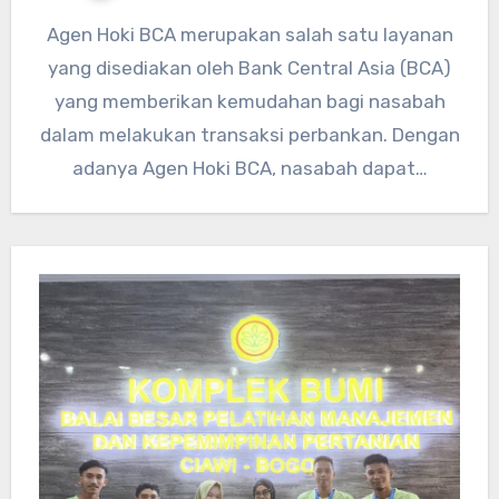
Agen Hoki BCA merupakan salah satu layanan
yang disediakan oleh Bank Central Asia (BCA)
yang memberikan kemudahan bagi nasabah
dalam melakukan transaksi perbankan. Dengan
adanya Agen Hoki BCA, nasabah dapat…