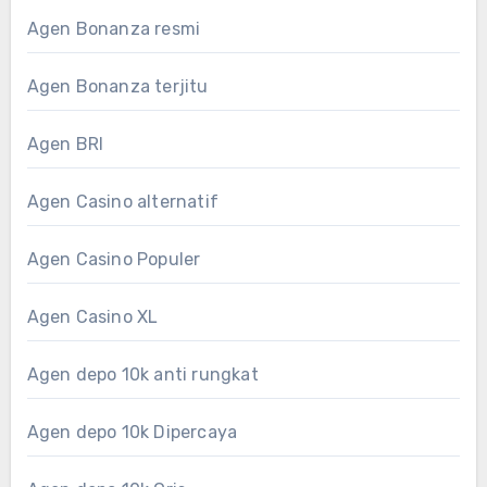
Agen Bonanza resmi
Agen Bonanza terjitu
Agen BRI
Agen Casino alternatif
Agen Casino Populer
Agen Casino XL
Agen depo 10k anti rungkat
Agen depo 10k Dipercaya