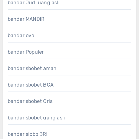
bandar Judi uang asli
bandar MANDIRI
bandar ovo
bandar Populer
bandar sbobet aman
bandar sbobet BCA
bandar sbobet Qris
bandar sbobet uang asli
bandar sicbo BRI