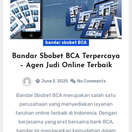
bandar sbobet BCA
Bandar Sbobet BCA Terpercaya
– Agen Judi Online Terbaik
June 3, 2025
No Comments
Bandar Sbobet BCA merupakan salah satu
perusahaan yang menyediakan layanan
taruhan online terbaik di Indonesia. Dengan
kerjasama yang erat bersama bank BCA,
bandar ini menawarkan kemudahan dalam