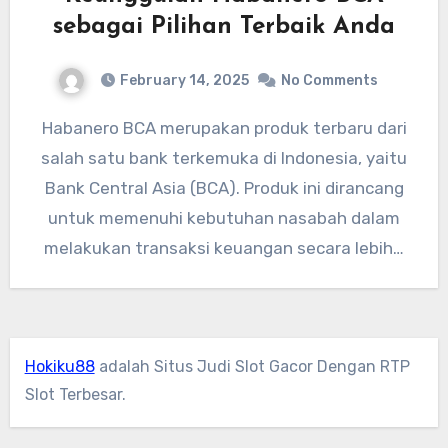
sebagai Pilihan Terbaik Anda
February 14, 2025
No Comments
Habanero BCA merupakan produk terbaru dari
salah satu bank terkemuka di Indonesia, yaitu
Bank Central Asia (BCA). Produk ini dirancang
untuk memenuhi kebutuhan nasabah dalam
melakukan transaksi keuangan secara lebih…
Hokiku88
adalah Situs Judi Slot Gacor Dengan RTP
Slot Terbesar.