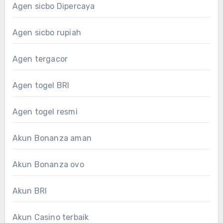
Agen sicbo Dipercaya
Agen sicbo rupiah
Agen tergacor
Agen togel BRI
Agen togel resmi
Akun Bonanza aman
Akun Bonanza ovo
Akun BRI
Akun Casino terbaik