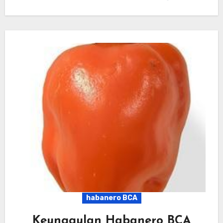
habanero BCA
Keunggulan Habanero BCA