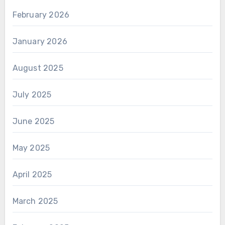
February 2026
January 2026
August 2025
July 2025
June 2025
May 2025
April 2025
March 2025