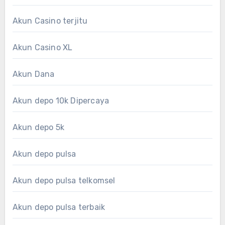
Akun Casino terjitu
Akun Casino XL
Akun Dana
Akun depo 10k Dipercaya
Akun depo 5k
Akun depo pulsa
Akun depo pulsa telkomsel
Akun depo pulsa terbaik