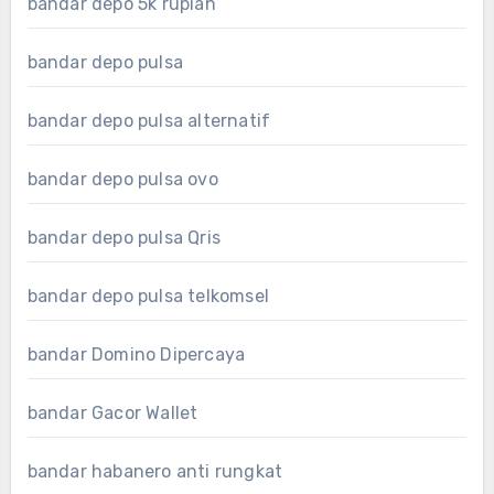
bandar depo 5k rupiah
bandar depo pulsa
bandar depo pulsa alternatif
bandar depo pulsa ovo
bandar depo pulsa Qris
bandar depo pulsa telkomsel
bandar Domino Dipercaya
bandar Gacor Wallet
bandar habanero anti rungkat