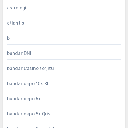
astrologi
atlantis
b
bandar BNI
bandar Casino terjitu
bandar depo 10k XL
bandar depo 5k
bandar depo 5k Qris