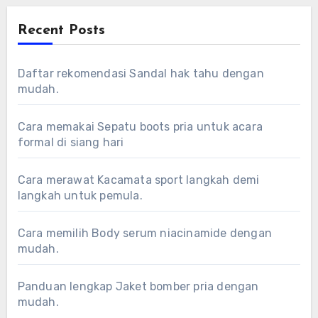
Recent Posts
Daftar rekomendasi Sandal hak tahu dengan
mudah.
Cara memakai Sepatu boots pria untuk acara
formal di siang hari
Cara merawat Kacamata sport langkah demi
langkah untuk pemula.
Cara memilih Body serum niacinamide dengan
mudah.
Panduan lengkap Jaket bomber pria dengan
mudah.