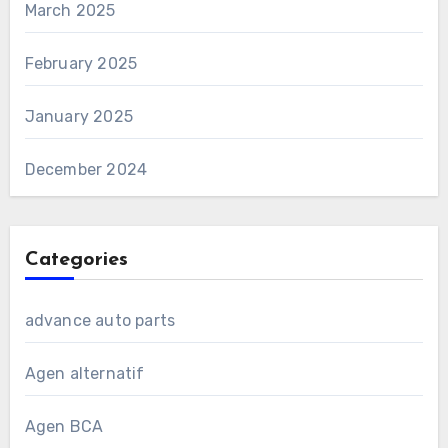
March 2025
February 2025
January 2025
December 2024
Categories
advance auto parts
Agen alternatif
Agen BCA