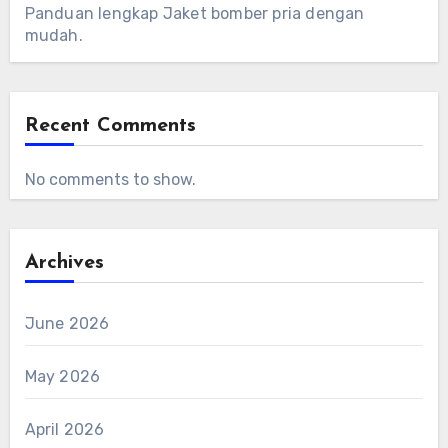
Panduan lengkap Jaket bomber pria dengan
mudah.
Recent Comments
No comments to show.
Archives
June 2026
May 2026
April 2026