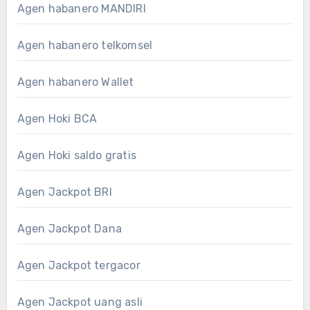
Agen habanero MANDIRI
Agen habanero telkomsel
Agen habanero Wallet
Agen Hoki BCA
Agen Hoki saldo gratis
Agen Jackpot BRI
Agen Jackpot Dana
Agen Jackpot tergacor
Agen Jackpot uang asli