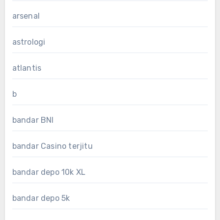
arsenal
astrologi
atlantis
b
bandar BNI
bandar Casino terjitu
bandar depo 10k XL
bandar depo 5k