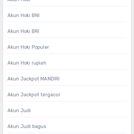
Akun Hoki BNI
Akun Hoki BRI
Akun Hoki Populer
Akun Hoki rupiah
Akun Jackpot MANDIRI
Akun Jackpot tergacor
Akun Judi
Akun Judi bagus