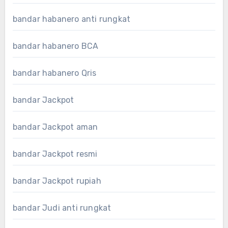
bandar habanero anti rungkat
bandar habanero BCA
bandar habanero Qris
bandar Jackpot
bandar Jackpot aman
bandar Jackpot resmi
bandar Jackpot rupiah
bandar Judi anti rungkat