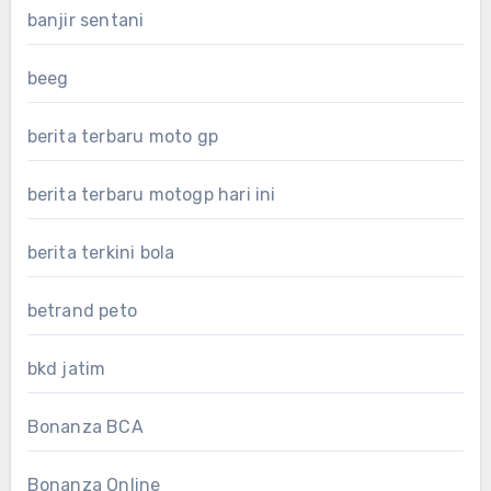
banjir sentani
beeg
berita terbaru moto gp
berita terbaru motogp hari ini
berita terkini bola
betrand peto
bkd jatim
Bonanza BCA
Bonanza Online