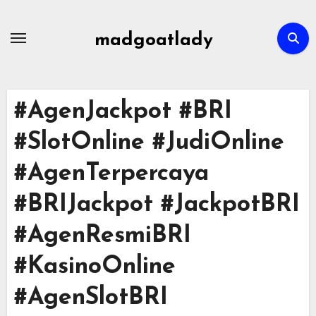
Skip
to
madgoatlady
content
#AgenJackpot #BRI
#SlotOnline #JudiOnline
#AgenTerpercaya
#BRIJackpot #JackpotBRI
#AgenResmiBRI
#KasinoOnline
#AgenSlotBRI