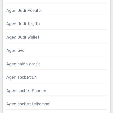
Agen Judi Populer
Agen Judi terjitu
Agen Judi Wallet
Agen ovo
Agen saldo gratis
Agen sbobet BNI
Agen sbobet Populer
Agen sbobet telkomsel