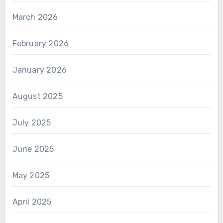
March 2026
February 2026
January 2026
August 2025
July 2025
June 2025
May 2025
April 2025