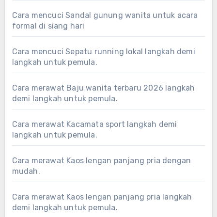
Cara mencuci Sandal gunung wanita untuk acara
formal di siang hari
Cara mencuci Sepatu running lokal langkah demi
langkah untuk pemula.
Cara merawat Baju wanita terbaru 2026 langkah
demi langkah untuk pemula.
Cara merawat Kacamata sport langkah demi
langkah untuk pemula.
Cara merawat Kaos lengan panjang pria dengan
mudah.
Cara merawat Kaos lengan panjang pria langkah
demi langkah untuk pemula.