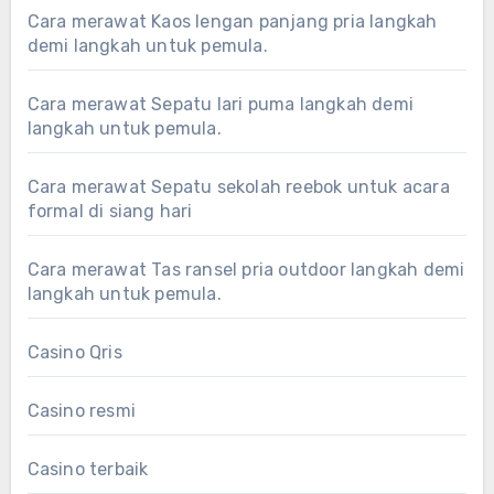
Cara merawat Kaos lengan panjang pria langkah
demi langkah untuk pemula.
Cara merawat Sepatu lari puma langkah demi
langkah untuk pemula.
Cara merawat Sepatu sekolah reebok untuk acara
formal di siang hari
Cara merawat Tas ransel pria outdoor langkah demi
langkah untuk pemula.
Casino Qris
Casino resmi
Casino terbaik