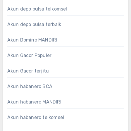
Akun depo pulsa telkomsel
Akun depo pulsa terbaik
Akun Domino MANDIRI
Akun Gacor Populer
Akun Gacor terjitu
Akun habanero BCA
Akun habanero MANDIRI
Akun habanero telkomsel