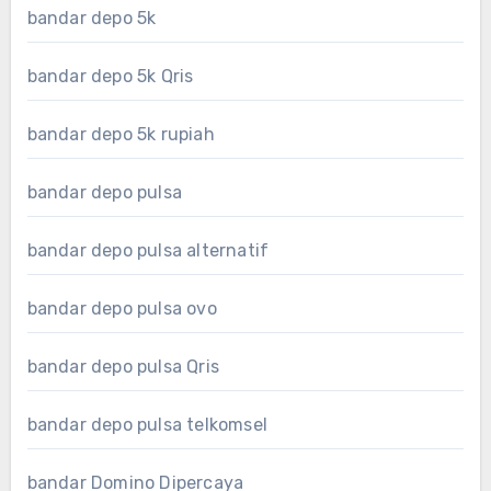
bandar depo 5k
bandar depo 5k Qris
bandar depo 5k rupiah
bandar depo pulsa
bandar depo pulsa alternatif
bandar depo pulsa ovo
bandar depo pulsa Qris
bandar depo pulsa telkomsel
bandar Domino Dipercaya