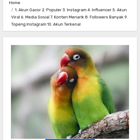
Home
1. Akun Gacor 2. Populer 3. Instagram 4. Influencer 5. Akun
Viral 6. Media Sosial 7. Konten Menarik 8. Followers Banyak 9.
Topeng Instagram 10. Akun Terkenal