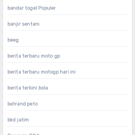
bandar togel Populer
banjir sentani
beeg
berita terbaru moto gp
berita terbaru motogp hari ini
berita terkini bola
betrand peto
bkd jatim