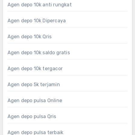
Agen depo 10k anti rungkat
Agen depo 10k Dipercaya
Agen depo 10k Qris
Agen depo 10k saldo gratis
Agen depo 10k tergacor
Agen depo 5k terjamin
Agen depo pulsa Online
Agen depo pulsa Qris
Agen depo pulsa terbaik