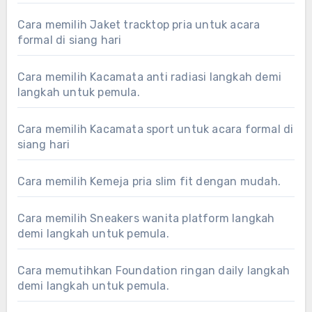
Cara memilih Jaket tracktop pria untuk acara
formal di siang hari
Cara memilih Kacamata anti radiasi langkah demi
langkah untuk pemula.
Cara memilih Kacamata sport untuk acara formal di
siang hari
Cara memilih Kemeja pria slim fit dengan mudah.
Cara memilih Sneakers wanita platform langkah
demi langkah untuk pemula.
Cara memutihkan Foundation ringan daily langkah
demi langkah untuk pemula.