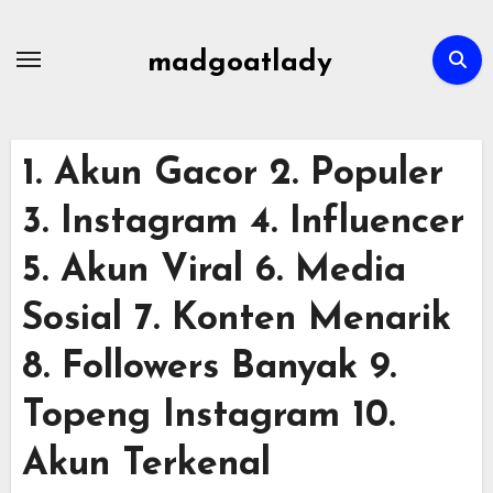
Skip
to
madgoatlady
content
1. Akun Gacor 2. Populer
3. Instagram 4. Influencer
5. Akun Viral 6. Media
Sosial 7. Konten Menarik
8. Followers Banyak 9.
Topeng Instagram 10.
Akun Terkenal