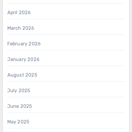
April 2026
March 2026
February 2026
January 2026
August 2025
July 2025
June 2025
May 2025