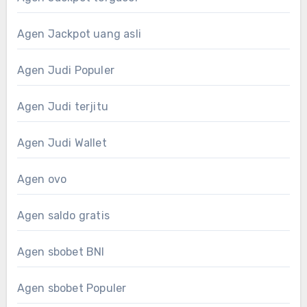
Agen Jackpot uang asli
Agen Judi Populer
Agen Judi terjitu
Agen Judi Wallet
Agen ovo
Agen saldo gratis
Agen sbobet BNI
Agen sbobet Populer