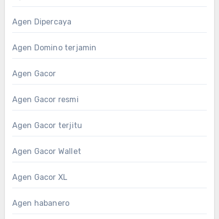
Agen Dipercaya
Agen Domino terjamin
Agen Gacor
Agen Gacor resmi
Agen Gacor terjitu
Agen Gacor Wallet
Agen Gacor XL
Agen habanero