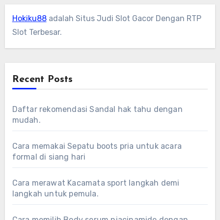
Hokiku88
adalah Situs Judi Slot Gacor Dengan RTP
Slot Terbesar.
Recent Posts
Daftar rekomendasi Sandal hak tahu dengan
mudah.
Cara memakai Sepatu boots pria untuk acara
formal di siang hari
Cara merawat Kacamata sport langkah demi
langkah untuk pemula.
Cara memilih Body serum niacinamide dengan