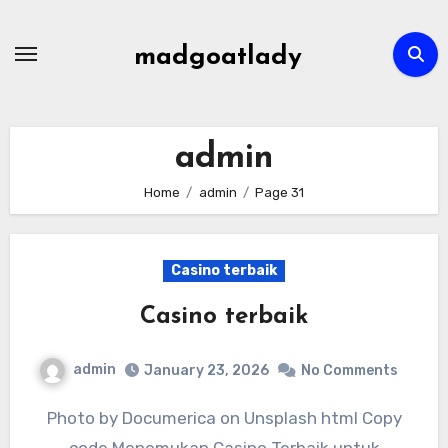
Skip
to
madgoatlady
content
admin
Home
admin
Page 31
Casino terbaik
Casino terbaik
admin
January 23, 2026
No Comments
Photo by Documerica on Unsplash html Copy