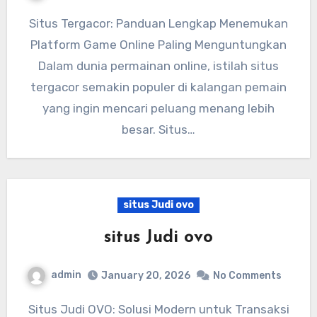
Situs Tergacor: Panduan Lengkap Menemukan
Platform Game Online Paling Menguntungkan
Dalam dunia permainan online, istilah situs
tergacor semakin populer di kalangan pemain
yang ingin mencari peluang menang lebih
besar. Situs…
situs Judi ovo
situs Judi ovo
admin
January 20, 2026
No Comments
Situs Judi OVO: Solusi Modern untuk Transaksi