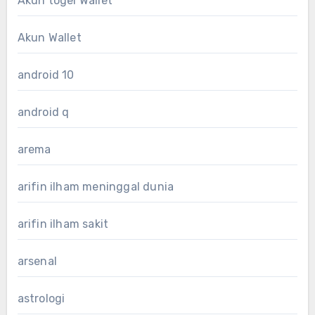
Akun togel Wallet
Akun Wallet
android 10
android q
arema
arifin ilham meninggal dunia
arifin ilham sakit
arsenal
astrologi