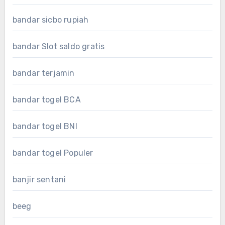
bandar sicbo rupiah
bandar Slot saldo gratis
bandar terjamin
bandar togel BCA
bandar togel BNI
bandar togel Populer
banjir sentani
beeg