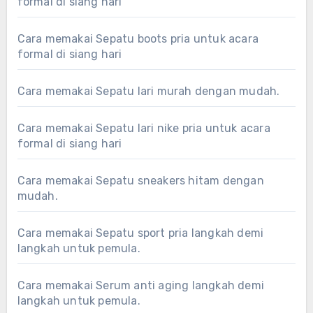
formal di siang hari
Cara memakai Sepatu boots pria untuk acara
formal di siang hari
Cara memakai Sepatu lari murah dengan mudah.
Cara memakai Sepatu lari nike pria untuk acara
formal di siang hari
Cara memakai Sepatu sneakers hitam dengan
mudah.
Cara memakai Sepatu sport pria langkah demi
langkah untuk pemula.
Cara memakai Serum anti aging langkah demi
langkah untuk pemula.