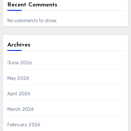
Recent Comments
No comments to show.
Archives
June 2026
May 2026
April 2026
March 2026
February 2026