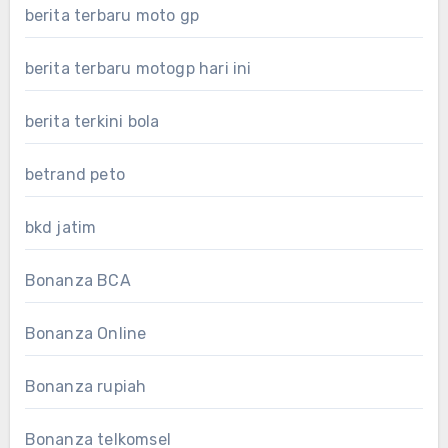
berita terbaru moto gp
berita terbaru motogp hari ini
berita terkini bola
betrand peto
bkd jatim
Bonanza BCA
Bonanza Online
Bonanza rupiah
Bonanza telkomsel