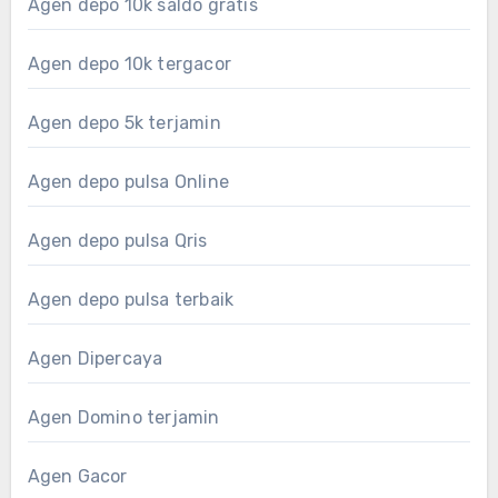
Agen depo 10k saldo gratis
Agen depo 10k tergacor
Agen depo 5k terjamin
Agen depo pulsa Online
Agen depo pulsa Qris
Agen depo pulsa terbaik
Agen Dipercaya
Agen Domino terjamin
Agen Gacor