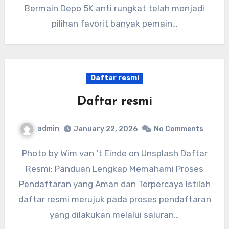
Bermain Depo 5K anti rungkat telah menjadi
pilihan favorit banyak pemain…
Daftar resmi
Daftar resmi
admin
January 22, 2026
No Comments
Photo by Wim van ‘t Einde on Unsplash Daftar
Resmi: Panduan Lengkap Memahami Proses
Pendaftaran yang Aman dan Terpercaya Istilah
daftar resmi merujuk pada proses pendaftaran
yang dilakukan melalui saluran…