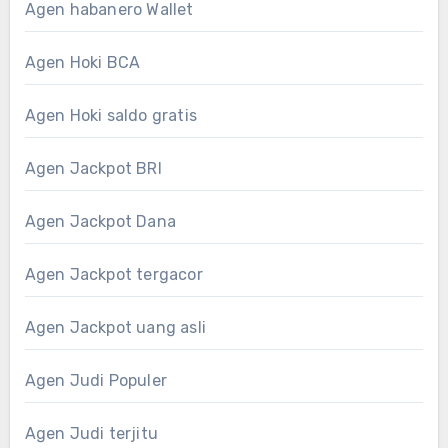
Agen habanero Wallet
Agen Hoki BCA
Agen Hoki saldo gratis
Agen Jackpot BRI
Agen Jackpot Dana
Agen Jackpot tergacor
Agen Jackpot uang asli
Agen Judi Populer
Agen Judi terjitu