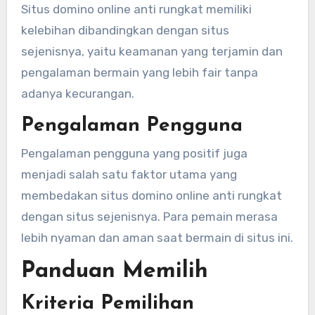
Situs domino online anti rungkat memiliki
kelebihan dibandingkan dengan situs
sejenisnya, yaitu keamanan yang terjamin dan
pengalaman bermain yang lebih fair tanpa
adanya kecurangan.
Pengalaman Pengguna
Pengalaman pengguna yang positif juga
menjadi salah satu faktor utama yang
membedakan situs domino online anti rungkat
dengan situs sejenisnya. Para pemain merasa
lebih nyaman dan aman saat bermain di situs ini.
Panduan Memilih
Kriteria Pemilihan