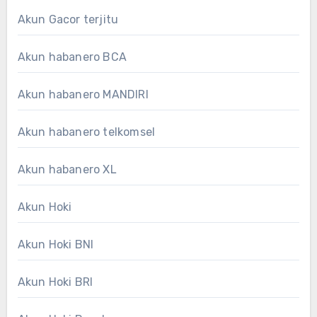
Akun Gacor terjitu
Akun habanero BCA
Akun habanero MANDIRI
Akun habanero telkomsel
Akun habanero XL
Akun Hoki
Akun Hoki BNI
Akun Hoki BRI