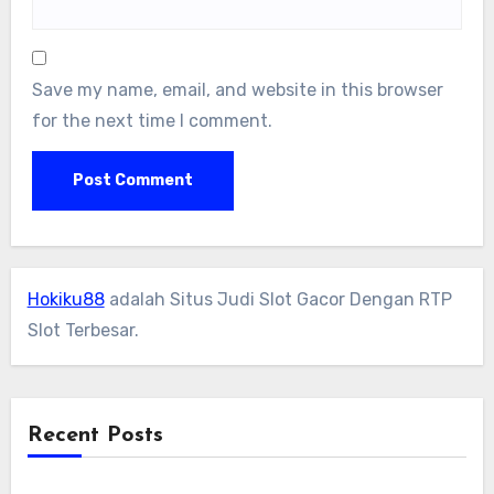
Save my name, email, and website in this browser
for the next time I comment.
Hokiku88
adalah Situs Judi Slot Gacor Dengan RTP
Slot Terbesar.
Recent Posts