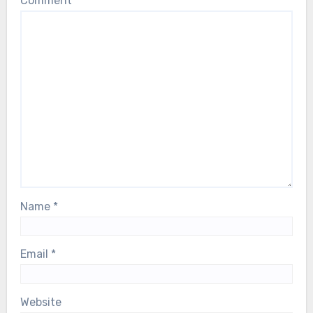
Comment
*
Name
*
Email
*
Website