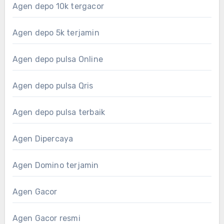
Agen depo 10k tergacor
Agen depo 5k terjamin
Agen depo pulsa Online
Agen depo pulsa Qris
Agen depo pulsa terbaik
Agen Dipercaya
Agen Domino terjamin
Agen Gacor
Agen Gacor resmi