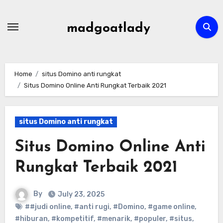
Skip
to
madgoatlady
content
Home
situs Domino anti rungkat
Situs Domino Online Anti Rungkat Terbaik 2021
situs Domino anti rungkat
Situs Domino Online Anti
Rungkat Terbaik 2021
By
July 23, 2025
##judi online
,
#anti rugi
,
#Domino
,
#game online
,
#hiburan
,
#kompetitif
,
#menarik
,
#populer
,
#situs
,