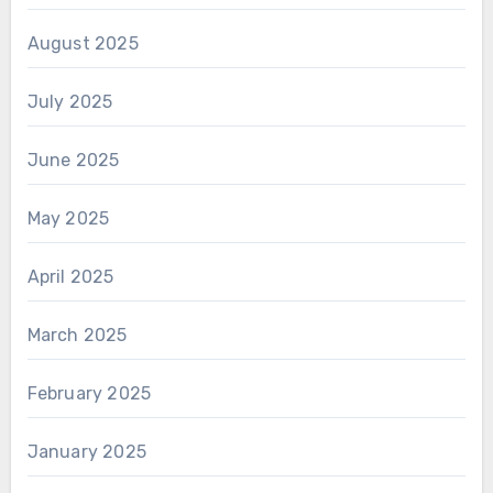
August 2025
July 2025
June 2025
May 2025
April 2025
March 2025
February 2025
January 2025