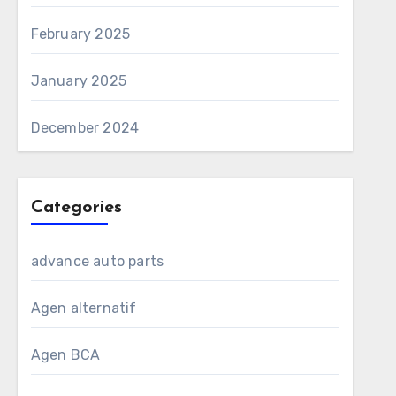
February 2025
January 2025
December 2024
Categories
advance auto parts
Agen alternatif
Agen BCA