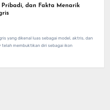
n Pribadi, dan Fakta Menarik
ris
ly telah membuktikan diri sebagai ikon