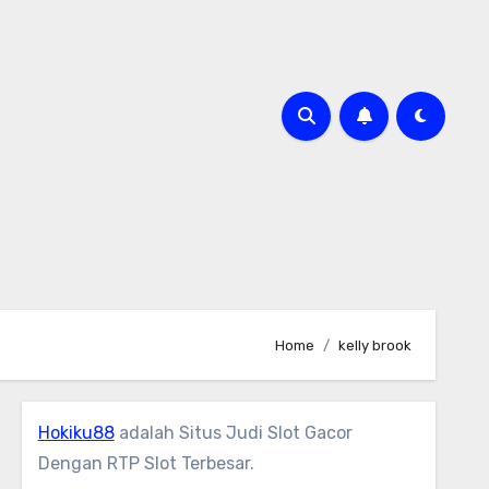
Home
kelly brook
Hokiku88
adalah Situs Judi Slot Gacor
Dengan RTP Slot Terbesar.