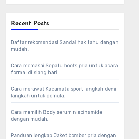
Recent Posts
Daftar rekomendasi Sandal hak tahu dengan
mudah.
Cara memakai Sepatu boots pria untuk acara
formal di siang hari
Cara merawat Kacamata sport langkah demi
langkah untuk pemula.
Cara memilih Body serum niacinamide
dengan mudah.
Panduan lengkap Jaket bomber pria dengan