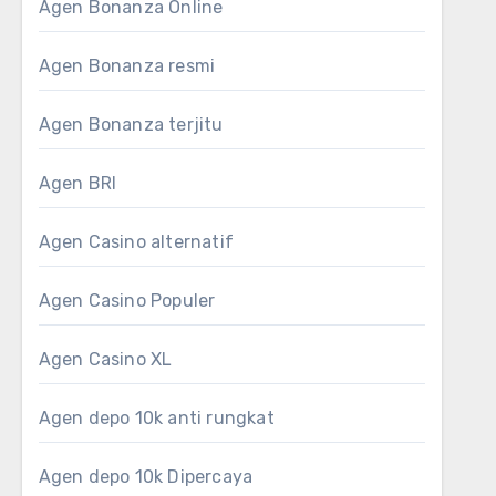
Agen Bonanza Online
Agen Bonanza resmi
Agen Bonanza terjitu
Agen BRI
Agen Casino alternatif
Agen Casino Populer
Agen Casino XL
Agen depo 10k anti rungkat
Agen depo 10k Dipercaya