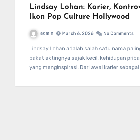
Lindsay Lohan: Karier, Kontro
Ikon Pop Culture Hollywood
admin
March 6, 2026
No Comments
Lindsay Lohan adalah salah satu nama paling terkenal di Hollywood yang dikenal karena
bakat aktingnya sejak kecil, kehidupan prib
yang menginspirasi. Dari awal karier sebaga