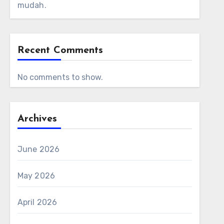
mudah.
Recent Comments
No comments to show.
Archives
June 2026
May 2026
April 2026