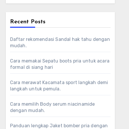
Recent Posts
Daftar rekomendasi Sandal hak tahu dengan
mudah.
Cara memakai Sepatu boots pria untuk acara
formal di siang hari
Cara merawat Kacamata sport langkah demi
langkah untuk pemula.
Cara memilih Body serum niacinamide
dengan mudah.
Panduan lengkap Jaket bomber pria dengan