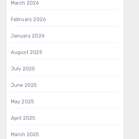
March 2026
February 2026
January 2026
August 2025
July 2025
June 2025
May 2025
April 2025
March 2025