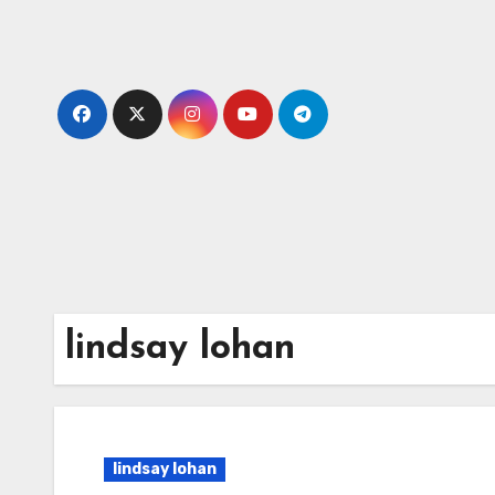
Skip
to
content
lindsay lohan
lindsay lohan