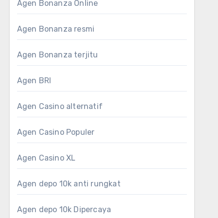
Agen Bonanza Online
Agen Bonanza resmi
Agen Bonanza terjitu
Agen BRI
Agen Casino alternatif
Agen Casino Populer
Agen Casino XL
Agen depo 10k anti rungkat
Agen depo 10k Dipercaya