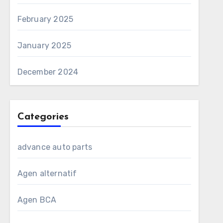
February 2025
January 2025
December 2024
Categories
advance auto parts
Agen alternatif
Agen BCA