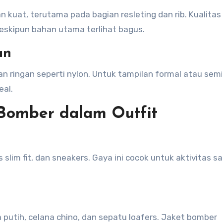
n kuat, terutama pada bagian resleting dan rib. Kualitas
skipun bahan utama terlihat bagus.
an
han ringan seperti nylon. Untuk tampilan formal atau sem
eal.
Bomber dalam Outfit
lim fit, dan sneakers. Gaya ini cocok untuk aktivitas s
 putih, celana chino, dan sepatu loafers. Jaket bomber