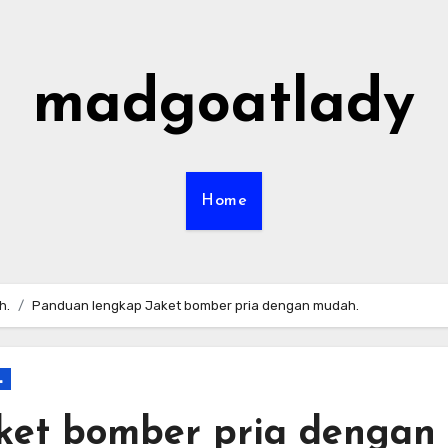
madgoatlady
Home
h.
Panduan lengkap Jaket bomber pria dengan mudah.
.
ket bomber pria dengan