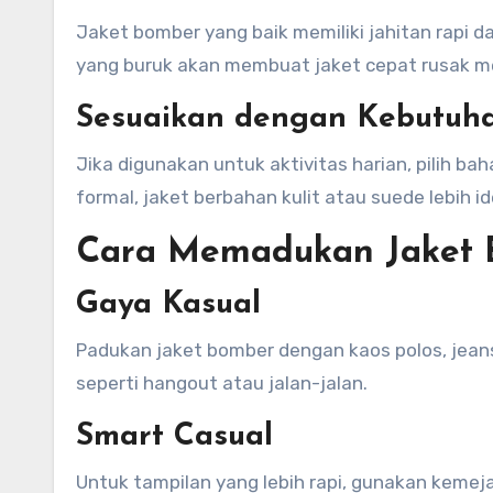
Jaket bomber yang baik memiliki jahitan rapi da
yang buruk akan membuat jaket cepat rusak me
Sesuaikan dengan Kebutuh
Jika digunakan untuk aktivitas harian, pilih ba
formal, jaket berbahan kulit atau suede lebih id
Cara Memadukan Jaket 
Gaya Kasual
Padukan jaket bomber dengan kaos polos, jeans s
seperti hangout atau jalan-jalan.
Smart Casual
Untuk tampilan yang lebih rapi, gunakan kemeja