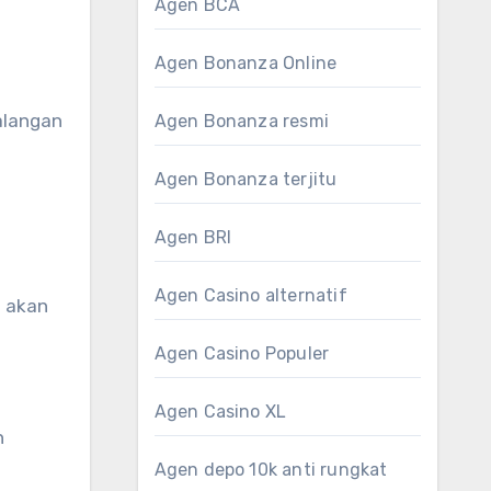
Agen BCA
Agen Bonanza Online
alangan
Agen Bonanza resmi
Agen Bonanza terjitu
Agen BRI
Agen Casino alternatif
l akan
Agen Casino Populer
Agen Casino XL
n
Agen depo 10k anti rungkat