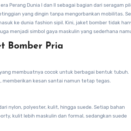
ra Perang Dunia I dan II sebagai bagian dari seragam pil
tinggian yang dingin tanpa mengorbankan mobilitas. Se
uk ke dunia fashion sipil. Kini, jaket bomber tidak han
i juga menjadi simbol gaya maskulin yang sederhana nam
et Bomber Pria
 yang membuatnya cocok untuk berbagai bentuk tubuh.
, memberikan kesan santai namun tetap tegas.
ari nylon, polyester, kulit, hingga suede. Setiap bahan
rty, kulit lebih maskulin dan formal, sedangkan suede