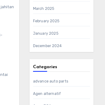
 jahitan
March 2025
February 2025
January 2025
i-
December 2024
Categories
antai
advance auto parts
Agen alternatif