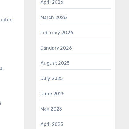
April 2026
March 2026
il ini
February 2026
January 2026
August 2025
a,
July 2025
June 2025
n
May 2025
April 2025