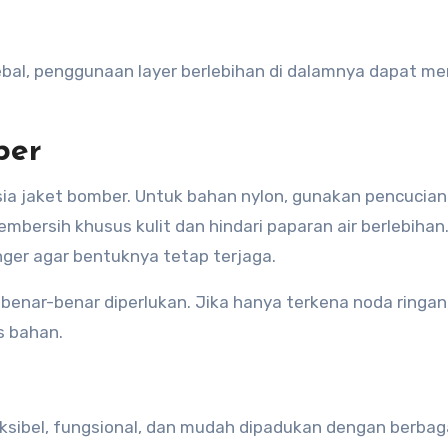
tebal, penggunaan layer berlebihan di dalamnya dapat 
ber
a jaket bomber. Untuk bahan nylon, gunakan pencucian
embersih khusus kulit dan hindari paparan air berlebihan
ger agar bentuknya tetap terjaga.
li benar-benar diperlukan. Jika hanya terkena noda ringan
s bahan.
eksibel, fungsional, dan mudah dipadukan dengan berbag