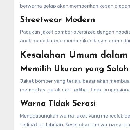
berwarna gelap akan memberikan kesan elegan t
Streetwear Modern
Padukan jaket bomber oversized dengan hoodie, 
anak muda karena memberikan kesan urban da
Kesalahan Umum dalam
Memilih Ukuran yang Salah
Jaket bomber yang terlalu besar akan membuat 
membatasi gerak dan terlihat tidak proporsiona
Warna Tidak Serasi
Menggabungkan warna jaket yang mencolok de
terlihat berlebihan. Keseimbangan warna sanga