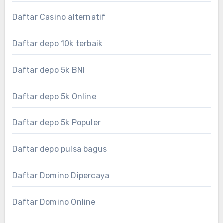
Daftar Casino alternatif
Daftar depo 10k terbaik
Daftar depo 5k BNI
Daftar depo 5k Online
Daftar depo 5k Populer
Daftar depo pulsa bagus
Daftar Domino Dipercaya
Daftar Domino Online