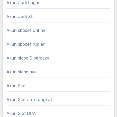
Akun Judi bagus
Akun Judi XL
Akun sbobet Online
Akun sbobet rupiah
Akun sicbo Dipercaya
Akun sicbo ovo
Akun Slot
Akun Slot anti rungkat
Akun Slot BCA