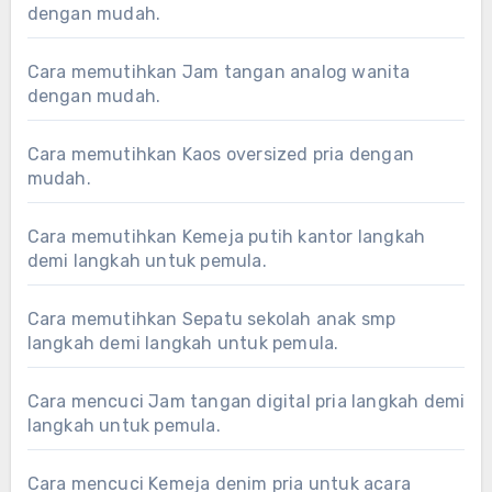
dengan mudah.
Cara memutihkan Jam tangan analog wanita
dengan mudah.
Cara memutihkan Kaos oversized pria dengan
mudah.
Cara memutihkan Kemeja putih kantor langkah
demi langkah untuk pemula.
Cara memutihkan Sepatu sekolah anak smp
langkah demi langkah untuk pemula.
Cara mencuci Jam tangan digital pria langkah demi
langkah untuk pemula.
Cara mencuci Kemeja denim pria untuk acara