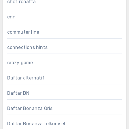
chef renatta
cnn
commuter line
connections hints
crazy game
Daftar alternatif
Daftar BNI
Daftar Bonanza Qris
Daftar Bonanza telkomsel