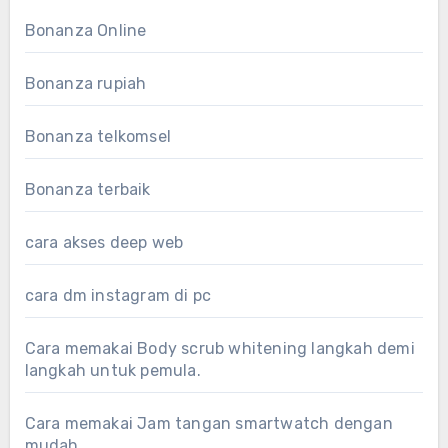
Bonanza Online
Bonanza rupiah
Bonanza telkomsel
Bonanza terbaik
cara akses deep web
cara dm instagram di pc
Cara memakai Body scrub whitening langkah demi
langkah untuk pemula.
Cara memakai Jam tangan smartwatch dengan
mudah.