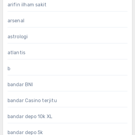
arifin ilham sakit
arsenal
astrologi
atlantis
b
bandar BNI
bandar Casino terjitu
bandar depo 10k XL
bandar depo 5k