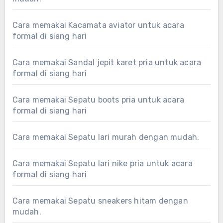
Cara memakai Kacamata aviator untuk acara
formal di siang hari
Cara memakai Sandal jepit karet pria untuk acara
formal di siang hari
Cara memakai Sepatu boots pria untuk acara
formal di siang hari
Cara memakai Sepatu lari murah dengan mudah.
Cara memakai Sepatu lari nike pria untuk acara
formal di siang hari
Cara memakai Sepatu sneakers hitam dengan
mudah.