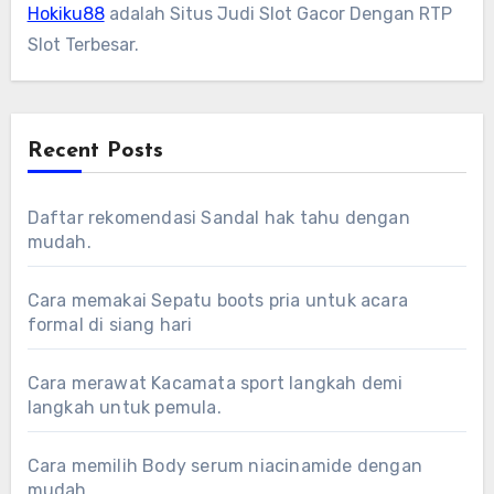
Hokiku88
adalah Situs Judi Slot Gacor Dengan RTP
Slot Terbesar.
Recent Posts
Daftar rekomendasi Sandal hak tahu dengan
mudah.
Cara memakai Sepatu boots pria untuk acara
formal di siang hari
Cara merawat Kacamata sport langkah demi
langkah untuk pemula.
Cara memilih Body serum niacinamide dengan
mudah.