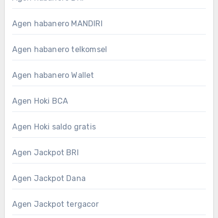
Agen habanero MANDIRI
Agen habanero telkomsel
Agen habanero Wallet
Agen Hoki BCA
Agen Hoki saldo gratis
Agen Jackpot BRI
Agen Jackpot Dana
Agen Jackpot tergacor