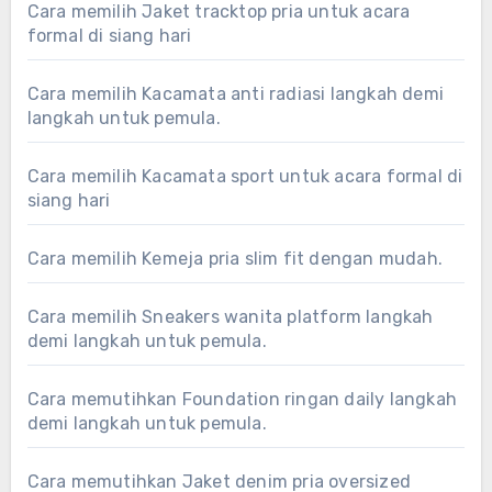
Cara memilih Jaket tracktop pria untuk acara
formal di siang hari
Cara memilih Kacamata anti radiasi langkah demi
langkah untuk pemula.
Cara memilih Kacamata sport untuk acara formal di
siang hari
Cara memilih Kemeja pria slim fit dengan mudah.
Cara memilih Sneakers wanita platform langkah
demi langkah untuk pemula.
Cara memutihkan Foundation ringan daily langkah
demi langkah untuk pemula.
Cara memutihkan Jaket denim pria oversized