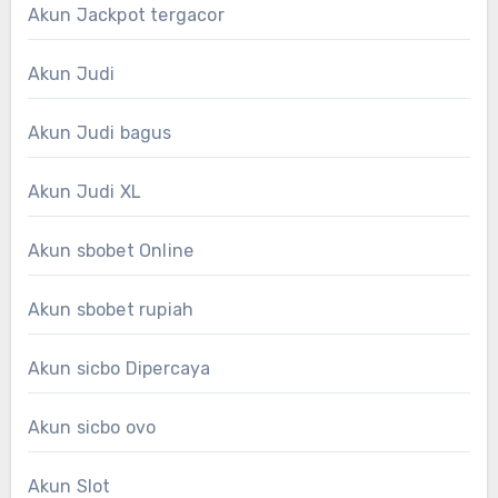
Akun Jackpot tergacor
Akun Judi
Akun Judi bagus
Akun Judi XL
Akun sbobet Online
Akun sbobet rupiah
Akun sicbo Dipercaya
Akun sicbo ovo
Akun Slot