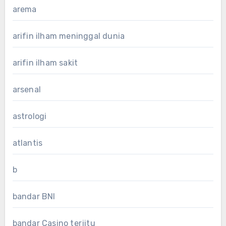
arema
arifin ilham meninggal dunia
arifin ilham sakit
arsenal
astrologi
atlantis
b
bandar BNI
bandar Casino terjitu