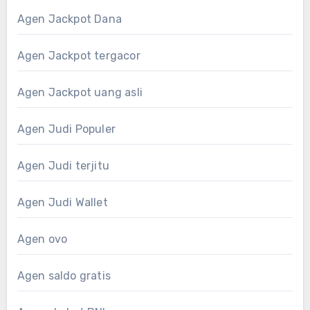
Agen Jackpot Dana
Agen Jackpot tergacor
Agen Jackpot uang asli
Agen Judi Populer
Agen Judi terjitu
Agen Judi Wallet
Agen ovo
Agen saldo gratis