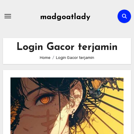
Skip
to
madgoatlady
content
Login Gacor terjamin
Home
Login Gacor terjamin