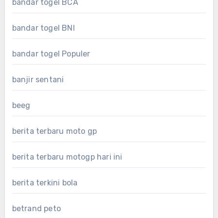
bandar togel BCA
bandar togel BNI
bandar togel Populer
banjir sentani
beeg
berita terbaru moto gp
berita terbaru motogp hari ini
berita terkini bola
betrand peto