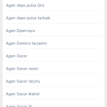
Agen depo pulsa Qris
Agen depo pulsa terbaik
Agen Dipercaya
Agen Domino terjamin
Agen Gacor
Agen Gacor resmi
Agen Gacor terjitu
Agen Gacor Wallet
Agen Gacor XL