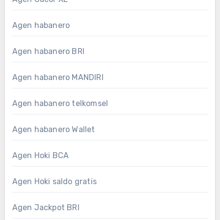
Agen habanero
Agen habanero BRI
Agen habanero MANDIRI
Agen habanero telkomsel
Agen habanero Wallet
Agen Hoki BCA
Agen Hoki saldo gratis
Agen Jackpot BRI