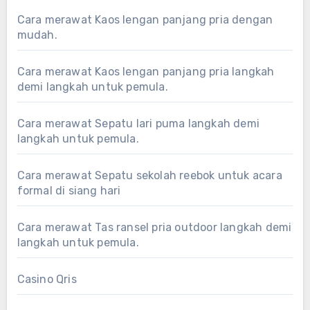
Cara merawat Kaos lengan panjang pria dengan
mudah.
Cara merawat Kaos lengan panjang pria langkah
demi langkah untuk pemula.
Cara merawat Sepatu lari puma langkah demi
langkah untuk pemula.
Cara merawat Sepatu sekolah reebok untuk acara
formal di siang hari
Cara merawat Tas ransel pria outdoor langkah demi
langkah untuk pemula.
Casino Qris