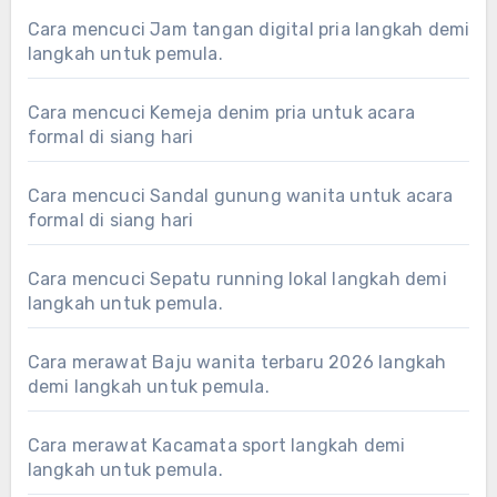
Cara mencuci Jam tangan digital pria langkah demi
langkah untuk pemula.
Cara mencuci Kemeja denim pria untuk acara
formal di siang hari
Cara mencuci Sandal gunung wanita untuk acara
formal di siang hari
Cara mencuci Sepatu running lokal langkah demi
langkah untuk pemula.
Cara merawat Baju wanita terbaru 2026 langkah
demi langkah untuk pemula.
Cara merawat Kacamata sport langkah demi
langkah untuk pemula.