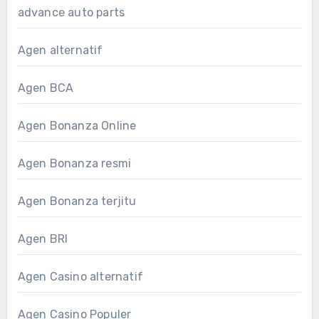
advance auto parts
Agen alternatif
Agen BCA
Agen Bonanza Online
Agen Bonanza resmi
Agen Bonanza terjitu
Agen BRI
Agen Casino alternatif
Agen Casino Populer