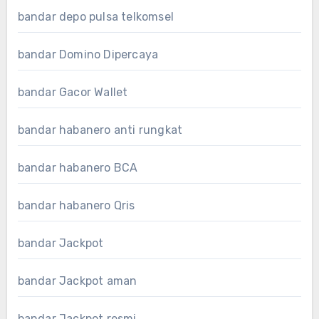
bandar depo pulsa telkomsel
bandar Domino Dipercaya
bandar Gacor Wallet
bandar habanero anti rungkat
bandar habanero BCA
bandar habanero Qris
bandar Jackpot
bandar Jackpot aman
bandar Jackpot resmi