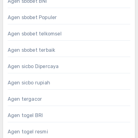
Agen sbobet BNI
Agen sbobet Populer
Agen sbobet telkomsel
Agen sbobet terbaik
Agen sicbo Dipercaya
Agen sicbo rupiah
Agen tergacor
Agen togel BRI
Agen togel resmi