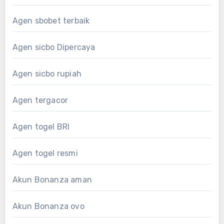
Agen sbobet terbaik
Agen sicbo Dipercaya
Agen sicbo rupiah
Agen tergacor
Agen togel BRI
Agen togel resmi
Akun Bonanza aman
Akun Bonanza ovo