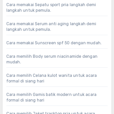
Cara memakai Sepatu sport pria langkah demi
langkah untuk pemula.
Cara memakai Serum anti aging langkah demi
langkah untuk pemula.
Cara memakai Sunscreen spf 50 dengan mudah.
Cara memilih Body serum niacinamide dengan
mudah.
Cara memilih Celana kulot wanita untuk acara
formal di siang hari
Cara memilih Gamis batik modern untuk acara
formal di siang hari
Cara memilih Jaket tracktop pria untuk acara