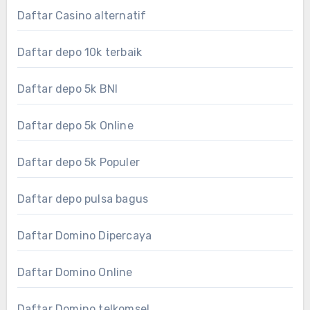
Daftar Casino alternatif
Daftar depo 10k terbaik
Daftar depo 5k BNI
Daftar depo 5k Online
Daftar depo 5k Populer
Daftar depo pulsa bagus
Daftar Domino Dipercaya
Daftar Domino Online
Daftar Domino telkomsel