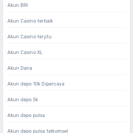
Akun BRI
Akun Casino terbaik
Akun Casino terjitu
Akun Casino XL
Akun Dana
Akun depo 10k Dipercaya
Akun depo 5k
Akun depo pulsa
Akun depo pulsa telkomsel