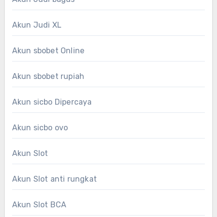
Akun Judi XL
Akun sbobet Online
Akun sbobet rupiah
Akun sicbo Dipercaya
Akun sicbo ovo
Akun Slot
Akun Slot anti rungkat
Akun Slot BCA