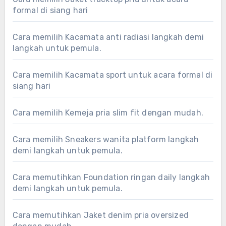
formal di siang hari
Cara memilih Kacamata anti radiasi langkah demi
langkah untuk pemula.
Cara memilih Kacamata sport untuk acara formal di
siang hari
Cara memilih Kemeja pria slim fit dengan mudah.
Cara memilih Sneakers wanita platform langkah
demi langkah untuk pemula.
Cara memutihkan Foundation ringan daily langkah
demi langkah untuk pemula.
Cara memutihkan Jaket denim pria oversized