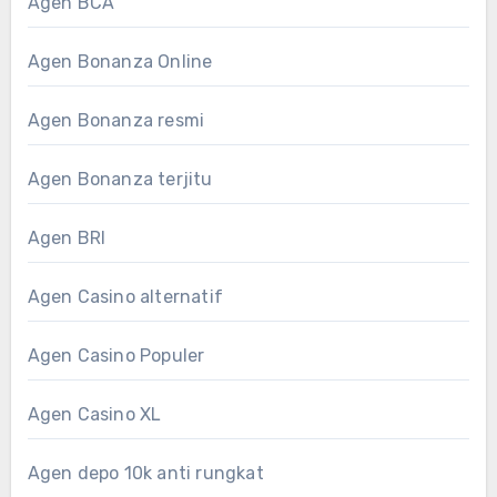
Agen BCA
Agen Bonanza Online
Agen Bonanza resmi
Agen Bonanza terjitu
Agen BRI
Agen Casino alternatif
Agen Casino Populer
Agen Casino XL
Agen depo 10k anti rungkat