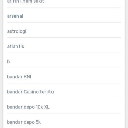
arifin ilham sakit
arsenal
astrologi
atlantis
b
bandar BNI
bandar Casino terjitu
bandar depo 10k XL
bandar depo 5k