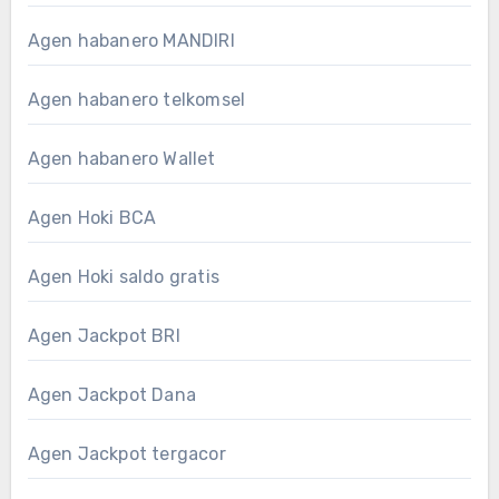
Agen habanero MANDIRI
Agen habanero telkomsel
Agen habanero Wallet
Agen Hoki BCA
Agen Hoki saldo gratis
Agen Jackpot BRI
Agen Jackpot Dana
Agen Jackpot tergacor