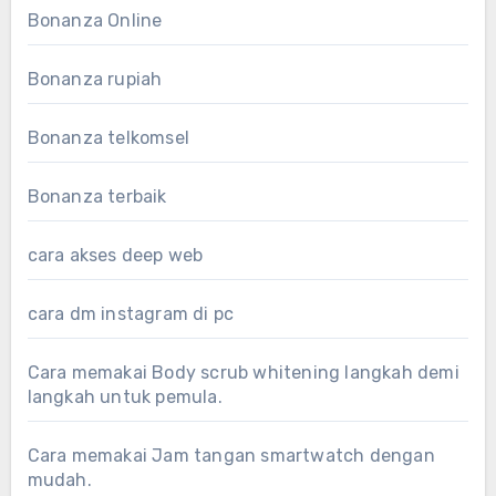
Bonanza Online
Bonanza rupiah
Bonanza telkomsel
Bonanza terbaik
cara akses deep web
cara dm instagram di pc
Cara memakai Body scrub whitening langkah demi
langkah untuk pemula.
Cara memakai Jam tangan smartwatch dengan
mudah.