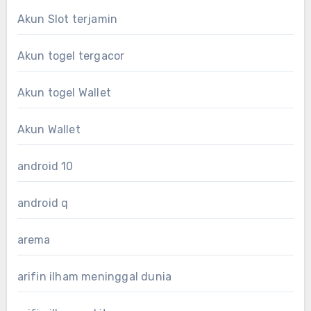
Akun Slot terjamin
Akun togel tergacor
Akun togel Wallet
Akun Wallet
android 10
android q
arema
arifin ilham meninggal dunia