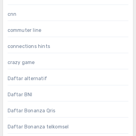
cnn
commuter line
connections hints
crazy game
Daftar alternatif
Daftar BNI
Daftar Bonanza Qris
Daftar Bonanza telkomsel