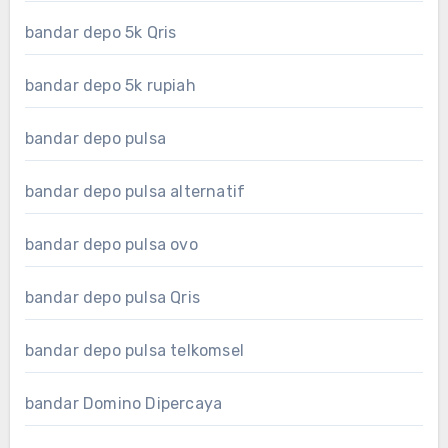
bandar depo 5k Qris
bandar depo 5k rupiah
bandar depo pulsa
bandar depo pulsa alternatif
bandar depo pulsa ovo
bandar depo pulsa Qris
bandar depo pulsa telkomsel
bandar Domino Dipercaya