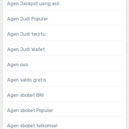
Agen Jackpot uang asli
Agen Judi Populer
Agen Judi terjitu
Agen Judi Wallet
Agen ovo
Agen saldo gratis
Agen sbobet BNI
Agen sbobet Populer
Agen sbobet telkomsel