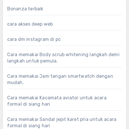
Bonanza terbaik
cara akses deep web
cara dm instagram di pc
Cara memakai Body scrub whitening langkah demi
langkah untuk pemula.
Cara memakai Jam tangan smartwatch dengan
mudah.
Cara memakai Kacamata aviator untuk acara
formal di siang hari
Cara memakai Sandal jepit karet pria untuk acara
formal di siang hari