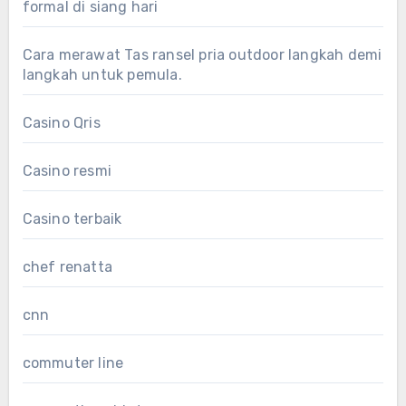
formal di siang hari
Cara merawat Tas ransel pria outdoor langkah demi
langkah untuk pemula.
Casino Qris
Casino resmi
Casino terbaik
chef renatta
cnn
commuter line