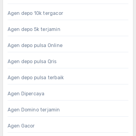
Agen depo 10k tergacor
Agen depo 5k terjamin
Agen depo pulsa Online
Agen depo pulsa Qris
Agen depo pulsa terbaik
Agen Dipercaya
Agen Domino terjamin
Agen Gacor