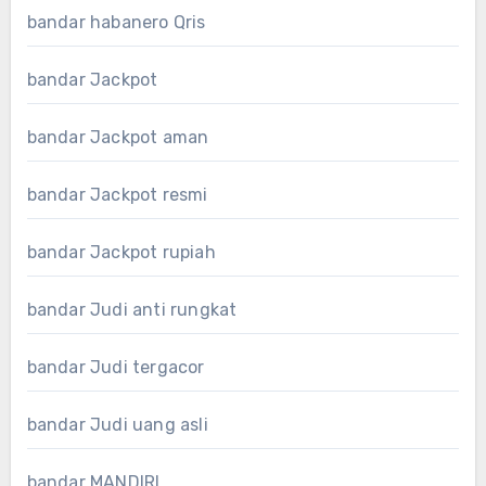
bandar habanero Qris
bandar Jackpot
bandar Jackpot aman
bandar Jackpot resmi
bandar Jackpot rupiah
bandar Judi anti rungkat
bandar Judi tergacor
bandar Judi uang asli
bandar MANDIRI