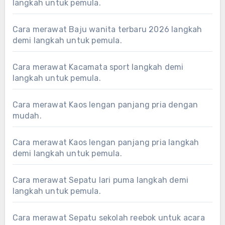
langkah untuk pemula.
Cara merawat Baju wanita terbaru 2026 langkah
demi langkah untuk pemula.
Cara merawat Kacamata sport langkah demi
langkah untuk pemula.
Cara merawat Kaos lengan panjang pria dengan
mudah.
Cara merawat Kaos lengan panjang pria langkah
demi langkah untuk pemula.
Cara merawat Sepatu lari puma langkah demi
langkah untuk pemula.
Cara merawat Sepatu sekolah reebok untuk acara