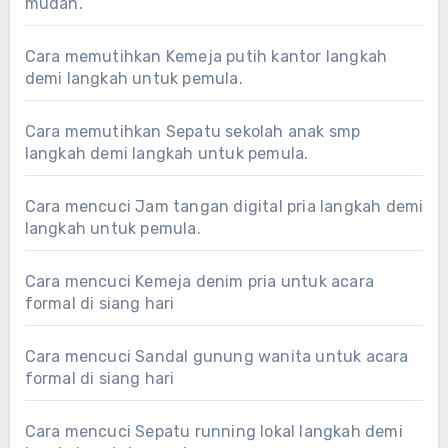
mudah.
Cara memutihkan Kemeja putih kantor langkah
demi langkah untuk pemula.
Cara memutihkan Sepatu sekolah anak smp
langkah demi langkah untuk pemula.
Cara mencuci Jam tangan digital pria langkah demi
langkah untuk pemula.
Cara mencuci Kemeja denim pria untuk acara
formal di siang hari
Cara mencuci Sandal gunung wanita untuk acara
formal di siang hari
Cara mencuci Sepatu running lokal langkah demi