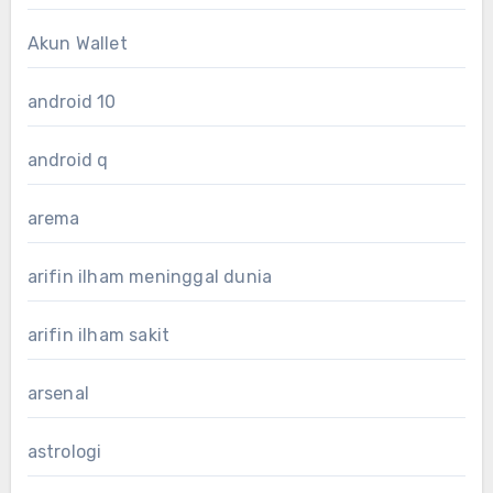
Akun Wallet
android 10
android q
arema
arifin ilham meninggal dunia
arifin ilham sakit
arsenal
astrologi