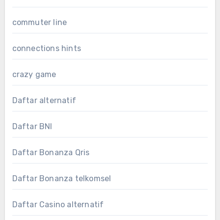
commuter line
connections hints
crazy game
Daftar alternatif
Daftar BNI
Daftar Bonanza Qris
Daftar Bonanza telkomsel
Daftar Casino alternatif