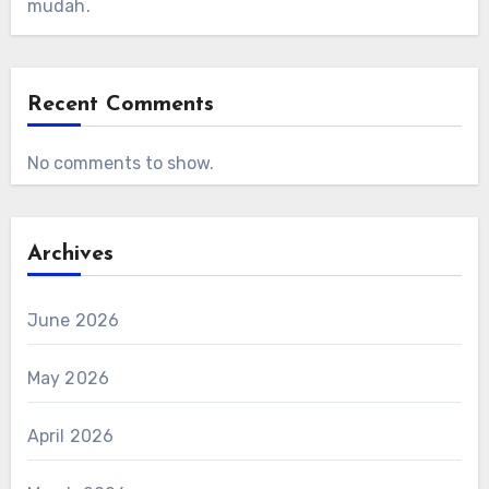
mudah.
Recent Comments
No comments to show.
Archives
June 2026
May 2026
April 2026