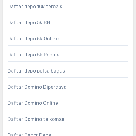
Daftar depo 10k terbaik
Daftar depo 5k BNI
Daftar depo 5k Online
Daftar depo 5k Populer
Daftar depo pulsa bagus
Daftar Domino Dipercaya
Daftar Domino Online
Daftar Domino telkomsel
Daftar Gacor Dana