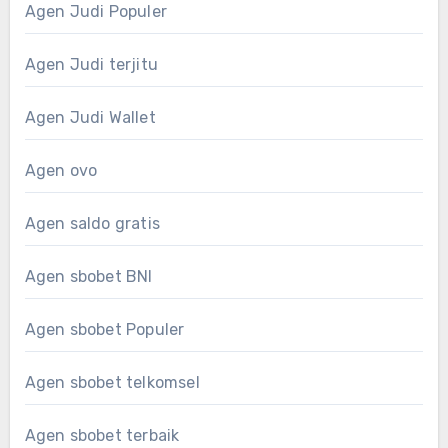
Agen Judi Populer
Agen Judi terjitu
Agen Judi Wallet
Agen ovo
Agen saldo gratis
Agen sbobet BNI
Agen sbobet Populer
Agen sbobet telkomsel
Agen sbobet terbaik