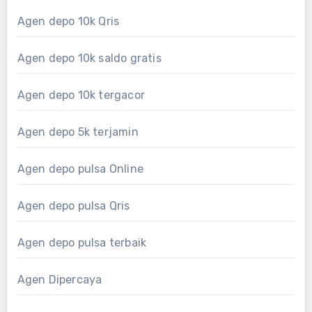
Agen depo 10k Qris
Agen depo 10k saldo gratis
Agen depo 10k tergacor
Agen depo 5k terjamin
Agen depo pulsa Online
Agen depo pulsa Qris
Agen depo pulsa terbaik
Agen Dipercaya