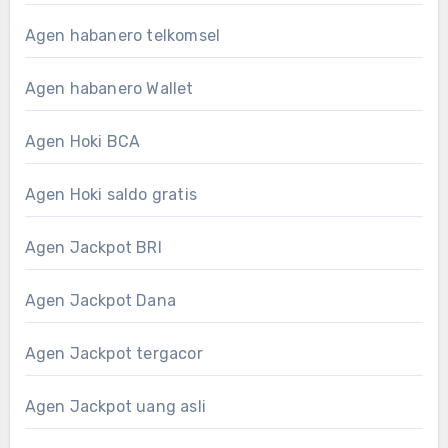
Agen habanero telkomsel
Agen habanero Wallet
Agen Hoki BCA
Agen Hoki saldo gratis
Agen Jackpot BRI
Agen Jackpot Dana
Agen Jackpot tergacor
Agen Jackpot uang asli