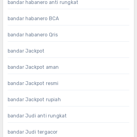
bandar habanero anti rungkat
bandar habanero BCA
bandar habanero Qris
bandar Jackpot
bandar Jackpot aman
bandar Jackpot resmi
bandar Jackpot rupiah
bandar Judi anti rungkat
bandar Judi tergacor