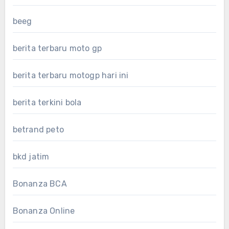
beeg
berita terbaru moto gp
berita terbaru motogp hari ini
berita terkini bola
betrand peto
bkd jatim
Bonanza BCA
Bonanza Online