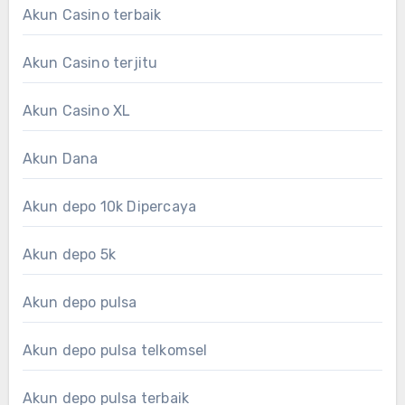
Akun Casino terbaik
Akun Casino terjitu
Akun Casino XL
Akun Dana
Akun depo 10k Dipercaya
Akun depo 5k
Akun depo pulsa
Akun depo pulsa telkomsel
Akun depo pulsa terbaik