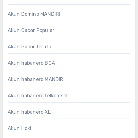
Akun Domino MANDIRI
Akun Gacor Populer
Akun Gacor terjitu
Akun habanero BCA
Akun habanero MANDIRI
Akun habanero telkomsel
Akun habanero XL
Akun Hoki