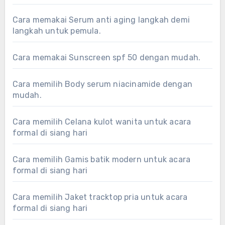
Cara memakai Serum anti aging langkah demi
langkah untuk pemula.
Cara memakai Sunscreen spf 50 dengan mudah.
Cara memilih Body serum niacinamide dengan
mudah.
Cara memilih Celana kulot wanita untuk acara
formal di siang hari
Cara memilih Gamis batik modern untuk acara
formal di siang hari
Cara memilih Jaket tracktop pria untuk acara
formal di siang hari